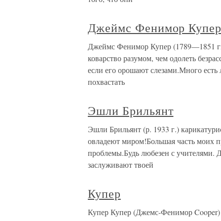
Джеймс Фенимор Купе
Джеймс Фенимор Купер (1789—1851 гг.
коварство разумом, чем одолеть безра
если его орошают слезами.Много есть 
похвастать
Эшли Брильянт
Эшли Брильянт (р. 1933 г.) карикатури
овладеют миром!Большая часть моих п
проблемы.Будь любезен с учителями. Д
заслуживают твоей
Купер
Купер Купер (Джемс-Фенимор Cooper) 