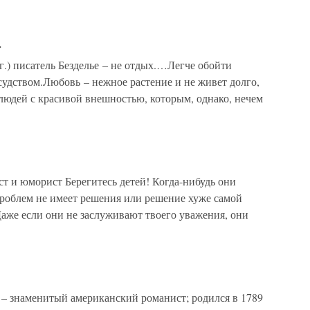
р
) писатель Безделье – не отдых.…Легче обойти
ссудством.Любовь – нежное растение и не живет долго,
людей с красивой внешностью, которым, однако, нечем
ст и юморист Берегитесь детей! Когда-нибудь они
роблем не имеет решения или решение хуже самой
аже если они не заслуживают твоего уважения, они
– знаменитый американский романист; родился в 1789