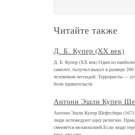
Читайте также
Д. Б. Купер (XX век)
Д. Б. Купер (XX век) Один из наибол
самолет, получил выкуп в размере 200
человеком-легендой. Террористы — у
боли правительств
Антони Эшли Купер Ше
Антони Эшли Купер Шефтсбери (1671—1
люди исповедуют одну религию. Правд
сменяется меланхолией.Если люди терп
того, что они