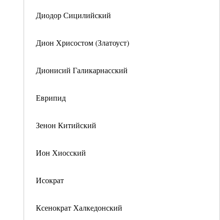
Диодор Сицилийский
Дион Хрисостом (Златоуст)
Дионисий Галикарнасский
Еврипид
Зенон Китийский
Ион Хиосский
Исократ
Ксенократ Халкедонский