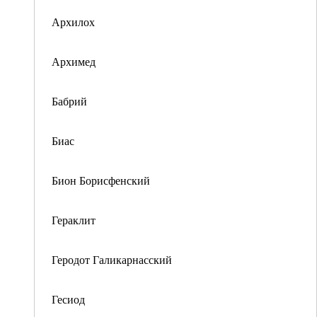
Архилох
Архимед
Бабрий
Биас
Бион Борисфенский
Гераклит
Геродот Галикарнасский
Гесиод