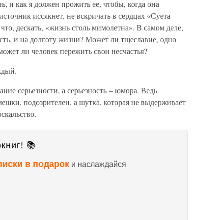
ь, и как я должен прожить ее, чтобы, когда она
источник иссякнет, не вскричать в сердцах «Суета
 что, дескать, «жизнь столь мимолетна». В самом деле,
ть, и на долготу жизни? Может ли тщеславие, одно
может ли человек пережить свои несчастья?
ждый.
ие серьезности, а серьезность – юмора. Ведь
ешки, подозрителен, а шутка, которая не выдерживает
оскальство.
книг! 📚
писки в подарок
и наслаждайся