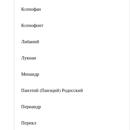
Ксенофан
Ксенофонт
Либаний
Лукиан
Менандр
Панэтий (Панэций) Родосский
Периандр
Перикл