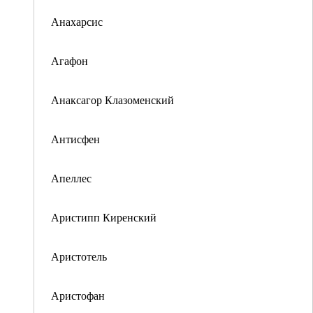
Анахарсис
Агафон
Анаксагор Клазоменский
Антисфен
Апеллес
Аристипп Киренский
Аристотель
Аристофан