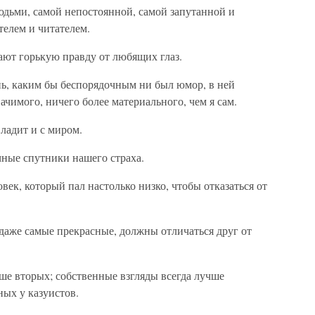
юдьми, самой непостоянной, самой запутанной и
телем и читателем.
ают горькую правду от любящих глаз.
ь, каким бы беспорядочным ни был юмор, в ней
ачимого, ничего более материального, чем я сам.
 ладит и с миром.
чные спутники нашего страха.
овек, который пал настолько низко, чтобы отказаться от
даже самые прекрасные, должны отличаться друг от
е вторых; собственные взгляды всегда лучше
ых у казуистов.