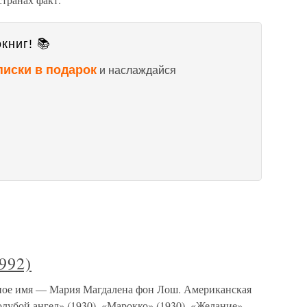
книг! 📚
писки в подарок
и наслаждайся
992)
ное имя — Мария Магдалена фон Лош. Американская
лубой ангел» (1930), «Марокко» (1930), «Желание»