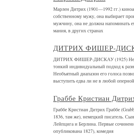
Марлен Дитрих (1901—1992 гг.) киноа
собственному мужу, она выбирает про
мужчину, она не должна напоминать ем
мания, в других странах
ДИТРИХ ФИШЕР-ДИСКА
ДИТРИХ ФИШЕР-ДИСКАУ (1925) Немец
тонкий индивидуальный подход к разн
Необъятный диапазон его голоса позв
выступить едва ли не в любой оперно
Граббе Кристиан Дитри
Граббе Кристиан Дитрих Граббе (Grabbe
1836, там же), немецкий писатель. Сы
Лейпцига и Берлина. Первые сочинения
опубликована 1827), комедия