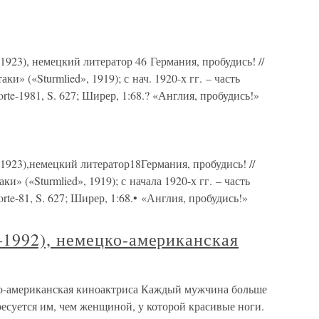
–1923), немецкий литератор 46 Германия, пробудись! //
ки» («Sturmlied», 1919); с нач. 1920-х гг. – часть
rte-1981, S. 627; Ширер, 1:68.? «Англия, пробудись!»
–1923),немецкий литератор18Германия, пробудись! //
и» («Sturmlied», 1919); с начала 1920-х гг. – часть
te-81, S. 627; Ширер, 1:68.• «Англия, пробудись!»
1992), немецко-американская
о-американская киноактриса Каждый мужчина больше
есуется им, чем женщиной, у которой красивые ноги.