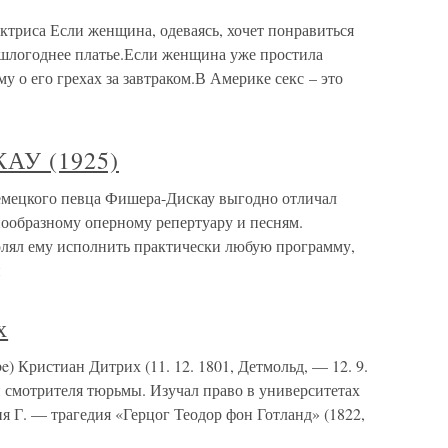
ктриса Если женщина, одеваясь, хочет понравиться
шлогоднее платье.Если женщина уже простила
у о его грехах за завтраком.В Америке секс – это
У (1925)
кого певца Фишера-Дискау выгодно отличал
ообразному оперному репертуару и песням.
олял ему исполнить практически любую программу,
й
х
) Кристиан Дитрих (11. 12. 1801, Детмольд, — 12. 9.
н смотрителя тюрьмы. Изучал право в университетах
 Г. — трагедия «Герцог Теодор фон Готланд» (1822,