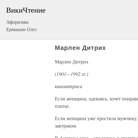
ВикиЧтение
Афоризмы
Ермишин Олег
Марлен Дитрих
Марлен Дитрих
(1901—1992 гг.)
киноактриса
Если женщина, одеваясь, хочет понра
платье.
Если женщина уже простила мужчину, о
завтраком.
В Америке секс – это мания, в других 