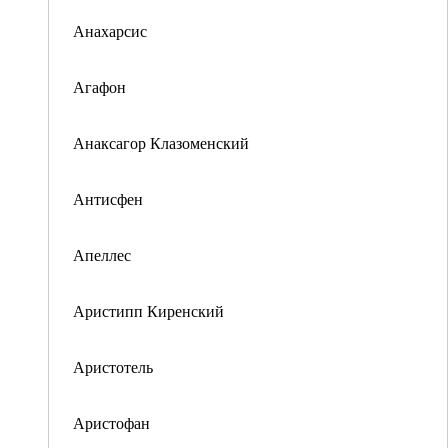
Анахарсис
Агафон
Анаксагор Клазоменский
Антисфен
Апеллес
Аристипп Киренский
Аристотель
Аристофан