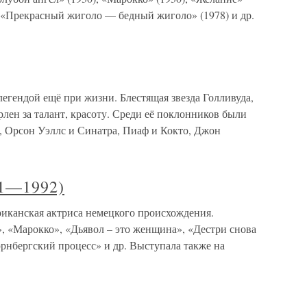
, «Прекрасный жиголо — бедный жиголо» (1978) и др.
егендой ещё при жизни. Блестящая звезда Голливуда,
лен за талант, красоту. Среди её поклонников были
, Орсон Уэллс и Синатра, Пиаф и Кокто, Джон
1—1992)
анская актриса немецкого происхождения.
, «Марокко», «Дьявол – это женщина», «Дестри снова
рнбергский процесс» и др. Выступала также на