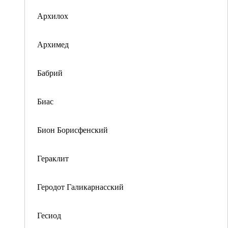
Архилох
Архимед
Бабрий
Биас
Бион Борисфенский
Гераклит
Геродот Галикарнасский
Гесиод