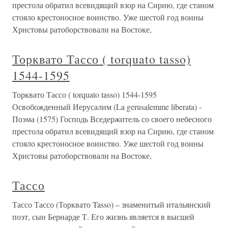
престола обратил всевидящий взор на Сирию, где станом
стояло крестоносное воинство. Уже шестой год воины
Христовы ратоборствовали на Востоке,
Торквато Тассо ( torquato tasso)
1544-1595
Торквато Тассо ( torquato tasso) 1544-1595
Освобожденный Иерусалим (La gerusalemme liberata) -
Поэма (1575) Господь Вседержитель со своего небесного
престола обратил всевидя­щий взор на Сирию, где станом
стояло крестоносное воинство. Уже шестой год воины
Христовы ратоборствовали на Востоке,
Тассо
Тассо Тассо (Торквато Tasso) – знаменитый итальянский
поэт, сын Бернарде Т. Его жизнь является в высшей