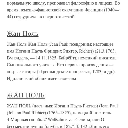
нормальную школу, преподавал философию в лицеях. Во
время немецко-фашистской оккупации Франции (1940—
44) сотрудничал в патриотической
Жан Поль
Жан Поль Жан Поль (Jean Paul; псевдоним; настоящее
имя Иоганн Пауль Фридрих Рихтер, Richter) (21.3.1763,
Вунзидель, — 14.11.1825, Байрёйт), немецкий писатель.
Сын школьного учителя. Его первые произведения —
острые сатиры («Гренландские процессы», 1783, и др.).
Идилличесий облик имеет новелла
ЖАН ПОЛЬ
ЖАН ПОЛЬ (наст. имя: Иоганн Пауль Рихтер) (Jean Paul
(Johann Paul Richter) (1763–1825), немецкий писатель
4 Мировая скорбь. // Weltschmerz. «Селина, или О
бессмертии души» (опубл. в 1827), I, 132 «Лишь его