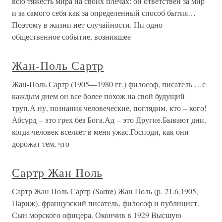
всю тяжесть мира на своих плечах: он ответствен за мир
и за самого себя как за определенный способ бытия…
Поэтому в жизни нет случайности. Ни одно
общественное событие, возникшее
Жан-Поль Сартр
Жан-Поль Сартр (1905—1980 гг.) философ, писатель …с
каждым днем он все более похож на свой будущий
труп.А ну, познания человеческие, поглядим, кто – кого!
Абсурд – это грех без Бога.Ад – это Другие.Бывают дни,
когда человек вселяет в меня ужас.Господи, как они
дорожат тем, что
Сартр Жан Поль
Сартр Жан Поль Сартр (Sartre) Жан Поль (р. 21.6.1905,
Париж), французский писатель, философ и публицист.
Сын морского офицера. Окончив в 1929 Высшую