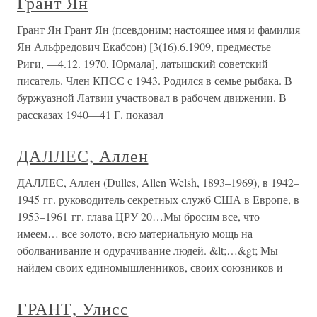
Грант Ян
Грант Ян Грант Ян (псевдоним; настоящее имя и фамилия
Ян Альфредович Екабсон) [3(16).6.1909, предместье
Риги, —4.12. 1970, Юрмала], латышский советский
писатель. Член КПСС с 1943. Родился в семье рыбака. В
буржуазной Латвии участвовал в рабочем движении. В
рассказах 1940—41 Г. показал
ДАЛЛЕС, Аллен
ДАЛЛЕС, Аллен (Dulles, Allen Welsh, 1893–1969), в 1942–
1945 гг. руководитель секретных служб США в Европе, в
1953–1961 гг. глава ЦРУ 20…Мы бросим все, что
имеем… все золото, всю материальную мощь на
оболванивание и одурачивание людей. &lt;…&gt; Мы
найдем своих единомышленников, своих союзников и
ГРАНТ, Улисс