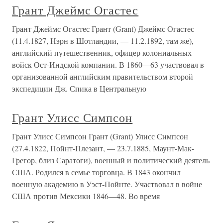
Грант Джеймс Огастес
Грант Джеймс Огастес Грант (Grant) Джеймс Огастес
(11.4.1827, Нэрн в Шотландии, — 11.2.1892, там же),
английский путешественник, офицер колониальных
войск Ост-Индской компании. В 1860—63 участвовал в
организованной английским правительством второй
экспедиции Дж. Спика в Центральную
Грант Улисс Симпсон
Грант Улисс Симпсон Грант (Grant) Улисс Симпсон
(27.4.1822, Пойнт-Плезант, — 23.7.1885, Маунт-Мак-
Грегор, близ Саратоги), военный и политический деятель
США. Родился в семье торговца. В 1843 окончил
военную академию в Уэст-Пойнте. Участвовал в войне
США против Мексики 1846—48. Во время