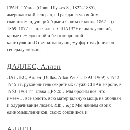
ГРАНТ, Улисс (Grant, Ulysses S., 1822–1885),
американский генерал, в Гражданскую войну
главнокомандующий Армии Союза (с конца 1862 г.),в
1869–1877 гг. президент США132Никаких условий,
кроме немедленной и безоговорочной
капитуляции.Ответ командующему фортом Донелсон,
генералу «южан»
ДАЛЛЕС, Аллен
ДАЛЛЕС, Аллен (Dulles, Allen Welsh, 1893–1969),в 1942–
1945 гг. руководитель секретных служб СШАв Европе, в
1953–1961 гг. глава ЦРУ2б…Мы бросим все, что
имеем… все золото, всю материальную мощь на оболван
и одурачивание людей. &lt;…&gt; Мы найдем своих
единомышленников, своих союзников и
АЛЛЕН