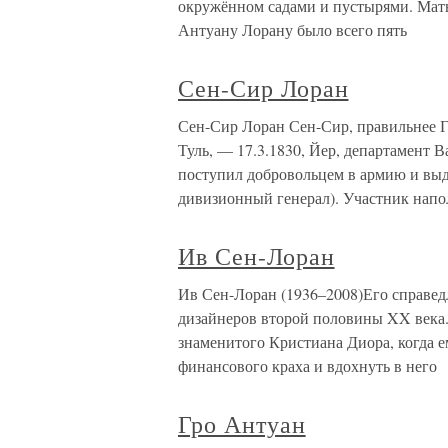
окружённом садами и пустырями. Мать 
Антуану Лорану было всего пять
Сен-Сир Лоран
Сен-Сир Лоран Сен-Сир, правильнее Гу
Туль, — 17.3.1830, Йер, департамент В
поступил добровольцем в армию и выд
дивизионный генерал). Участник напо
Ив Сен-Лоран
Ив Сен-Лоран (1936–2008)Его справе
дизайнеров второй половины XX века. 
знаменитого Кристиана Диора, когда е
финансового краха и вдохнуть в него
Гро Антуан