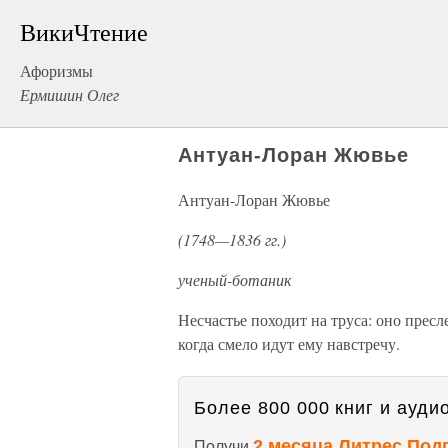
ВикиЧтение
Афоризмы
Ермишин Олег
Антуан-Лоран Жювье
Антуан-Лоран Жювье
(1748—1836 гг.)
ученый-ботаник
Несчастье походит на труса: оно прес
когда смело идут ему навстречу.
Более 800 000 книг и аудио
2 месяца Литрес Под
Получи