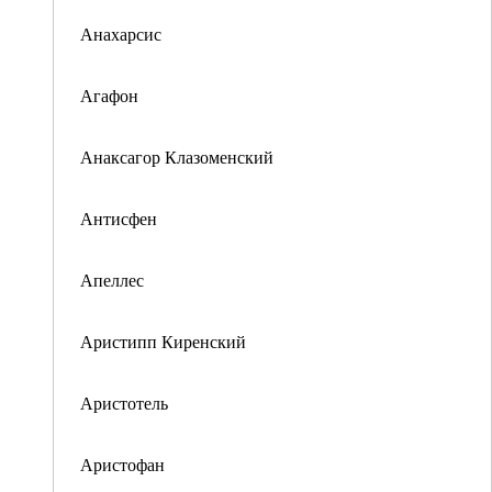
Анахарсис
Агафон
Анаксагор Клазоменский
Антисфен
Апеллес
Аристипп Киренский
Аристотель
Аристофан