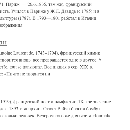
71, Париж, — 26.6.1835, там же), французский
та. Учился в Париже у Ж.Л. Давида (с 1785) и в
льптуры (1787). В 1793—1801 работал в Италии.
зображения
ан
ntoine Laurent de, 1743–1794), французский химик
творится вновь, все превращается одно в другое. //
se cr?e, tout se transforme. Возникшая в сер. XIX в.
е: «Ничто не творится ни
–1919), французский поэт и памфлетист1Какое значение
дек. 1893 г. анархист Огюст Вайян бросил бомбу в
сколько человек. Вечером того же дня газета «Journal»