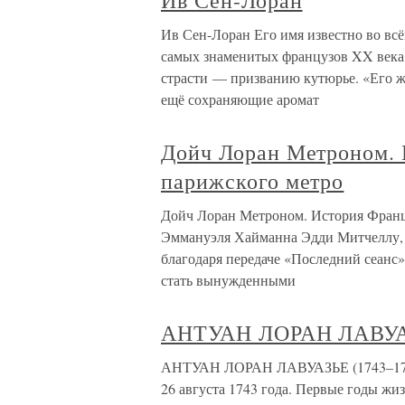
Ив Сен-Лоран
Ив Сен-Лоран Его имя известно во всё
самых знаменитых французов XX века.
страсти — призванию кутюрье. «Его жи
ещё сохраняющие аромат
Дойч Лоран Метроном. 
парижского метро
Дойч Лоран Метроном. История Франци
Эммануэля Хайманна Эдди Митчеллу, п
благодаря передаче «Последний сеанс»
стать вынужденными
АНТУАН ЛОРАН ЛАВУ
АНТУАН ЛОРАН ЛАВУАЗЬЕ (1743–1794)
26 августа 1743 года. Первые годы жи