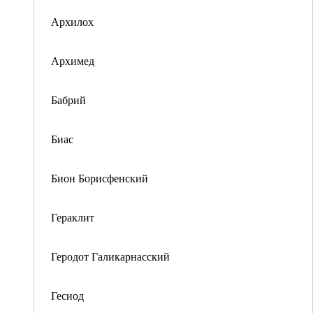
Архилох
Архимед
Бабрий
Биас
Бион Борисфенский
Гераклит
Геродот Галикарнасский
Гесиод