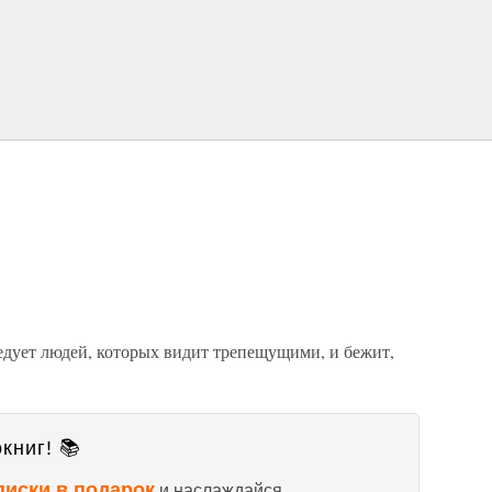
ледует людей, которых видит трепещущими, и бежит,
книг! 📚
писки в подарок
и наслаждайся