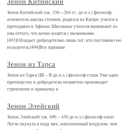
Зенон Китийский
Зенон Китийский (ок. 336—264 гг. до н.э.) философ,
основатель школы стоиков, родился на Кипре, учился и
преподавал в Афинах Школьные учителя выживают из
ума оттого, что вечно возятся с мальчиками.
[493]Обладает добродетелью лишь тот, кто постоянно ею
пользуется.[494]Все хорошие
Зенон из Тарса
Зенон из Тарса (III – II до н.э.) философ-стоик Уже одно
притворство в добродетели незаметно производит
стремление и привычку к
Зенон Элейский
Зенон Элейский (ок. 490 – 430 до н.э.) философ-элеат
Легче окунуть в воду мех, наполненный воздухом, чем