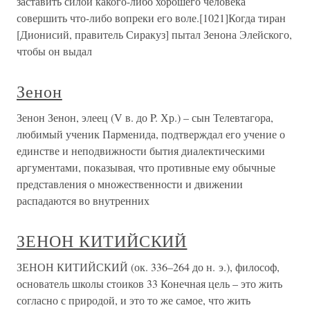
заставить силой какого-либо хорошего человека
совершить что-либо вопреки его воле.[1021]Когда тиран
[Дионисий, правитель Сиракуз] пытал Зенона Элейского,
чтобы он выдал
Зенон
Зенон Зенон, элеец (V в. до P. Хр.) – сын Телевтагора,
любимый ученик Парменида, подтверждал его учение о
единстве и неподвижности бытия диалектическими
аргументами, показывая, что противные ему обычные
представления о множественности и движении
распадаются во внутренних
ЗЕНОН КИТИЙСКИЙ
ЗЕНОН КИТИЙСКИЙ (ок. 336–264 до н. э.), философ,
основатель школы стоиков 33 Конечная цель – это жить
согласно с природой, и это то же самое, что жить