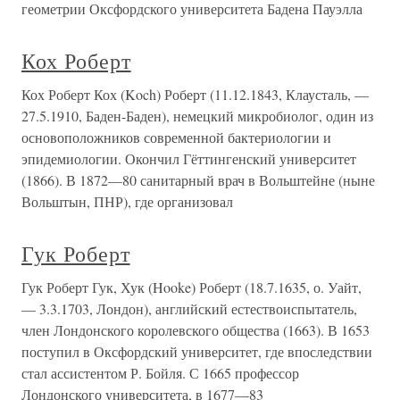
геометрии Оксфордского университета Бадена Пауэлла
Кох Роберт
Кох Роберт Кох (Koch) Роберт (11.12.1843, Клаусталь, —
27.5.1910, Баден-Баден), немецкий микробиолог, один из
основоположников современной бактериологии и
эпидемиологии. Окончил Гёттингенский университет
(1866). В 1872—80 санитарный врач в Вольштейне (ныне
Вольштын, ПНР), где организовал
Гук Роберт
Гук Роберт Гук, Хук (Hooke) Роберт (18.7.1635, о. Уайт,
— 3.3.1703, Лондон), английский естествоиспытатель,
член Лондонского королевского общества (1663). В 1653
поступил в Оксфордский университет, где впоследствии
стал ассистентом Р. Бойля. С 1665 профессор
Лондонского университета, в 1677—83