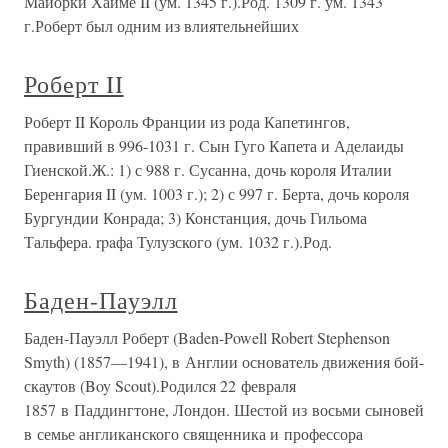
Майорки Хайме II (ум. 1345 г.).Род. 1309 г. ум. 1343
г.Роберт был одним из влиятельнейших
Роберт II
Роберт II Король Франции из рода Капетингов,
правивший в 996-1031 г. Сын Гуго Капета и Аделаиды
Гиенской.Ж.: 1) с 988 г. Сусанна, дочь короля Италии
Беренгария II (ум. 1003 г.); 2) с 997 г. Берта, дочь короля
Бургундии Конрада; 3) Констанция, дочь Гильома
Тальфера. rpaфа Тулузского (ум. 1032 г.).Род.
Баден-Пауэлл
Баден-Пауэлл Роберт (Baden-Powell Robert Stephenson
Smyth) (1857—1941), в Англии основатель движения бой-
скаутов (Boy Scout).Родился 22 февраля
1857 в Паддингтоне, Лондон. Шестой из восьми сыновей
в семье англиканского священника и профессора