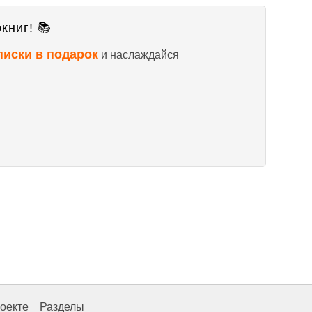
книг! 📚
писки в подарок
и наслаждайся
оекте
Разделы