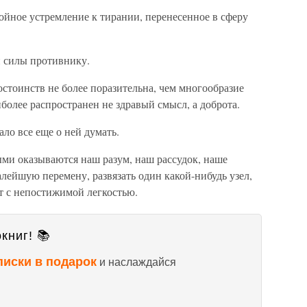
койное устремление к тирании, перенесенное в сферу
й силы противнику.
стоинств не более поразительна, чем многообразие
более распространен не здравый смысл, а доброта.
ало все еще о ней думать.
ми оказываются наш разум, наш рассудок, наше
алейшую перемену, развязать один какой-нибудь узел,
т с непостижимой легкостью.
книг! 📚
писки в подарок
и наслаждайся