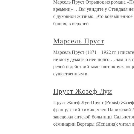
Марсель Пруст Отрывок из романа «Пл
времени» …Вы увидите у Стендаля не
с духовной жизнью. Это возвышенное 
башня, в верхней
Марсель Пруст
Марсель Пруст (1871—1922 гг.) писате
не могу думать о ней долго.…нам и в 
речей и действий замечают окружающи
существенным в
Пруст Жозеф Луи
Пруст Жозеф Луи Пруст (Proust) Жозеф 
французский химик, член Парижской А
заведовал аптекой больницы Сальпетр
семинарии Вергары (Испания); читал 