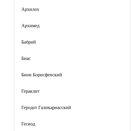
Архилох
Архимед
Бабрий
Биас
Бион Борисфенский
Гераклит
Геродот Галикарнасский
Гесиод