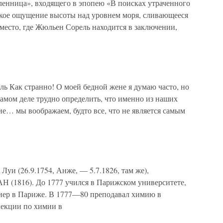
енница», входящего в эпопею «В поисках утраченного
кое ощущение высоты над уровнем моря, сливающееся
место, где Жюльен Сорель находится в заключении,
ль Как странно! О моей бедной жене я думаю часто, но
самом деле трудно определить, что именно из наших
е… мы воображаем, будто все, что не является самым
Луи (26.9.1754, Анже, — 5.7.1826, там же),
Н (1816). До 1777 учился в Парижском университете,
иер в Париже. В 1777—80 преподавал химию в
лекции по химии в