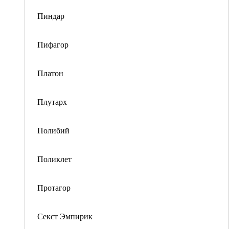
Пиндар
Пифагор
Платон
Плутарх
Полибий
Поликлет
Протагор
Секст Эмпирик