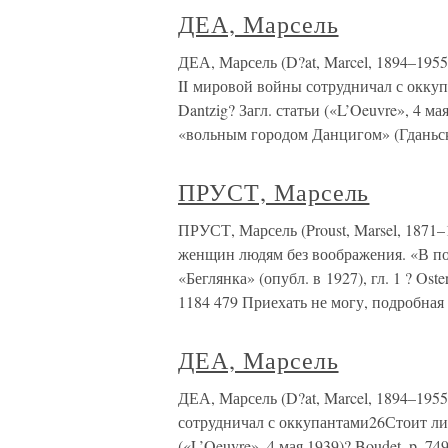
ДЕА, Марсель
ДЕА, Марсель (D?at, Marcel, 1894–195
II мировой войны сотрудничал с оккупа
Dantzig? Загл. статьи («L’Oeuvre», 4 ма
«вольным городом Данцигом» (Гданьск
ПРУСТ, Марсель
ПРУСТ, Марсель (Proust, Marsel, 1871
женщин людям без воображения. «В по
«Беглянка» (опубл. в 1927), гл. 1 ? Oster 
1184 479 Приехать не могу, подробная 
ДЕА, Марсель
ДЕА, Марсель (D?at, Marcel, 1894–19
сотрудничал с оккупантами26Стоит ли у
(«L’Oeuvre», 4 мая 1939)? Boudet, p. 