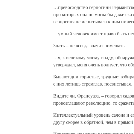
…превосходство герцогини Германтск
про которых она не могла бы даже сказ
герцогиня не испытывала к ним ничег
…умный человек имеет право быть несч
Знать – не всегда значит помешать.
…я, к великому моему стыду, обнаружи
утверждал, меня очень волнует, что об
Бывают дни гористые, трудные: взбира
с них летишь стремглав, посвистывая.
Видите ли, Франсуаза, – говорил садо
провозглашают революцию, то сражать
Интеллектуальный уровень салона и е
другу скорее в обратной, чем в прямой
Исключить из наших наслаждений вообр