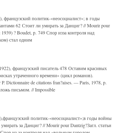
5), французский политик-«неосоциалист»; в годы
нтами 62 Стоит ли умирать за Данциг? // Mourir pour
я 1939) ? Boudet, p. 749 Спор изза контроля над
ом) стал одним
–1922), французский писатель 478 Оставим красивых
исках утраченного времени» (цикл романов).
P. Dictionnaire de citations fran?aises. — Paris, 1978, p.
ложь письмом. // Impossible
55),французский политик-«неосоциалист»;в годы войны
мирать за Данциг? // Mourir pour Dantzig?Загл. статьи
749Спор из-за контроля над «вольным городом