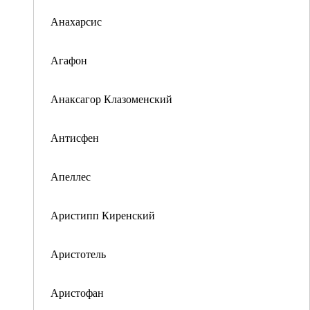
Анахарсис
Агафон
Анаксагор Клазоменский
Антисфен
Апеллес
Аристипп Киренский
Аристотель
Аристофан