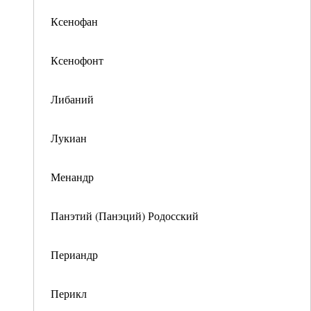
Ксенофан
Ксенофонт
Либаний
Лукиан
Менандр
Панэтий (Панэций) Родосский
Периандр
Перикл