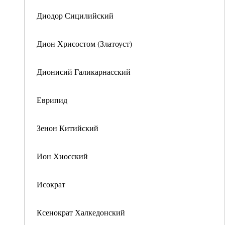
Диодор Сицилийский
Дион Хрисостом (Златоуст)
Дионисий Галикарнасский
Еврипид
Зенон Китийский
Ион Хиосский
Исократ
Ксенократ Халкедонский