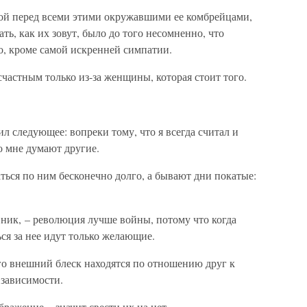
ой перед всеми этими окружавшими ее комбрейцами,
ать, как их зовут, было до того несомненно, что
о, кроме самой искренней симпатии.
астным только из-за женщины, которая стоит того.
л следующее: вопреки тому, что я всегда считал и
о мне думают другие.
ться по ним бесконечно долго, а бывают дни покатые:
вник, – революция лучше войны, потому что когда
ся за нее идут только желающие.
го внешний блеск находятся по отношению друг к
 зависимости.
ажение – значит свести их на нет.