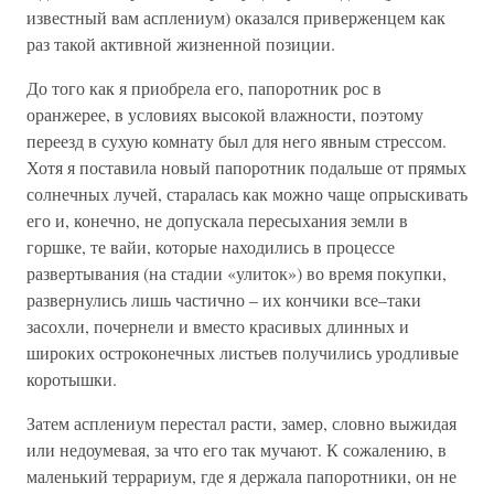
известный вам асплениум) оказался приверженцем как
раз такой активной жизненной позиции.
До того как я приобрела его, папоротник рос в
оранжерее, в условиях высокой влажности, поэтому
переезд в сухую комнату был для него явным стрессом.
Хотя я поставила новый папоротник подальше от прямых
солнечных лучей, старалась как можно чаще опрыскивать
его и, конечно, не допускала пересыхания земли в
горшке, те вайи, которые находились в процессе
развертывания (на стадии «улиток») во время покупки,
развернулись лишь частично – их кончики все–таки
засохли, почернели и вместо красивых длинных и
широких остроконечных листьев получились уродливые
коротышки.
Затем асплениум перестал расти, замер, словно выжидая
или недоумевая, за что его так мучают. К сожалению, в
маленький террариум, где я держала папоротники, он не