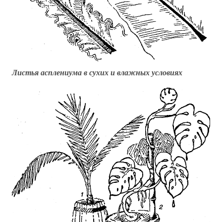
Листья асплениума в сухих и влажных условиях