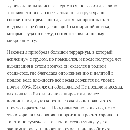
«улиток» попытались развернуться, но засохли, словно
«поняв», что их заранее заложенная структура не
соответствует реальности, а затем папоротник стал
выдавать еще более узкие, до 1 см шириной листья,
которые, судя по всему, соответствовали новому
микроклимату.
Наконец я приобрела большой террариум, в который
асплениум с трудом, но помещался, и после полутора лет
выживания в сухом воздухе он оказался в родной
оранжерее, где благодаря опрыскиванию и налитой в
поддон воде влажность всё время держится на уровне
почти 100%. Как же он обрадовался! Не прошло и месяца,
как новые вайи стали снова широкими, менее
волнистыми, а уж скорость, с какой они появляются,
просто поразительны. Но удивительно, конечно, не то,
что в хороших условиях папоротник и растет хорошо, а
то, что не «умея» развивать толстую кутикулу для
экономии воды, папоротник сумел приспособиться