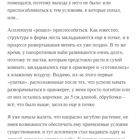
помещался, поэтому выхода у него не было: или
приспосабливаться к тем условиям, в которые попал,
или...
Асплениум «решил» приспособиться. Как известно,
структура и форма листа закладываются еще в почке, и в
процессе развертывания менять их уже поздно. В то же
время, у папоротников вайи развиваются очень долго,
поэтому те листья, которым предстояло расти в сухой
комнате, закладывались еще в оранжерее и «готовились»
к влажному воздуху. Видимо, из–за этого первые
«улитки», расположенные после тех, что успели начать
разворачиваться в оранжерее, у меня просто погибли или
от них остались короткие, до 5 см длиной, обрубочки –
всё, что было выше, засохло еще в почке.
Я уже начала жалеть, что напрасно загублю растение, не
имея возможности обеспечить ему приемлемые условия
существования, и тут асплениум стал выдавать одну за
другой довольно крупные вайи. У первых кончики все–