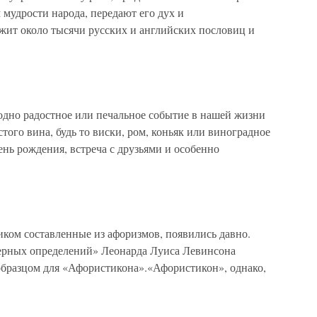
мудрости народа, передают его дух и
жит около тысячи русских и английских пословиц и
одно радостное или печальное событие в нашей жизни
того вина, будь то виски, ром, коньяк или виноградное
ень рождения, встреча с друзьями и особенно
иком составленные из афоризмов, появились давно.
верных определений» Леонарда Луиса Левинсона
образцом для «Афористикона».«Афористикон», однако,