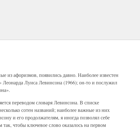
ые из афоризмов, появились давно. Наиболее известен
 Леонарда Луиса Левинсона (1966); он-то и послужил
она».
яется переводом словаря Левинсона. В списке
сколько сотен названий; наиболее важные из них
сону и его продолжателям, я иногда позволял себе
 так, чтобы ключевое слово оказалось на первом