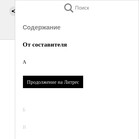
Поиск
Содержание
От составителя
А
Продолжение на Литрес
Б
В