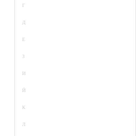
Г
Д
Е
З
И
Й
К
Л