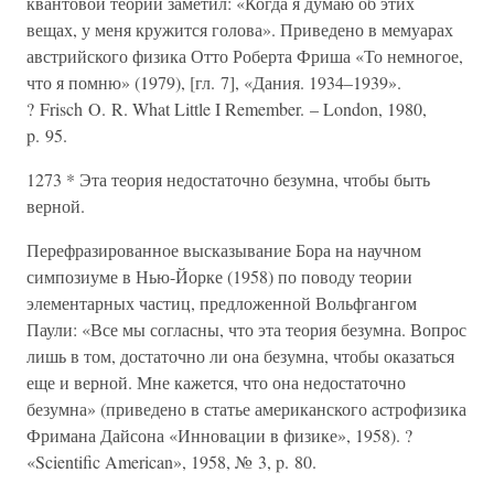
квантовой теории заметил: «Когда я думаю об этих
вещах, у меня кружится голова». Приведено в мемуарах
австрийского физика Отто Роберта Фриша «То немногое,
что я помню» (1979), [гл. 7], «Дания. 1934–1939».
? Frisch O. R. What Little I Remember. – London, 1980,
p. 95.
1273 * Эта теория недостаточно безумна, чтобы быть
верной.
Перефразированное высказывание Бора на научном
симпозиуме в Нью-Йорке (1958) по поводу теории
элементарных частиц, предложенной Вольфгангом
Паули: «Все мы согласны, что эта теория безумна. Вопрос
лишь в том, достаточно ли она безумна, чтобы оказаться
еще и верной. Мне кажется, что она недостаточно
безумна» (приведено в статье американского астрофизика
Фримана Дайсона «Инновации в физике», 1958). ?
«Scientific American», 1958, № 3, p. 80.