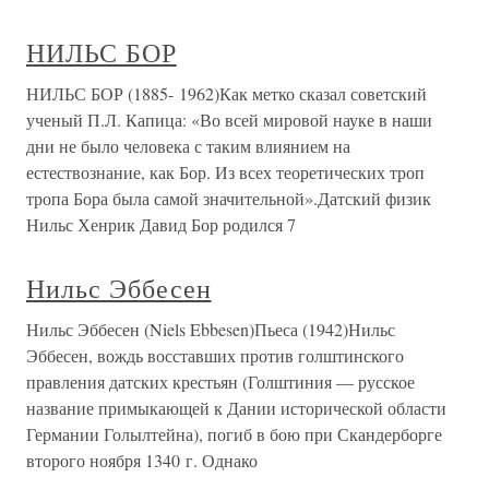
НИЛЬС БОР
НИЛЬС БОР (1885- 1962)Как метко сказал советский
ученый П.Л. Капица: «Во всей мировой науке в наши
дни не было человека с таким влиянием на
естествознание, как Бор. Из всех теоретических троп
тропа Бора была самой значительной».Датский физик
Нильс Хенрик Давид Бор родился 7
Нильс Эббесен
Нильс Эббесен (Niels Ebbesen)Пьеса (1942)Нильс
Эббесен, вождь восставших против голштинского
правления датских крестьян (Голштиния — русское
название примыкающей к Дании исторической области
Германии Голылтейна), погиб в бою при Скандерборге
второго ноября 1340 г. Однако