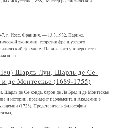
ных искусств» (1868). Мастер реалистической
7, г. Изес, Франция, — 13.3.1932, Париж),
тической экономии, теоретик французского
ридический факультет Парижского университета
рижского
eu) Шарль Луи, Шарль де Се-
д и де Монтескье (1689-1755)
Шарль де Се-конда, барон де Ла Бред и де Монтескье
ава и истории, президент парламента и Академии в
 Академии (1728). Представитель философии
еизма,