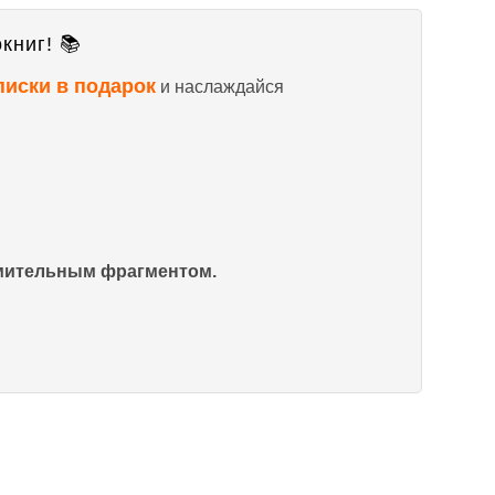
книг! 📚
писки в подарок
и наслаждайся
омительным фрагментом.