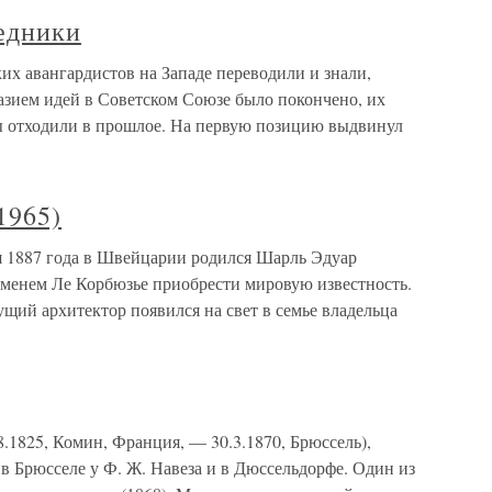
ледники
их авангардистов на Западе переводили и знали,
бразием идей в Советском Союзе было покончено, их
ы отходили в прошлое. На первую позицию выдвинул
965)
1887 года в Швейцарии родился Шарль Эдуар
менем Ле Корбюзье приобрести мировую известность.
ущий архитектор появился на свет в семье владельца
8.1825, Комин, Франция, — 30.3.1870, Брюссель),
в Брюсселе у Ф. Ж. Навеза и в Дюссельдорфе. Один из