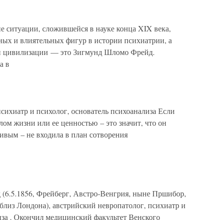
итуации, сложившейся в науке конца XIX века,
ных и влиятельных фигур в истории психиатрии, а
ой цивилизации — это Зигмунд Шломо Фрейд.
а в
сихиатр и психолог, основатель психоанализа Если
лом жизни или ее ценностью – это значит, что он
ливым – не входила в план сотворения
 (6.5.1856, Фрейберг, Австро-Венгрия, ныне Пршибор,
 близ Лондона), австрийский невропатолог, психиатр и
за . Окончил медицинский факультет Венского