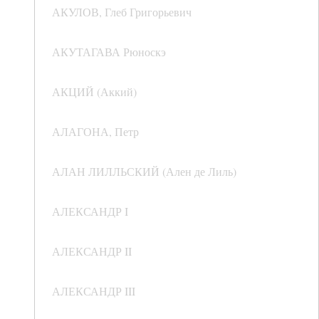
АКУЛОВ, Глеб Григорьевич
АКУТАГАВА Рюноскэ
АКЦИЙ (Аккий)
АЛАГОНА, Петр
АЛАН ЛИЛЛЬСКИЙ (Ален де Лиль)
АЛЕКСАНДР I
АЛЕКСАНДР II
АЛЕКСАНДР III