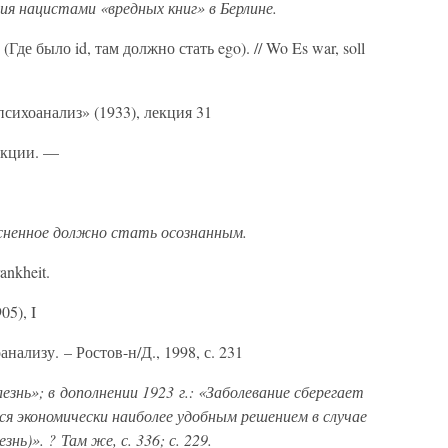
я нацистами «вредных книг» в Берлине.
Где было id, там должно стать ego). // Wo Es war, soll
сихоанализ» (1933), лекция 31
екции. —
есненное должно стать осознанным.
ankheit.
5), I
нализу. – Ростов-н/Д., 1998, с. 231
лезнь»; в дополнении 1923 г.: «Заболевание сберегает
тся экономически наиболее удобным решением в случае
нь)». ? Там же, с. 336; с. 229.