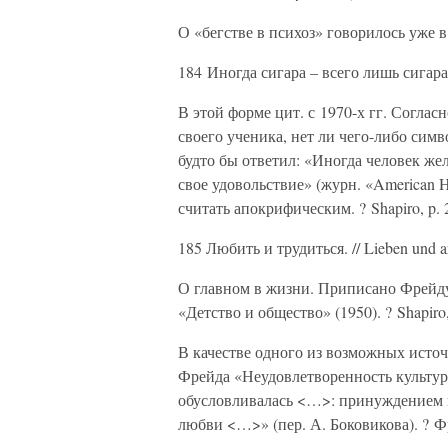
О «бегстве в психоз» говорилось уже 
184 Иногда сигара – всего лишь сигара
В этой форме цит. с 1970-х гг. Согла
своего ученика, нет ли чего-либо сим
будто бы ответил: «Иногда человек жел
свое удовольствие» (журн. «American H
считать апокрифическим. ? Shapiro, p. 2
185 Любить и трудиться. // Lieben und ar
О главном в жизни. Приписано Фрейду
«Детство и общество» (1950). ? Shapiro,
В качестве одного из возможных источ
Фрейда «Неудовлетворенность культуро
обусловливалась <…>: принуждением к
любви <…>» (пер. А. Боковикова). ? Фр