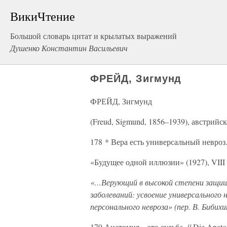
ВикиЧтение
Большой словарь цитат и крылатых выражений
Душенко Константин Васильевич
ФРЕЙД, Зигмунд
ФРЕЙД, Зигмунд
(Freud, Sigmund, 1856–1939), австрийс
178 * Вера есть универсальный невроз
«Будущее одной иллюзии» (1927), VIII
«…Верующий в высокой степени защищ
заболеваний: усвоение универсального 
персонального невроза» (пер. В. Бибихин
179 Анатомия – это судьба. // Die Anatom