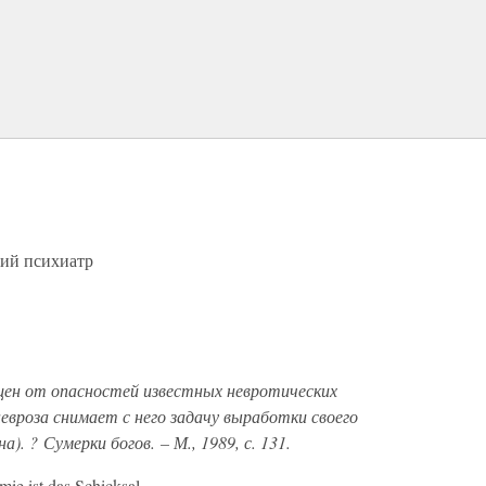
кий психиатр
.
ен от опасностей известных невротических
невроза снимает с него задачу выработки своего
а). ? Сумерки богов. – М., 1989, с. 131.
ie ist das Schicksal.