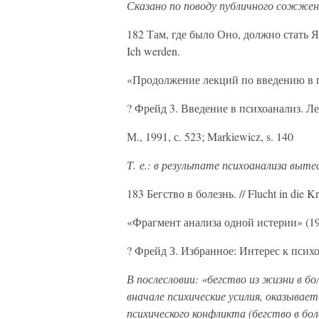
Сказано по поводу публичного сожжени
182 Там, где было Оно, должно стать Я (
Ich werden.
«Продолжение лекций по введению в п
? Фрейд 3. Введение в психоанализ. Л
М., 1991, с. 523; Markiewicz, s. 140
Т. е.: в результате психоанализа выт
183 Бегство в болезнь. // Flucht in die Kr
«Фрагмент анализа одной истерии» (190
? Фрейд З. Избранное: Интерес к психоа
В послесловии: «бегство из жизни в бо
вначале психические усилия, оказывае
психического конфликта (бегство в болез