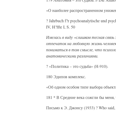
«О наиболее распространенном унижен
? Jahrbuch f?r psychoanalytische und psy
IV, H?lfte I, S. 50
Имелась в виду «слишком тесная связь
отпечаток на любовную жизнь человека
пониматься в том смысле, что психол
анатомическими различиями.
? «Политика – это судьба» (Н-910).
180 Эдипов комплекс.
«Об одном особом типе выбора объекта
181 * В Средние века сожгли бы меня,
Письмо к Э. Джонсу (1933) ? Who said, 