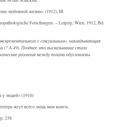
ии любовной жизни» (1912), III
chopathologische Forschungen. – Leipzig; Wien, 1912, Bd.
 экскрементального с сексуальным», накладывающая
 (? А-49). Позднее это высказывание стало
огические различия между полами обусловлены
 у людей» (1910)
 теперь жгут всего лишь мои книги.
p. 238