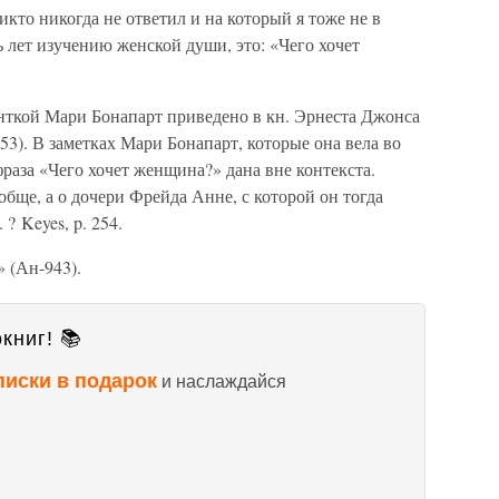
кто никогда не ответил и на который я тоже не в
ь лет изучению женской души, это: «Чего хочет
енткой Мари Бонапарт приведено в кн. Эрнеста Джонса
3). В заметках Мари Бонапарт, которые она вела во
фраза «Чего хочет женщина?» дана вне контекста.
бще, а о дочери Фрейда Анне, с которой он тогда
? Keyes, p. 254.
» (Ан-943).
книг! 📚
писки в подарок
и наслаждайся