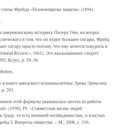
в статье Фрейда «Психоневрозы защиты» (1894).
.
сно американскому историку Питеру Гею, на вопрос
волического в том, что он курит большие сигары, Фрейд
ает сигару просто потому, что ему хочется покурить в
istorial Review», 1961). Это высказывание следует
92; Keyes, p. 29–30.
beiten.
 в книге шведского психоаналитика Эрика Эриксона
 p. 292.
ников этой формулы указывалась цитата из работы
й» (1930), IV: «Совместная жизнь людей
 труду, то есть внешней необходимостью, и властью
ейд З. Вопросы общества. – М., 2008, с. 230.