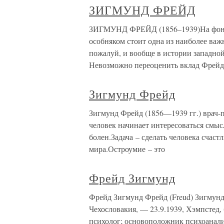
ЗИГМУНД ФРЕЙД
ЗИГМУНД ФРЕЙД (1856–1939)На фоне с
особняком стоит одна из наиболее важ
пожалуй, и вообще в истории западн
Невозможно переоценить вклад Фрейд
Зигмунд Фрейд
Зигмунд Фрейд (1856—1939 гг.) врач-п
человек начинает интересоваться смыс
болен.Задача – сделать человека счаст
мира.Остроумие – это
Фрейд Зигмунд
Фрейд Зигмунд Фрейд (Freud) Зигмунд
Чехословакия, — 23.9.1939, Хэмпстед,
психолог; основоположник психоанали