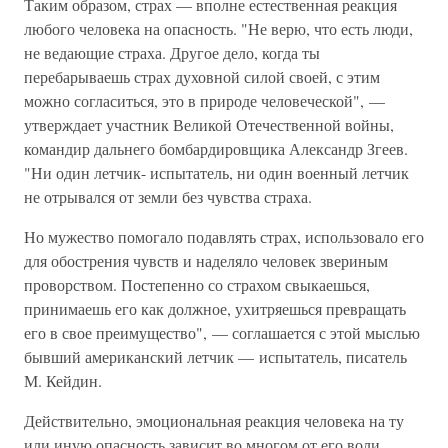
Таким образом, страх — вполне естественная реакция
любого человека на опасность. "Не верю, что есть люди,
не ведающие страха. Другое дело, когда ты
перебарываешь страх духовной силой своей, с этим
можно согласиться, это в природе человеческой", —
утверждает участник Великой Отечественной войны,
командир дальнего бомбардировщика Александр Згеев.
"Ни один летчик- испытатель, ни один военный летчик
не отрывался от земли без чувства страха.
Но мужество помогало подавлять страх, использовало его
для обострения чувств и наделяло человек звериным
проворством. Постепенно со страхом свыкаешься,
принимаешь его как должное, ухитряешься превращать
его в свое преимущество", — соглашается с этой мыслью
бывший американский летчик — испытатель, писатель
М. Кейдин.
Действительно, эмоциональная реакция человека на ту
или иную опасность зависит во многом от его воли,