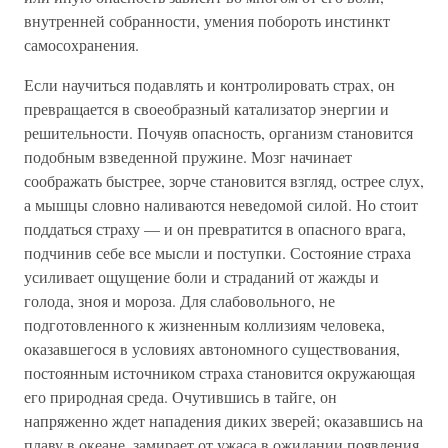
внутренней собранности, умения побороть инстинкт
самосохранения.
Если научиться подавлять и контролировать страх, он
превращается в своеобразный катализатор энергии и
решительности. Почуяв опасность, организм становится
подобным взведенной пружине. Мозг начинает
соображать быстрее, зорче становится взгляд, острее слух,
а мышцы словно наливаются неведомой силой. Но стоит
поддаться страху — и он превратится в опасного врага,
подчинив себе все мысли и поступки. Состояние страха
усиливает ощущение боли и страданий от жажды и
голода, зноя и мороза. Для слабовольного, не
подготовленного к жизненным коллизиям человека,
оказавшегося в условиях автономного существования,
постоянным источником страха становится окружающая
его природная среда. Очутившись в тайге, он
напряженно ждет нападения диких зверей; оказавшись на
плаву в океане, замирает от ужаса в ожидании появления