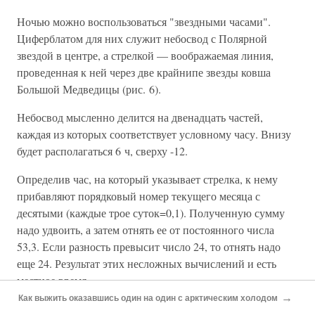
Ночью можно воспользоваться "звездными часами".
Циферблатом для них служит небосвод с Полярной
звездой в центре, а стрелкой — воображаемая линия,
проведенная к ней через две крайнипе звезды ковша
Большой Медведицы (рис. 6).
Небосвод мысленно делится на двенадцать частей,
каждая из которых соответствует условному часу. Внизу
будет располагаться 6 ч, сверху -12.
Определив час, на который указывает стрелка, к нему
прибавляют порядковый номер текущего месяца с
десятыми (каждые трое суток=0,1). Полученную сумму
надо удвоить, а затем отнять ее от постоянного числа
53,3. Если разность превысит число 24, то отнять надо
еще 24. Результат этих несложных вычислений и есть
местное время.
→
Как выжить оказавшись один на один с арктическим холодом
Например, 15 августа стрелка "звездных часов"