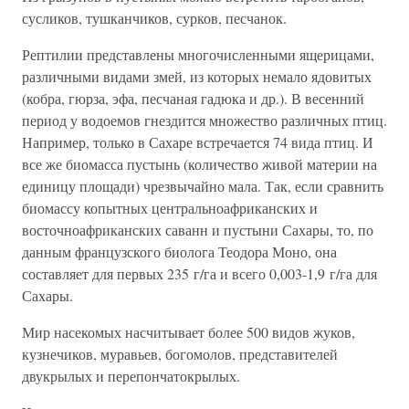
сусликов, тушканчиков, сурков, песчанок.
Рептилии представлены многочисленными ящерицами,
различными видами змей, из которых немало ядовитых
(кобра, гюрза, эфа, песчаная гадюка и др.). В весенний
период у водоемов гнездится множество различных птиц.
Например, только в Сахаре встречается 74 вида птиц. И
все же биомасса пустынь (количество живой материи на
единицу площади) чрезвычайно мала. Так, если сравнить
биомассу копытных центральноафриканских и
восточноафриканских саванн и пустыни Сахары, то, по
данным французского биолога Теодора Моно, она
составляет для первых 235 г/га и всего 0,003-1,9 г/га для
Сахары.
Мир насекомых насчитывает более 500 видов жуков,
кузнечиков, муравьев, богомолов, представителей
двукрылых и перепончатокрылых.