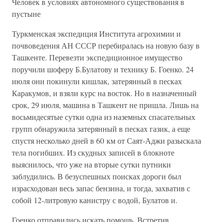
Человек в условиях автономного существования в
пустыне
Туркменская экспедиция Института агрохимии и
почвоведения АН СССР перебиралась на новую базу в
Ташкенте. Перевезти экспедиционное имущество
поручили шоферу Б.Булатову и технику Б. Гоенко. 24
июля они покинули кишлак, затерянный в песках
Каракумов, и взяли курс на восток. Но в назначенный
срок, 29 июля, машина в Ташкент не пришла. Лишь на
восьмидесятые сутки одна из наземных спасательных
групп обнаружила затерянный в песках газик, а еще
спустя несколько дней в 60 км от Саят-Аджи разыскала
тела погибших. Из скудных записей в блокноте
выяснилось, что уже на вторые сутки путники
заблудились. В безуспешных поисках дороги был
израсходован весь запас бензина, и тогда, захватив с
собой 12-литровую канистру с водой, Булатов и.
Гоенко отправились искать помощь. Встретив