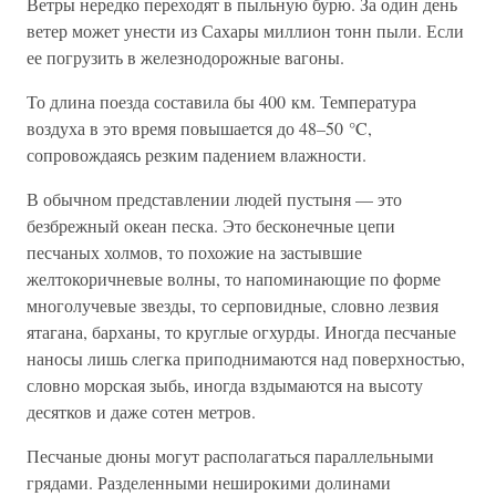
Ветры нередко переходят в пыльную бурю. За один день
ветер может унести из Сахары миллион тонн пыли. Если
ее погрузить в железнодорожные вагоны.
То длина поезда составила бы 400 км. Температура
воздуха в это время повышается до 48–50 °C,
сопровождаясь резким падением влажности.
В обычном представлении людей пустыня — это
безбрежный океан песка. Это бесконечные цепи
песчаных холмов, то похожие на застывшие
желтокоричневые волны, то напоминающие по форме
многолучевые звезды, то серповидные, словно лезвия
ятагана, барханы, то круглые огхурды. Иногда песчаные
наносы лишь слегка приподнимаются над поверхностью,
словно морская зыбь, иногда вздымаются на высоту
десятков и даже сотен метров.
Песчаные дюны могут располагаться параллельными
грядами. Разделенными неширокими долинами