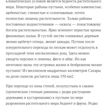
климатических условий является бедность растительного
мира. Некоторые районы пустыни, особенно каменистые,
щебенистые, глинистые и солончаковые, почти
полностью лишены растительности. Только районы
постоянных водоисточников — оазисы — понастоящему
богаты растительностью. Ярко зеленеют перистые кроны
финиковых пальм. В густой листве оливковых деревьев
звонко щебечут птицы, звенят цикады. Путник после
изнурительного перехода по пескам может отдохнуть в
прохладной тени апельсиновых рощ. Здесь можно
увидеть персики и лимоны, фиги и айву. Но как
ничтожно малы эти островки жизни в безбрежном океане
пустыни! Из миллионов квадратных километров Сахары
на долю оазисов достается лишь 350 км2.
При переходе из зоны степей, полупустынь и саванн
(тропические степные равнины с редко растущими
деревьями и кустарниками) к пустыне по мере
разрежения растительного мира беднеет и фауна. Редко