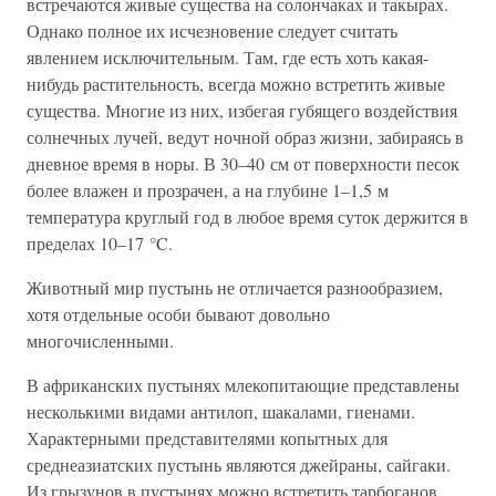
встречаются живые существа на солончаках и такырах.
Однако полное их исчезновение следует считать
явлением исключительным. Там, где есть хоть какая-
нибудь растительность, всегда можно встретить живые
существа. Многие из них, избегая губящего воздействия
солнечных лучей, ведут ночной образ жизни, забираясь в
дневное время в норы. В 30–40 см от поверхности песок
более влажен и прозрачен, а на глубине 1–1,5 м
температура круглый год в любое время суток держится в
пределах 10–17 °C.
Животный мир пустынь не отличается разнообразием,
хотя отдельные особи бывают довольно
многочисленными.
В африканских пустынях млекопитающие представлены
несколькими видами антилоп, шакалами, гиенами.
Характерными представителями копытных для
среднеазиатских пустынь являются джейраны, сайгаки.
Из грызунов в пустынях можно встретить тарбоганов,