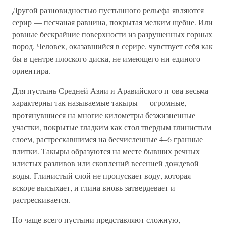
Другой разновидностью пустынного рельефа являются
серир — песчаная равнина, покрытая мелким щебне. Или
ровные бескрайние поверхности из разрушенных горных
пород. Человек, оказавшийся в серире, чувствует себя как
бы в центре плоского диска, не имеющего ни единого
ориентира.
Для пустынь Средней Азии и Аравийского п-ова весьма
характерны так называемые такыры — огромные,
протянувшиеся на многие километры безжизненные
участки, покрытые гладким как стол твердым глинистым
слоем, растрескавшимся на бесчисленные 4–6 гранные
плитки. Такыры образуются на месте бывших речных
илистых разливов или скоплений весенней дождевой
воды. Глинистый слой не пропускает воду, которая
вскоре высыхает, и глина вновь затвердевает и
растрескивается.
Но чаще всего пустыни представляют сложную,