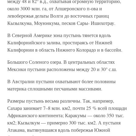
между 48 и 82° в.д., охватывая огромную территорию,
около 3000 млн. га, от Апшеронского п-ова и
левобережья дельты Волги до восточных границ
Кызылкума, Моуюнкума, песков Сары- Ишихотрау.
В Северной Америке зона пустынь тянется вдоль
Калифорнийского залива, простираясь от Нижней
Калифорнии в область Нижнего Колорадо и в бассейн.
Большого Соленого озера. В центральных областях
Мексики пустыни расположены между 20 и 30° с.ш.
В Австралии пустыни охватывают более половины
материка сплошными песчаными массивами.
Размеры пустынь весьма различны. Так, например,
Сахара занимает 7–8 млн. км2, почти 25 % всей площади
Африканского континента; Каракумы — около 350 тыс.
км2; Кызылкум — примерно 300 тыс. км2. А пустыня
Атакама, вытянувшаяся вдоль побережья Южной