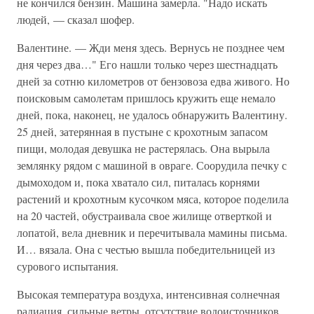
не кончился бензин. Машина замерла. "Надо искать
людей, — сказал шофер.
Валентине. — Жди меня здесь. Вернусь не позднее чем
дня через два…" Его нашли только через шестнадцать
дней за сотню километров от бензовоза едва живого. Но
поисковым самолетам пришлось кружить еще немало
дней, пока, наконец, не удалось обнаружить Валентину.
25 дней, затерянная в пустыне с крохотным запасом
пищи, молодая девушка не растерялась. Она вырыла
землянку рядом с машиной в овраге. Соорудила печку с
дымоходом и, пока хватало сил, питалась корнями
растений и крохотным кусочком мяса, которое поделила
на 20 частей, обустраивала свое жилище отверткой и
лопатой, вела дневник и перечитывала мамины письма.
И… вязала. Она с честью вышла победительницей из
сурового испытания.
Высокая температура воздуха, интенсивная солнечная
радиация, сильные ветры, отсутствие водоисточников