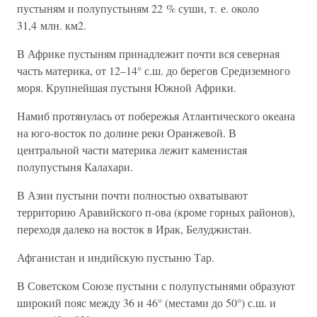
пустыням и полупустыням 22 % суши, т. е. около
31,4 млн. км2.
В Африке пустыням принадлежит почти вся северная
часть материка, от 12–14° с.ш. до берегов Средиземного
моря. Крупнейшая пустыня Южной Африки.
Намиб протянулась от побережья Атлантического океана
на юго-восток по долине реки Оранжевой. В
центральной части материка лежит каменистая
полупустыня Калахари.
В Азии пустыни почти полностью охватывают
территорию Аравийского п-ова (кроме горных районов),
переходя далеко на восток в Ирак, Белуджистан.
Афганистан и индийскую пустыню Тар.
В Советском Союзе пустыни с полупустынями образуют
широкий пояс между 36 и 46° (местами до 50°) с.ш. и