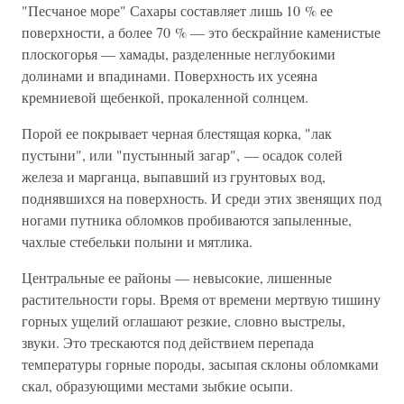
"Песчаное море" Сахары составляет лишь 10 % ее
поверхности, а более 70 % — это бескрайние каменистые
плоскогорья — хамады, разделенные неглубокими
долинами и впадинами. Поверхность их усеяна
кремниевой щебенкой, прокаленной солнцем.
Порой ее покрывает черная блестящая корка, "лак
пустыни", или "пустынный загар", — осадок солей
железа и марганца, выпавший из грунтовых вод,
поднявшихся на поверхность. И среди этих звенящих под
ногами путника обломков пробиваются запыленные,
чахлые стебельки полыни и мятлика.
Центральные ее районы — невысокие, лишенные
растительности горы. Время от времени мертвую тишину
горных ущелий оглашают резкие, словно выстрелы,
звуки. Это трескаются под действием перепада
температуры горные породы, засыпая склоны обломками
скал, образующими местами зыбкие осыпи.