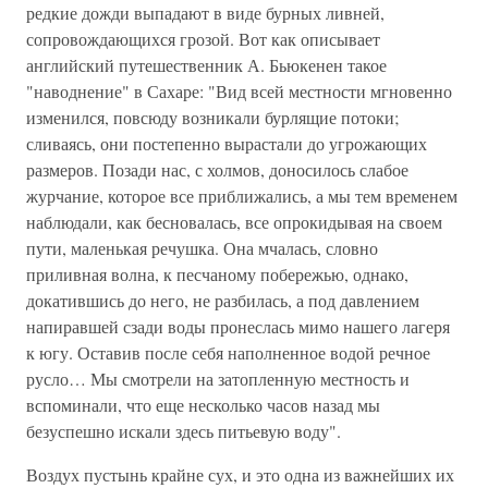
редкие дожди выпадают в виде бурных ливней,
сопровождающихся грозой. Вот как описывает
английский путешественник А. Бьюкенен такое
"наводнение" в Сахаре: "Вид всей местности мгновенно
изменился, повсюду возникали бурлящие потоки;
сливаясь, они постепенно вырастали до угрожающих
размеров. Позади нас, с холмов, доносилось слабое
журчание, которое все приближались, а мы тем временем
наблюдали, как бесновалась, все опрокидывая на своем
пути, маленькая речушка. Она мчалась, словно
приливная волна, к песчаному побережью, однако,
докатившись до него, не разбилась, а под давлением
напиравшей сзади воды пронеслась мимо нашего лагеря
к югу. Оставив после себя наполненное водой речное
русло… Мы смотрели на затопленную местность и
вспоминали, что еще несколько часов назад мы
безуспешно искали здесь питьевую воду".
Воздух пустынь крайне сух, и это одна из важнейших их