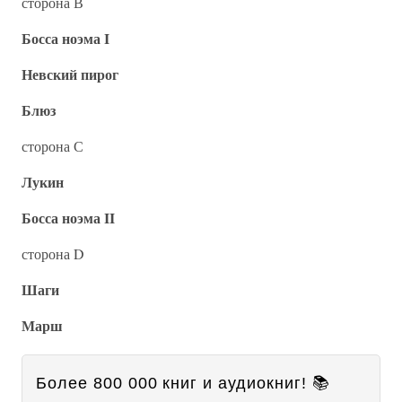
сторона В
Босса ноэма I
Невский пирог
Блюз
сторона С
Лукин
Босса ноэма II
сторона D
Шаги
Марш
Более 800 000 книг и аудиокниг! 📚