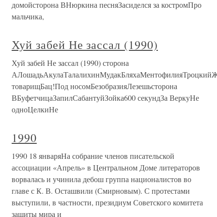
домойсторона ВНюркина песняЗасиделся за костромПро
мальчика,
Хуй забей Не зассал (1990)
Хуй забей Не зассал (1990) сторона
АЛошадьАкулаТалалихинМудакБляхаМентофилияТроцкийЖ
товарищБац!Под носомБезобразияЛезешьсторона
ВБуфетчицаЗапилСабантуйЗойка600 секундЗа ВеркуНе
одноЦелкиНе
1990
1990 18 январяНа собрание членов писательской
ассоциации «Апрель» в Центральном Доме литераторов
ворвалась и учинила дебош группа националистов во
главе с К. В. Осташвили (Смирновым). С протестами
выступили, в частности, президиум Советского комитета
защиты мира и