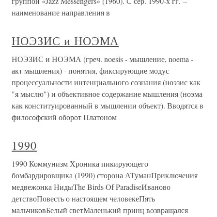
группой «Jazz Messengers» (1960). С сер. 1990-х гг. –
наименование направления в
НОЭЗИС и НОЭМА
НОЭЗИС и НОЭМА (греч. noesis - мышление, noema -
акт мышления) - понятия, фиксирующие модус
процессуальности интенциального сознания (ноэзис как
"я мыслю") и объективное содержание мышления (ноэма
как конституированный в мышлении объект). Вводятся в
философский оборот Платоном
1990
1990 Коммунизм Хроника пикирующего
бомбардировщика (1990) сторона АТуманПриключения
медвежонка НидыThe Birds Of ParadiseИваново
детствоПовесть о настоящем человекеПять
мальчиковБелый светМаленький принц возвращался