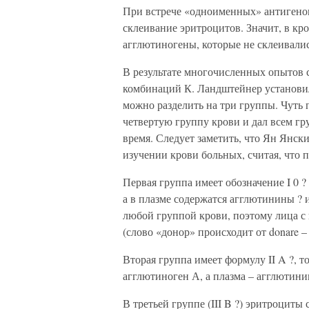
При встрече «одноименных» антигенов 
склеивание эритроцитов. Значит, в кр
агглютиногены, которые не склеивали
В результате многочисленных опытов с
комбинаций К. Ландштейнер установил,
можно разделить на три группы. Чуть
четвертую группу крови и дал всем г
время. Следует заметить, что Ян Янск
изучении крови больных, считая, что 
Первая группа имеет обозначение I 0 ? 
а в плазме содержатся агглютинины ? 
любой группой крови, поэтому лица 
(слово «донор» происходит от donare – 
Вторая группа имеет формулу II A ?, 
агглютиноген А, а плазма – агглютини
В третьей группе (III B ?) эритроциты