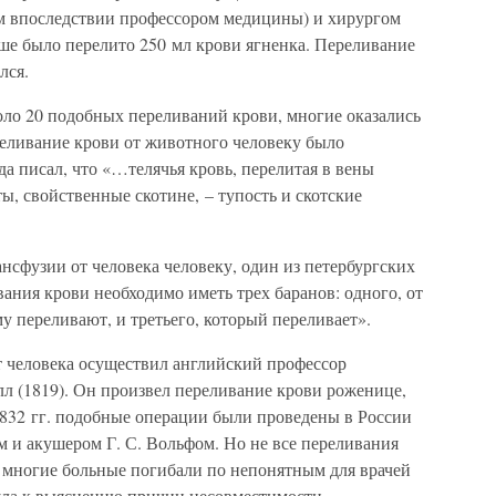
 впоследствии профессором медицины) и хирургом
е было перелито 250 мл крови ягненка. Переливание
лся.
оло 20 подобных переливаний крови, многие оказались
еливание крови от животного человеку было
а писал, что «…телячья кровь, перелитая в вены
ы, свойственные скотине, – тупость и скотские
ансфузии от человека человеку, один из петербургских
вания крови необходимо иметь трех баранов: одного, от
у переливают, и третьего, который переливает».
т человека осуществил английский профессор
л (1819). Он произвел переливание крови роженице,
1832 гг. подобные операции были проведены в России
 и акушером Г. С. Вольфом. Но не все переливания
 многие больные погибали по непонятным для врачей
ла к выяснению причин несовместимости