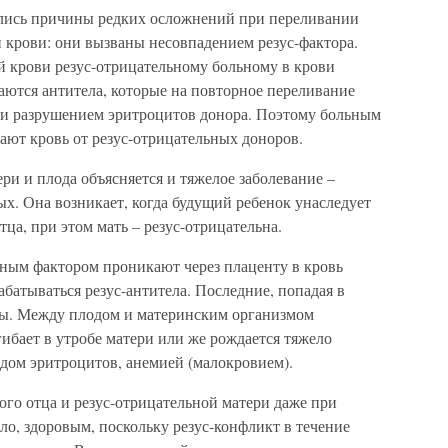
ились причины редких осложнений при переливании
крови: они вызваны несовпадением резус-фактора.
 крови резус-отрицательному больному в крови
аются антитела, которые на повторное переливание
 и разрушением эритроцитов донора. Поэтому больным
ают кровь от резус-отрицательных доноров.
ри и плода объясняется и тяжелое заболевание –
х. Она возникает, когда будущий ребенок унаследует
ца, при этом мать – резус-отрицательна.
ным фактором проникают через плаценту в кровь
абатываться резус-антитела. Последние, попадая в
ты. Между плодом и материнским организмом
гибает в утробе матери или же рождается тяжело
адом эритроцитов, анемией (малокровием).
го отца и резус-отрицательной матери даже при
ло, здоровым, поскольку резус-конфликт в течение