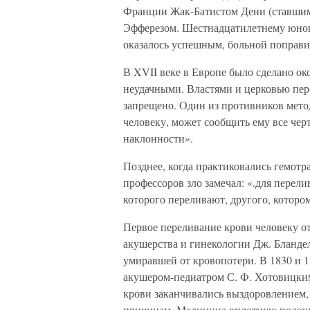
Франции Жак-Батистом Дени (ставшим
Эфферезом. Шестнадцатилетнему юнош
оказалось успешным, больной поправи
В XVII веке в Европе было сделано ок
неудачными. Властями и церковью пер
запрещено. Один из противников метод
человеку, может сообщить ему все черт
наклонности».
Позднее, когда практиковались гемотр
профессоров зло замечал: «.для перели
которого переливают, другого, котором
Первое переливание крови человеку о
акушерства и гинекологии Дж. Бландел
умиравшей от кровопотери. В 1830 и 
акушером-педиатром С. Ф. Хотовицким
крови заканчивались выздоровлением,
причинам. Медицина вплотную подош