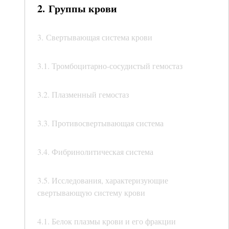
2. Группы крови
3. Свертывающая система крови
3.1. Тромбоцитарно-сосудистый гемостаз
3.2. Плазменный гемостаз
3.3. Противосвертывающая система
3.4. Фибринолитическая система
3.5. Исследования, характеризующие
свертывающую систему крови
4.1. Белок плазмы крови и его фракции