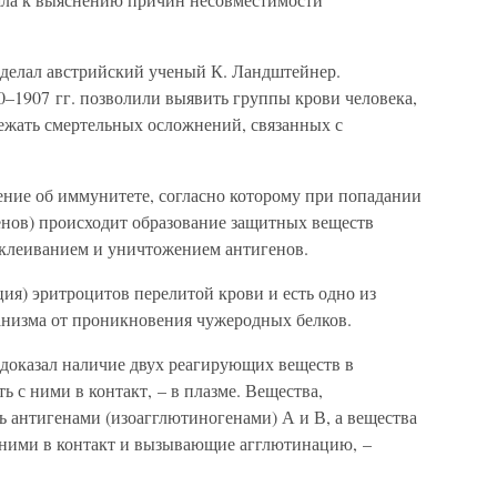
сделал австрийский ученый К. Ландштейнер.
–1907 гг. позволили выявить группы крови человека,
бежать смертельных осложнений, связанных с
ение об иммунитете, согласно которому при попадании
енов) происходит образование защитных веществ
склеиванием и уничтожением антигенов.
ция) эритроцитов перелитой крови и есть одно из
анизма от проникновения чужеродных белков.
 доказал наличие двух реагирующих веществ в
ь с ними в контакт, – в плазме. Вещества,
ь антигенами (изоагглютиногенами) А и В, а вещества
 ними в контакт и вызывающие агглютинацию, –