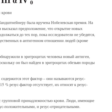
п крови
 Ландштнейнеру была вручена Нобелевская премия. На
 высказал предположение, что открытие новых
одолжаться до тех пор, пока исследователи не убедятся,
ждественных в антигенном отношении людей (кроме
обнаружили в эритроцитах человека новый антиген,
оскольку он был найден в эритроцитах обезьян породы
содержится этот фактор – они называются резус-
5 % резус-фактор отсутствует, их относят к резус-
ан с групповой принадлежностью крови. Люди, имеющие
зус-положительными, и резус-отрицательными.