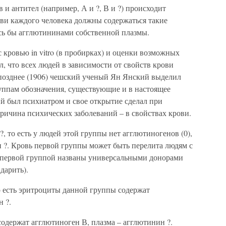
и антител (например, А и ?, В и ?) происходит
ови каждого человека должны содержаться такие
сь бы агглютининами собственной плазмы.
 кровью in vitro (в пробирках) и оценки возможных
 что всех людей в зависимости от свойств крови
 позднее (1906) чешский ученый Ян Янский выделил
руппам обозначения, существующие и в настоящее
ий был психиатром и свое открытие сделал при
причина психических заболеваний – в свойствах крови.
?, то есть у людей этой группы нет агглютиногенов (0),
и ?. Кровь первой группы может быть перелита людям с
с первой группой названы универсальными донорами
дарить).
то есть эритроциты данной группы содержат
н ?.
 содержат агглютиноген В, плазма – агглютинин ?.