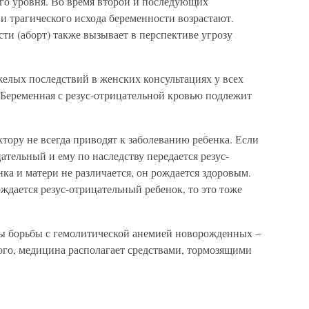
ого уровня. Во время второй и последующих
и трагического исхода беременности возрастают.
и (аборт) также вызывает в перспективе угрозу
лых последствий в женских консультациях у всех
 Беременная с резус-отрицательной кровью подлежит
ктору не всегда приводят к заболеванию ребенка. Если
цательный и ему по наследству передается резус-
ка и матери не различается, он рождается здоровым.
ждается резус-отрицательный ребенок, то это тоже
ы борьбы с гемолитической анемией новорожденных –
ого, медицина располагает средствами, тормозящими