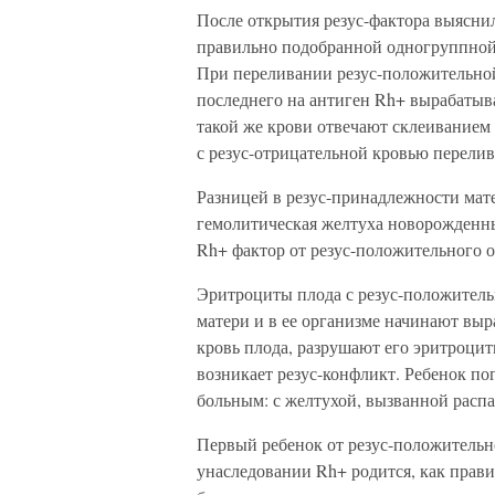
После открытия резус-фактора выясн
правильно подобранной одногруппной 
При переливании резус-положительной
последнего на антиген Rh+ вырабатыв
такой же крови отвечают склеиванием
с резус-отрицательной кровью перелив
Разницей в резус-принадлежности мате
гемолитическая желтуха новорожденны
Rh+ фактор от резус-положительного от
Эритроциты плода с резус-положитель
матери и в ее организме начинают выр
кровь плода, разрушают его эритроци
возникает резус-конфликт. Ребенок по
больным: с желтухой, вызванной расп
Первый ребенок от резус-положительно
унаследовании Rh+ родится, как прави