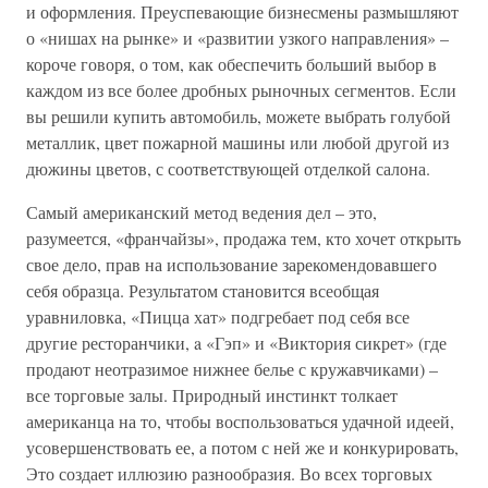
и оформления. Преуспевающие бизнесмены размышляют
о «нишах на рынке» и «развитии узкого направления» –
короче говоря, о том, как обеспечить больший выбор в
каждом из все более дробных рыночных сегментов. Если
вы решили купить автомобиль, можете выбрать голубой
металлик, цвет пожарной машины или любой другой из
дюжины цветов, с соответствующей отделкой салона.
Самый американский метод ведения дел – это,
разумеется, «франчайзы», продажа тем, кто хочет открыть
свое дело, прав на использование зарекомендовавшего
себя образца. Результатом становится всеобщая
уравниловка, «Пицца хат» подгребает под себя все
другие ресторанчики, a «Гэп» и «Виктория сикрет» (где
продают неотразимое нижнее белье с кружавчиками) –
все торговые залы. Природный инстинкт толкает
американца на то, чтобы воспользоваться удачной идеей,
усовершенствовать ее, а потом с ней же и конкурировать,
Это создает иллюзию разнообразия. Во всех торговых