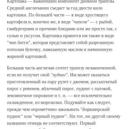
Картошка — важнейший компонент дневной трапезы.
Средний англичанин съедает за год двести кило
картошки. По большей части — в виде хрустящего
картофеля и, конечно же, в виде
"чипсов"
— с рыбой,
гамбургерами и прочими блюдами или же просто так, с
солью и уксусом. Картошка нравится им также в виде
"чип батги", которая представляет собой разрезанную
пополам булочку, намазанную маслом и начиненную
жареной картошкой.
Большая часть англичан сочтет трапезу незаконченной,
если не получит свой
"пудинг"
. Им может оказаться
приготовленный на пару рулет с джемом, рассыпчатый
пирог с ревенем, яблочный пирог, пудинг с патокой,
земляничное пирожное и т. п. — все исключительно
охлажденное, из морозилки. Подумайте как следует,
прежде чем опрометчиво заказывать "йоркширский
пудинг" или "черный пудинг". Ни тот, ни другой своему
названию отнюдь не соответствуют. Первый