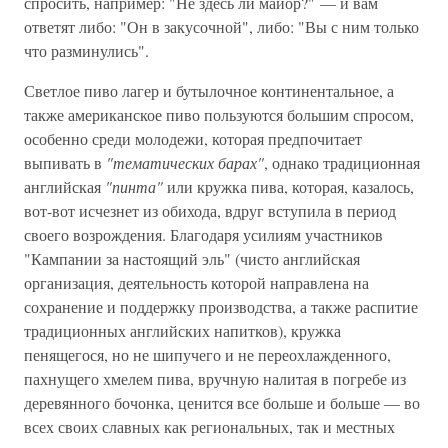
спросить, например: "Не здесь ли майор?" — и вам
ответят либо: "Он в закусочной", либо: "Вы с ним только
что разминулись".
Светлое пиво лагер и бутылочное континентальное, а
также американское пиво пользуются большим спросом,
особенно среди молодежи, которая предпочитает
выпивать в
"тематических барах"
, однако традиционная
английская
"пинта"
или кружка пива, которая, казалось,
вот-вот исчезнет из обихода, вдруг вступила в период
своего возрождения. Благодаря усилиям участников
"Кампании за настоящий эль" (чисто английская
организация, деятельность которой направлена на
сохранение и поддержку производства, а также распитие
традиционных английских напитков), кружка
пенящегося, но не шипучего и не переохлажденного,
пахнущего хмелем пива, вручную налитая в погребе из
деревянного бочонка, ценится все больше и больше — во
всех своих славных как региональных, так и местных