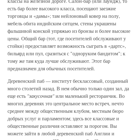
классы на железной дороге. Салон-бар (или лаундж), то
есть бар более высокого класса, посещают заезжие
торговцы и «дамы»; там нейлоновый ковер на полу,
мебель обита индийским ситцем, стены украшены
фальшивой конской упряжью из бронзы и более высокие
цены. Общий бар (тот, где посетителей обслуживают у
стойки) предоставляет возможность сыграть в «дартс»,
бильярд или пул, сразиться с "одноруким бандитом"; к
тому же там куда лучше обслуживают. Этот бар
предназначен для обычных посетителей.
Деревенский паб — институт бесклассовый, созданный
много столетий назад. В нем обычно только один зал, да
еще есть
"закусочная"
или маленький ресторанчик. Во
многих деревнях это центральное место встреч, нечто
среднее между общественным клубом, местным бюро
добрых услуг и парламентом; здесь все классовые и
общественные различия оставляют за порогом. Вы
можете зайти в любой деревенский паб Англии и