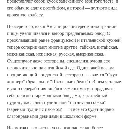
представляет собой кусок запеченного взбитого теста, и
его обычно едят с ростбифом, а второй — жуткого вида
кровяную колбасу.
По мере того, как в Англии рос интерес к иностранной
пище, увеличивался и выбор предлагаемых блюд. С
преобладавшей ранее французской и итальянской кухней
теперь соперничают многие другие: тайская, китайская,
мексиканская, испанская, русская, американская.
Существуют даже рестораны, специализирующиеся
исключительно на английской еде. Один такой весьма
процветающий лондонский ресторан называется "Скул
диннерз" (буквально: "Школьные обеды"). В нем усталые
и явно переработавшие бизнесмены могут порадовать
себя такими старомодными блюдами, как хлебный
пудинг, масляный пудинг или "пятнистая собака"
(вареный пудинг с изюмом) — и все это будет подано
благонравными девицами в школьной форме.
Несмотря на то, что вкусы англичан стали более