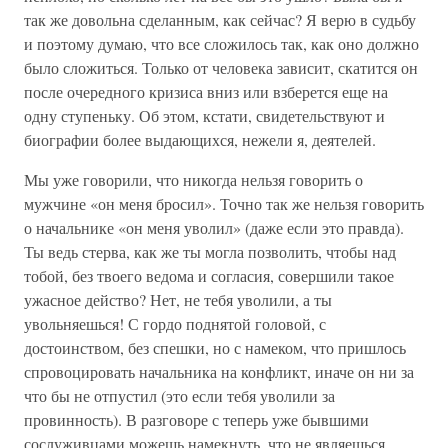
так же довольна сделанным, как сейчас? Я верю в судьбу
и поэтому думаю, что все сложилось так, как оно должно
было сложиться. Только от человека зависит, скатится он
после очередного кризиса вниз или взберется еще на
одну ступеньку. Об этом, кстати, свидетельствуют и
биографии более выдающихся, нежели я, деятелей.
Мы уже говорили, что никогда нельзя говорить о
мужчине «он меня бросил». Точно так же нельзя говорить
о начальнике «он меня уволил» (даже если это правда).
Ты ведь стерва, как же ты могла позволить, чтобы над
тобой, без твоего ведома и согласия, совершили такое
ужасное действо? Нет, не тебя уволили, а ты
увольняешься! С гордо поднятой головой, с
достоинством, без спешки, но с намеком, что пришлось
спровоцировать начальника на конфликт, иначе он ни за
что бы не отпустил (это если тебя уволили за
провинность). В разговоре с теперь уже бывшими
сослуживцами можешь намекнуть, что не являешься