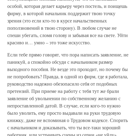
особой, которая делает карьеру через постель, и поищешь
фирму, в которой начальник поддержит твою точку
зрения (это если кто-то в курсе начальственных
поползновений в твою сторону). В любом случае не
спеши убегать, сломя голову и забывая все на свете. Уйти
красиво и… умно – это тоже искусство.
Если тебе прямо говорят, что пора написать заявление, не
паникуй, а спокойно обсуди с начальником размер
выходного пособия. Не везде это проходит, но почему бы
не попробовать? Правда, в одной из фирм, где я работала,
руководство надежно обезопасило себя от подобных
претензий. При приеме на работу с тебя тут же брали
заявление об увольнении по собственному желанию с
непроставленной датой. В случае, если кого-то нужно
было уволить, ему просто выдавали на руки трудовую
книжку, даже не вспоминая о Трудовом кодексе. Спорить
с начальником и доказывать, что ты все-таки хороший
работник, или устраивать сцены из серии «не уйду»,