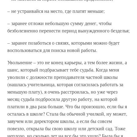
– не устраивайся на место, где платят меньше;
– заранее отложи небольшую сумму денег, чтобы
безболезненно перенести период вынужденного безделья;
– заранее позаботься о связях, которыми можно будет
воспользоваться для поиска новой работы.
Увольнение – это не конец карьеры, а тем более жизни, а
шанс, который подбрасывает тебе судьба. Когда меня
уволили с должности преподавателя частной школы
(нашлась учительница, которая согласилась работать за
меньшую плату), я очень расстроилась, но уже через
месяц судьба подбросила другую работу, на которой
платили в два раза больше. Что бы произошло, если бы я
осталась в школе? Стала бы обычной училкой, ну может,
завучем или директором школы, а если бы совсем
повезло, открыла бы свою школу или детский сад. Тоже
неплохо, но сколько лет на все бы это ушло? Была бы я