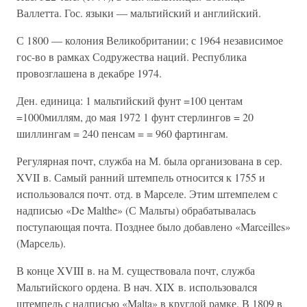
Валлетта. Гос. языки — мальтийский и английский.
С 1800 — колония Великобритании; с 1964 независимое
гос-во в рамках Содружества наций. Республика
провозглашена в декабре 1974.
Ден. единица: 1 мальтийский фунт =100 центам
=1000миллям, до мая 1972 1 фунт стерлингов = 20
шиллингам = 240 пенсам = = 960 фартингам.
Регулярная почт, служба на М. была организована в сер.
XVII в. Самый ранний штемпель относится к 1755 и
использовался почт. отд. в Марселе. Этим штемпелем с
надписью «De Malthe» (С Мальты) обрабатывалась
поступающая почта. Позднее было добавлено «Marceilles»
(Марсель).
В конце XVIII в. на М. существовала почт, служба
Мальтийского ордена. В нач. XIX в. использовался
штемпель с надписью «Malta» в круглой рамке. В 1809 в