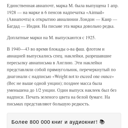
Единственная авиапочт, марка М. была выпущена 1 апр.
1928 — на марке в 6 пенсов надпечатка «Airmail»
(Авиапочта) к открытию авиалинии Лондон — Каир —
Багдад — Индия. На письме эта марка довольно редка.
Доплатные марки на М. выпускаются с 1925.
В 1940—43 во время блокады о-ва фаш. флотом и
авиацией выпускались спец. наклейки, разрешавшие
пересылку авиаписьма в Англию. Эти наклейки
представляли собой прямоугольник, перечеркнутый по
диагонали с надписью «Weight not to exceed one ounce»
(Вес не выше одной унции); позднее масса была
уменьшена до 1/2 унции. Один выпуск наклеек был без
надписи. Печать зеленого цвета на белой бумаге. На
письмах представляют большую редкость.
Более 800 000 книг и аудиокниг! 📚