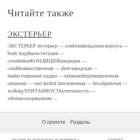
Читайте также
ЭКСТЕРЬЕР
ЭКСТЕРЬЕР экстерьер — conformationдлина корпуса —
body lengthконституция —
constitutionКОНДИЦИЯкондиция —
conditionвыставочная — showзаводская —
studистощенная (худая) — exhaustedперекормленная
(жирная) — over feeded fatплеменная — broodрабочая —
workingУПИТАННОСТЬупитанность —
substanceнормальная —
О проекте
Разделы