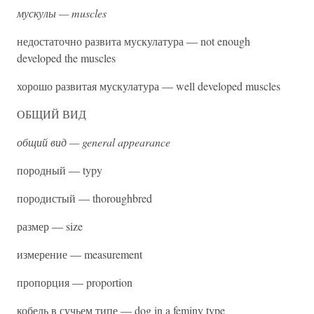
мускулы — muscles
недостаточно развита мускулатура — not enough
developed the muscles
хорошо развитая мускулатура — well developed muscles
ОБЩИЙ ВИД
общий вид — general appearance
породный — typy
породистый — thoroughbred
размер — size
измерение — measurement
пропорция — proportion
кобель в сучьем типе — dog in a feminy type