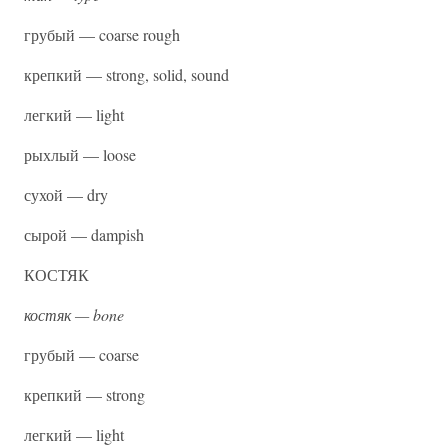
грубый — coarse rough
крепкий — strong, solid, sound
легкий — light
рыхлый — loose
сухой — dry
сырой — dampish
КОСТЯК
костяк — bone
грубый — coarse
крепкий — strong
легкий — light