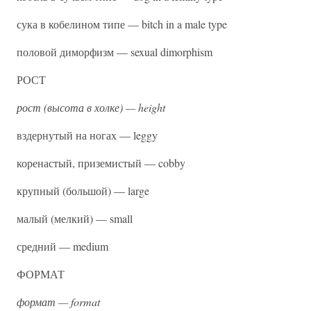
сука в кобелином типе — bitch in a male type
половой диморфизм — sexual dimorphism
РОСТ
рост (высота в холке) — height
вздернутый на ногах — leggy
коренастый, приземистый — cobby
крупный (большой) — large
малый (мелкий) — small
средний — medium
ФОРМАТ
формат — format