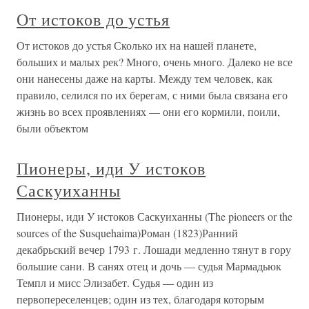
От истоков до устья
От истоков до устья Сколько их на нашей планете,
больших и малых рек? Много, очень много. Далеко не все
они нанесены даже на карты. Между тем человек, как
правило, селился по их берегам, с ними была связана его
жизнь во всех проявлениях — они его кормили, поили,
были объектом
Пионеры, иди У истоков
Саскуиханны
Пионеры, иди У истоков Саскуиханны (The pioneers or the
sources of the Susquehaima)Роман (1823)Ранний
декабрьский вечер 1793 г. Лошади медленно тянут в гору
большие сани. В санях отец и дочь — судья Мармадьюк
Темпл и мисс Элизабет. Судья — один из
первопереселенцев; один из тех, благодаря которым