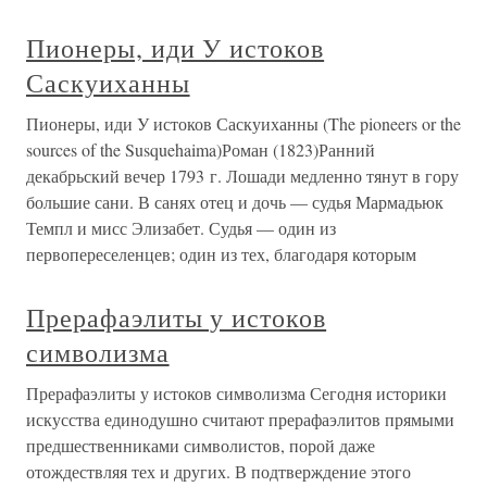
Пионеры, иди У истоков
Саскуиханны
Пионеры, иди У истоков Саскуиханны (The pioneers or the
sources of the Susquehaima)Роман (1823)Ранний
декабрьский вечер 1793 г. Лошади медленно тянут в гору
большие сани. В санях отец и дочь — судья Мармадьюк
Темпл и мисс Элизабет. Судья — один из
первопереселенцев; один из тех, благодаря которым
Прерафаэлиты у истоков
символизма
Прерафаэлиты у истоков символизма Сегодня историки
искусства единодушно считают прерафаэлитов прямыми
предшественниками символистов, порой даже
отождествляя тех и других. В подтверждение этого