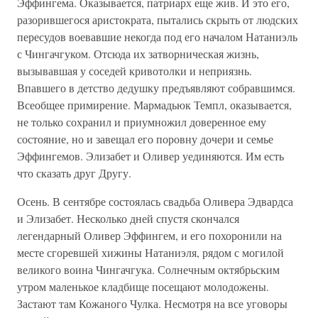
Эффингема. Оказывается, патриарх еще жив. И это его,
разорившегося аристократа, пытались скрыть от людских
пересудов воевавшие некогда под его началом Натаниэль
с Чингачгуком. Отсюда их затворническая жизнь,
вызывавшая у соседей кривотолки и неприязнь.
Впавшего в детство дедушку предъявляют собравшимся.
Всеобщее примирение. Мармадьюк Темпл, оказывается,
не только сохранил и приумножил доверенное ему
состояние, но и завещал его поровну дочери и семье
Эффингемов. Элизабет и Оливер уединяются. Им есть
что сказать друг Другу.
Осень. В сентябре состоялась свадьба Оливера Эдвардса
и Элизабет. Несколько дней спустя скончался
легендарный Оливер Эффингем, и его похоронили на
месте сгоревшей хижины Натаниэля, рядом с могилой
великого воина Чингачгука. Солнечным октябрьским
утром маленькое кладбище посещают молодожены.
Застают там Кожаного Чулка. Несмотря на все уговоры