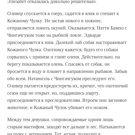
Элизабет отказалась довольно решительно.
Оливер спускается к озеру, садится в ялик и спешит к
Кожаному Чулку. Не застав никого в хижине,
отправляется ловить окуней. Оказывается, Натти Бампо с
Чингачгуком тоже на рыбной ловле. Эдварде
присоединяется к ним. Далекий лай собак настораживает
Кожаного Чулка. Охотнику кажется, будто его собаки
сорвались с привязи и гонят оленя. Действительно, на
берегу показывается олень. Спасаясь от собак, он
бросается в воду и плывет в направлении рыбаков. Забыв
обо всем, Натаниэль с Чингачгуком преследуют его.
Оливер пытается предостеречь их, кричит, что охотничий
сезон еще не открыт, но, поддавшись азарту,
присоединяется к преследователям. Втроем они загоняют
животное, и Кожаный Чулок убивает его ножом.
Между тем девушки, сопровождаемые одним лишь
старым мастифом, заходят все дальше в лес. Натыкаются
на пуму с детенышем. Тот, играя, подходит к