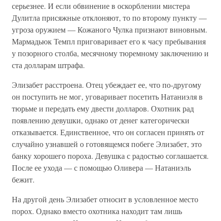
серьезнее. И если обвинение в оскорблении мистера
Дулитла присяжные отклоняют, то по второму пункту —
угроза оружием — Кожаного Чулка признают виновным.
Мармадьюк Темпл приговаривает его к часу пребывания
у позорного столба, месячному тюремному заключению и
ста долларам штрафа.
Элизабет расстроена. Отец убеждает ее, что по-другому
он поступить не мог, уговаривает посетить Натаниэля в
тюрьме и передать ему двести долларов. Охотник рад
появлению девушки, однако от денег категорически
отказывается. Единственное, что он согласен принять от
случайно узнавшей о готовящемся побеге Элизабет, это
банку хорошего пороха. Девушка с радостью соглашается.
После ее ухода — с помощью Оливера — Натаниэль
бежит.
На другой день Элизабет относит в условленное место
порох. Однако вместо охотника находит там лишь