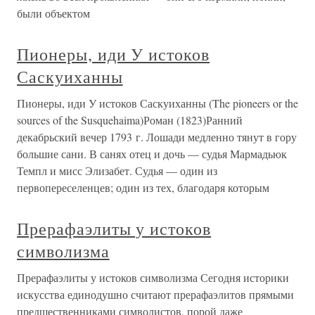
были объектом
Пионеры, иди У истоков
Саскуиханны
Пионеры, иди У истоков Саскуиханны (The pioneers or the
sources of the Susquehaima)Роман (1823)Ранний
декабрьский вечер 1793 г. Лошади медленно тянут в гору
большие сани. В санях отец и дочь — судья Мармадьюк
Темпл и мисс Элизабет. Судья — один из
первопереселенцев; один из тех, благодаря которым
Прерафаэлиты у истоков
символизма
Прерафаэлиты у истоков символизма Сегодня историки
искусства единодушно считают прерафаэлитов прямыми
предшественниками символистов, порой даже