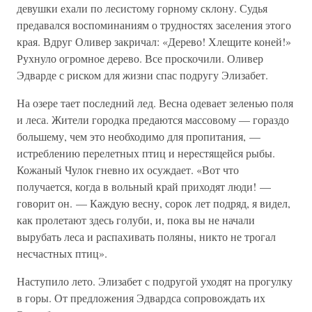
девушки ехали по лесистому горному склону. Судья
предавался воспоминаниям о трудностях заселения этого
края. Вдруг Оливер закричал: «Дерево! Хлещите коней!»
Рухнуло огромное дерево. Все проскочили. Оливер
Эдварде с риском для жизни спас подругу Элизабет.
На озере тает последний лед. Весна одевает зеленью поля
и леса. Жители городка предаются массовому — гораздо
большему, чем это необходимо для пропитания, —
истреблению перелетных птиц и нерестящейся рыбы.
Кожаный Чулок гневно их осуждает. «Вот что
получается, когда в вольный край приходят люди! —
говорит он. — Каждую весну, сорок лет подряд, я видел,
как пролетают здесь голуби, и, пока вы не начали
вырубать леса и распахивать поляны, никто не трогал
несчастных птиц».
Наступило лето. Элизабет с подругой уходят на прогулку
в горы. От предложения Эдвардса сопровождать их