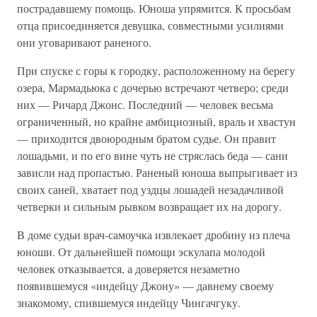
пострадавшему помощь. Юноша упрямится. К просьбам
отца присоединяется девушка, совместными усилиями
они уговаривают раненого.
При спуске с горы к городку, расположенному на берегу
озера, Мармадьюка с дочерью встречают четверо; среди
них — Ричард Джонс. Последний — человек весьма
ограниченный, но крайне амбициозный, враль и хвастун
— приходится двоюродным братом судье. Он правит
лошадьми, и по его вине чуть не стряслась беда — сани
зависли над пропастью. Раненый юноша выпрыгивает из
своих саней, хватает под уздцы лошадей незадачливой
четверки и сильным рывком возвращает их на дорогу.
В доме судьи врач-самоучка извлекает дробину из плеча
юноши. От дальнейшей помощи эскулапа молодой
человек отказывается, а доверяется незаметно
появившемуся «индейцу Джону» — давнему своему
знакомому, спившемуся индейцу Чингачгуку.