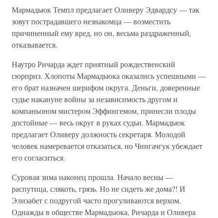
Мармадьюк Темпл предлагает Оливеру Эдвардсу — так
зовут пострадавшего незнакомца — возместить
причиненный ему вред, но он, весьма раздраженный,
отказывается.
Наутро Ричарда ждет приятный рождественский
сюрприз. Хлопоты Мармадьюка оказались успешными —
его брат назначен шерифом округа. Деньги, доверенные
судье накануне войны за независимость другом и
компаньоном мистером Эффингемом, принесли плоды
достойные — весь округ в руках судьи. Мармадьюк
предлагает Оливеру должность секретаря. Молодой
человек намеревается отказаться, но Чингачгук убеждает
его согласиться.
Суровая зима наконец прошла. Начало весны —
распутица, слякоть, грязь. Но не сидеть же дома?! И
Элизабет с подругой часто прогуливаются верхом.
Однажды в обществе Мармадьюка, Ричарда и Оливера