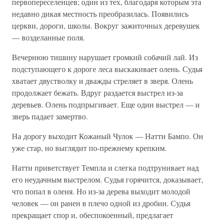
первопереселенцев; один из тех, благодаря которым эта
недавно дикая местность преобразилась. Появились
церкви, дороги, школы. Вокруг зажиточных деревушек
— возделанные поля.
Вечернюю тишину нарушает громкий собачий лай. Из
подступающего к дороге леса выскакивает олень. Судья
хватает двустволку и дважды стреляет в зверя. Олень
продолжает бежать. Вдруг раздается выстрел из-за
деревьев. Олень подпрыгивает. Еще один выстрел — и
зверь падает замертво.
На дорогу выходит Кожаный Чулок — Натти Бампо. Он
уже стар, но выглядит по-прежнему крепким.
Натти приветствует Темпла и слегка подтрунивает над
его неудачным выстрелом. Судья горячится, доказывает,
что попал в оленя. Но из-за дерева выходит молодой
человек — он ранен в плечо одной из дробин. Судья
прекращает спор и, обеспокоенный, предлагает