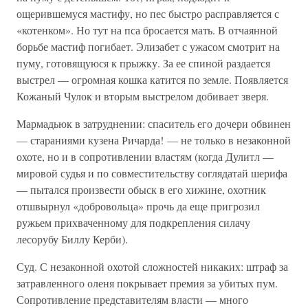
ощерившемуся мастифу, но пес быстро расправляется с
«котенком». Но тут на пса бросается мать. В отчаянной
борьбе мастиф погибает. Элизабет с ужасом смотрит на
пуму, готовящуюся к прыжку. За ее спиной раздается
выстрел — огромная кошка катится по земле. Появляется
Кожаный Чулок и вторым выстрелом добивает зверя.
Мармадьюк в затруднении: спаситель его дочери обвинен
— стараниями кузена Ричарда! — не только в незаконной
охоте, но и в сопротивлении властям (когда Дулитл —
мировой судья и по совместительству соглядатай шерифа
— пытался произвести обыск в его хижине, охотник
отшвырнул «добровольца» прочь да еще пригрозил
ружьем прихваченному для подкрепления силачу
лесорубу Биллу Керби).
Суд. С незаконной охотой сложностей никаких: штраф за
затравленного оленя покрывает премия за убитых пум.
Сопротивление представителям власти — много