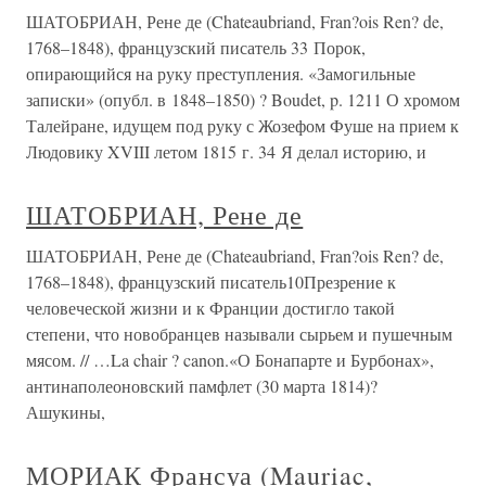
ШАТОБРИАН, Рене де (Chateaubriand, Fran?ois Ren? de,
1768–1848), французский писатель 33 Порок,
опирающийся на руку преступления. «Замогильные
записки» (опубл. в 1848–1850) ? Boudet, p. 1211 О хромом
Талейране, идущем под руку с Жозефом Фуше на прием к
Людовику XVIII летом 1815 г. 34 Я делал историю, и
ШАТОБРИАН, Рене де
ШАТОБРИАН, Рене де (Chateaubriand, Fran?ois Ren? de,
1768–1848), французский писатель10Презрение к
человеческой жизни и к Франции достигло такой
степени, что новобранцев называли сырьем и пушечным
мясом. // …La chair ? canon.«О Бонапарте и Бурбонах»,
антинаполеоновский памфлет (30 марта 1814)?
Ашукины,
МОРИАК Франсуа (Mauriac,