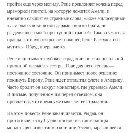
пройти еще через могилу. Рене преклоняет колена перед
мраморной плитой, на которую ложится Амели, и
внезапно слышит ее странные слова: «Боже милосердный
<…> благослови всеми дарами твоими брата, не
разделявшего моей преступной страсти!» Такова ужасная
правда, которую открывает наконец Рене. Рассудок его
мутится. Обряд прерывается.
Рене испытывает глубокое страдание: он стал невольной
причиной несчастья сестры. Горе для него теперь —
постоянное состояние. Он принимает новое решение:
покинуть Европу. Рене ждет отплытия флота в Америку.
Часто бродит он вокруг монастыря, где укрылась Амели.
В письме, полученном им перед отъездом, она
признается, что время уже смягчает ее страдания.
На этом повесть Рене заканчивается. Рыдая, он
протягивает отцу Суэлю письмо настоятельницы
монастыря с известием о кончине Амели, заразившейся