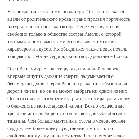
Его рождение стоило жизни матери. Он воспитывался
вдали от родительского крова и рано проявил горячность
натуры и неровность характера. Рене чувствует себя
свободно только в обществе сестры Амели, с которой
тесными и нежными узами его связывает сходство
характеров и вкусов. Их объединяет также некая печаль,
таящаяся в глубине сердца, свойство, дарованное Богом.
Отец Рене умирает на его руках, и молодой человек,
впервые ощутив дыхание смерти, задумывается о
бессмертии души. Перед Рене открываются обманчивые
дороги жизни, но он не может выбрать ни одной из них.
Он испытывает искушение укрыться от мира, размышляя
о блаженстве монастырской жизни. Вечно охваченные
тревогой жители Европы воздвигают для себя обители
тишины. Чем больше смятения и суеты в человеческом
сердце, тем более влекут уединение и мир. Но по
свойственному ему непостоянству, Рене изменяет свое