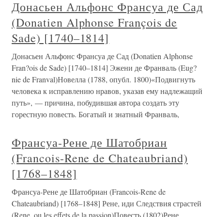
Донасьен Альфонс Франсуа де Сад
(Donatien Alphonse François de
Sade) [1740–1814]
Донасьен Альфонс Франсуа де Сад (Donatien Alphonse
Fran?ois de Sade) [1740–1814] Эжени де Франваль (Eug?
nie de Franval)Новелла (1788, опубл. 1800)«Подвигнуть
человека к исправлению нравов, указав ему надлежащий
путь», — причина, побудившая автора создать эту
горестную повесть. Богатый и знатный Франваль,
Франсуа-Рене де Шатобриан
(Francois-Rene de Chateaubriand)
[1768–1848]
Франсуа-Рене де Шатобриан (Francois-Rene de
Chateaubriand) [1768–1848] Рене, иди Следствия страстей
(Rene, ou les effets de la passion)Повесть (1802)Рене,