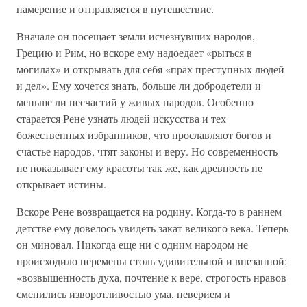
намерение и отправляется в путешествие.
Вначале он посещает земли исчезнувших народов,
Грецию и Рим, но вскоре ему надоедает «рыться в
могилах» и открывать для себя «прах преступных людей
и дел». Ему хочется знать, больше ли добродетели и
меньше ли несчастий у живых народов. Особенно
старается Рене узнать людей искусства и тех
божественных избранников, что прославляют богов и
счастье народов, чтят законы и веру. Но современность
не показывает ему красоты так же, как древность не
открывает истины.
Вскоре Рене возвращается на родину. Когда-то в раннем
детстве ему довелось увидеть закат великого века. Теперь
он миновал. Никогда еще ни с одним народом не
происходило перемены столь удивительной и внезапной:
«возвышенность духа, почтение к вере, строгость нравов
сменились изворотливостью ума, неверием и