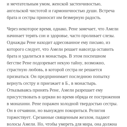
и мечтательным умом, женской застенчивостью,
ангельской чистотой и гармоничностью души. Встреча
брата и сестры приносит им безмерную радость.
Через некоторое время, однако, Рене замечает, что Амели
начинает терять сон и здоровье, часто проливает слезы.
Однажды Рене находит адресованное ему письмо, из
которого следует, что Амели решает навсегда оставить
брата и удалиться в монастырь. В этом поспешном
бегстве Рене подозревает некую тайну, возможно,
страстную любовь, в которой сестра не решается
признаться. Он предпринимает последнюю попытку
вернуть сестру и приезжает в Б., в монастырь.
Отказываясь принять Рене, Амели разрешает ему
присутствовать в церкви во время обряда ее пострижения
в монахини. Рене поражен холодной твердостью сестры.
Он в отчаянии, но вынужден покориться. Религия
торжествует. Срезанные священным жезлом, падают
волосы Амели. Но, чтобы умереть для мира, она должна