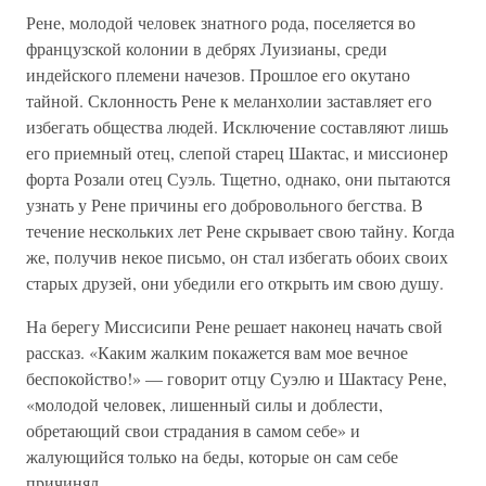
Рене, молодой человек знатного рода, поселяется во
французской колонии в дебрях Луизианы, среди
индейского племени начезов. Прошлое его окутано
тайной. Склонность Рене к меланхолии заставляет его
избегать общества людей. Исключение составляют лишь
его приемный отец, слепой старец Шактас, и миссионер
форта Розали отец Суэль. Тщетно, однако, они пытаются
узнать у Рене причины его добровольного бегства. В
течение нескольких лет Рене скрывает свою тайну. Когда
же, получив некое письмо, он стал избегать обоих своих
старых друзей, они убедили его открыть им свою душу.
На берегу Миссисипи Рене решает наконец начать свой
рассказ. «Каким жалким покажется вам мое вечное
беспокойство!» — говорит отцу Суэлю и Шактасу Рене,
«молодой человек, лишенный силы и доблести,
обретающий свои страдания в самом себе» и
жалующийся только на беды, которые он сам себе
причинял.