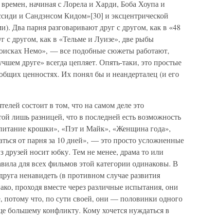
времен, начиная с Лорела и Харди, Боба Хоупа и
ссиди и Сандэнсом Кидом»[30] и эксцентрической
). Два парня разговаривают друг с другом, как в «48
г с другом, как в «Тельме и Луизе», две рыбы
 поисках Немо», — все подобные сюжеты работают,
учшем друге» всегда цепляет. Опять-таки, это простые
общих ценностях. Их понял бы и неандерталец (и его
елей состоит в том, что на самом деле это
той лишь разницей, что в последней есть возможность
спитание крошки», «Пэт и Майк», «Женщина года»,
ться от парня за 10 дней», — это просто усложненные
з друзей носит юбку. Тем не менее, драма то или
правила для всех фильмов этой категории одинаковы. В
друга ненавидеть (в противном случае развития
ако, проходя вместе через различные испытания, они
, потому что, по сути своей, они — половинки одного
ще большему конфликту. Кому хочется нуждаться в