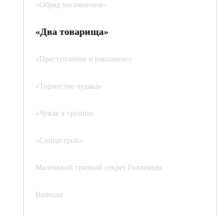
«Обряд посвящения»
«Два товарища»
«Преступление и наказание»
«Торжество чудака»
«Чувак в группе»
«Супергерой»
Маленький грязный секрет Голливуда
Выводы