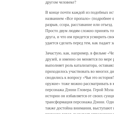
другом человеке?
В конце почти каждой из подобных и
названием «Все пропало» (подробнее о
разрыв, ссора, расставание или отъезд
Просто двум людям сложно принять тот 
друга, и что им придется усмирить сво
удается сделать перед тем, как падает з
Зачастую, как, например, в фильме «Ч
друзей, и именно он меняется по мере 
выполняет роль катализатора, оставая
приходилось участвовать во многих ди
сводились к вопросу «Чья это истори
оружие» тоже можно рассматривать в 
персонажа Дэнни Гловера. Герой Мэла 
истории он избавляется от своих суиц
трансформация персонажа Дэнни. Одно
также достойна внимания, выступают и
главного героя, вызывает определенны