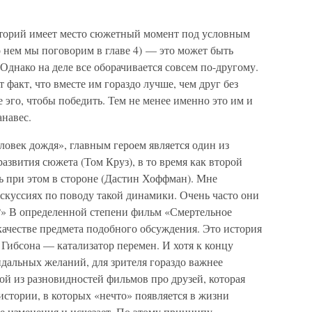
сторий имеет место сюжетный момент под условным
 нем мы поговорим в главе 4) — это может быть
. Однако на деле все оборачивается совсем по-другому.
факт, что вместе им гораздо лучше, чем друг без
е эго, чтобы победить. Тем не менее именно это им и
анавес.
еловек дождя», главным героем является один из
развития сюжета (Том Круз), в то время как второй
сь при этом в стороне (Дастин Хоффман). Мне
скуссиях по поводу такой динамики. Очень часто они
я?» В определенной степени фильм «Смертельное
качестве предмета подобного обсуждения. Это история
Гибсона — катализатор перемен. И хотя к концу
идальных желаний, для зрителя гораздо важнее
й из разновидностей фильмов про друзей, которая
стории, в которых «нечто» появляется в жизни
е изменения и исчезает. По этому принципу