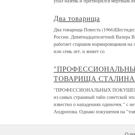
упал наземь и притворился мёртвым.Ме
Два товарища
Два товарища Повесть (1966)Шестиде
России. Девятнадцатилетний Валера 
работает старшим нормировщиком на з
или семь лет, и живет со
"ПРОФЕССИОНАЛЬН
ТОВАРИЩА СТАЛИНА 
"ПРОФЕССИОНАЛЬНЫХ ПОКУШЕНИ
из самых страшный тайн советской эпо
известно о нападениях одиночек " с н
Андропова. Однако покушения на "то
О пр