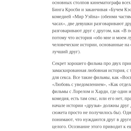
основных столпов кинематографа всех 
Бинга Кросби и заканчивая «Бучем Кэ
комедией «Мир Уэйна» (обеими частями
часах», две девушки разговаривают дру
разговаривают друг с другом, как «В
потому что история «обо мне и моем л
человеческие истории, основанные на 
лучший друг).
Секрет хорошего фильма про двух прият
замаскированная любовная история, с 
для секса. Все такие фильмы, как «Во
«Любовь с уведомлением», «Как отдела
фильмы с Лорелом и Харди, где один и
комедия, есть там секс, или его нет, 
начале истории «друзья» должны друг 
сюжета просто не получилось бы). Одн
понимают, что нуждаются друг в друге
целого. Осознание этого приводит к е