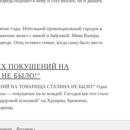
дведь подошёл к нему и стал нюхать: он и дышать
сятые годы. Небольшой провинциальный городок в
Важенин живет с мамой и бабушкой. Мама Валеры
аводе. Отец оставил семью, когда сыну было шесть
ЫХ ПОКУШЕНИЙ НА
НЕ БЫЛО!"
Й НА ТОВАРИЩА СТАЛИНА НЕ БЫЛО!" Одна
хи — покушение на ее вождей. Сегодня кое-что стало
ездоровой психикой" на Хрущева, Брежнева,
варища
оекте
Разделы