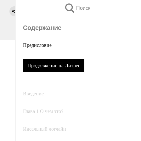
Поиск
Содержание
Предисловие
Продолжение на Литрес
Введение
Глава 1 О чем это?
Идеальный логлайн