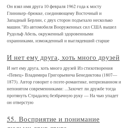
Он взял имя друга 10 февраля 1962 года к мосту
Глиникер–брюкке, соединяющему Восточный и
Западный Берлин, с двух сторон подъехало несколько
машин."Из автомобиля Вооруженных сил США вышел
Рудольф Абель, окруженный здоровенными
охранниками, изможденный и выглядевший старше
И нет ему друга, хоть много друзей
И нет ему друга, хоть много друзей Из стихотворения
«Певец» Владимира Григорьевича Бенедиктова (1807—
1873). Автор говорит о поэте-романтике, непризнанном и
непонятом современниками: ...Захочет ли дружбе тогда
протянуть Страдалец безбрачную руку — На чью упадет
он отверстую
55. Восприятие и понимание