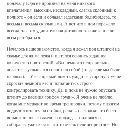
поначалу Юра не произвел на меня никакого
впечатления: высокий, нескладный, слегка склонный к
полноте – он если и обладал задатками бодибилдера, то
весьма и весьма скромными. А вот что в нем поражало
всегда, так это удивительная дотошность и желание во
всем разобраться.
Началось наше знакомство, когда я лежал под штангой на
скамье для жима лежа и пытался осилить заданное
количество повторений. «Вы немного неправильно
делаете, – услышал я голос над собой (тогда еще мы были
на «вы»). – У вас правый локоть уходит в сторону. Лучше
сбросьте немного вес и попытайтесь строго
контролировать технику. Да, и пока не нужно опускать
штангу до касания грифом груди». Я очень не люблю,
когда мне мешают во время тренировки, потому с лязгом
водрузил штангу на стойки, резко – насколько это было
возможно после тяжелого подхода – поднялся и
собирался уже сказать что-то очень нелицеприятное. Но