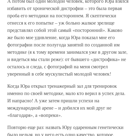
А потом был один молодой человек, которого Юра взялся
избавить от хронической дистрофии – это была первая
проба его методики на постороннем. Я скептически
отнесся к его попытке – уж больно жалкое зрелище
представлял собой этой самый «посторонний». Каково
же было мое удивление, когда Юра показал мне его
фотографии после полугода занятий по созданной им
методике (я к тому времени занимался уже в другом зале,
и видеться мы стали реже): от бывшего «дистрофика» не
осталось и следа, с фотографий на меня смотрел
уверенный в себе мускулистый молодой человек!
Когда Юра открыл тренажерный зал для тренировок
именно по своей методике, мало кто верил в успех дела.
И напрасно! А уже затем пришли успехи на
международной арене – и добился их мой друг не
«благодаря», а «вопреки».
Повторю еще раз: назвать Юру одаренным генетически
было нельзя, но у него есть одно качество, которое,