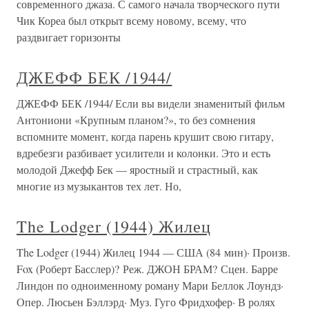
современного джаза. С самого начала творческого пути
Чик Кореа был открыт всему новому, всему, что
раздвигает горизонты
ДЖЕФФ БЕК /1944/
ДЖЕФФ БЕК /1944/ Если вы видели знаменитый фильм
Антониони «Крупным планом?», то без сомнения
вспомните момент, когда парень крушит свою гитару,
вдребезги разбивает усилители и колонки. Это и есть
молодой Джефф Бек — яростный и страстный, как
многие из музыкантов тех лет. Но,
The Lodger (1944) Жилец
The Lodger (1944) Жилец 1944 — США (84 мин)· Произв.
Fox (Роберт Басслер)? Реж. ДЖОН БРАМ? Сцен. Барре
Линдон по одноименному роману Мари Беллок Лоундз·
Опер. Люсьен Бэллэрд· Муз. Гуго Фридхофер· В ролях