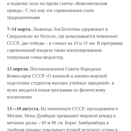
и водному поло на призы газеты «Комсомольская
правда». С тех пор эти соревнования стали
традиционными.
7–14 марта.
Лыжница Зоя Болотова одерживает в
Свердловске на Уктусах, где разыгрывается чемпионат
СССР, две победы – в гонках на 10 и 15 км. В программу
соревнований входила также военизированная
патрульная гонка медсестер.
13 апреля.
Постановлением Совета Народных
Комиссаров СССР «О военной и военно-морской
подготовке студентов высших учебных заведений» в
вузах вводится новая программа по физическому
воспитанию.
13—18 августа.
На чемпионате СССР, проходившем в
Москве, Нина Думбадзе превышает мировой рекорд в
метании диска – 49 м 88 см. Борис Замбримборц в
тройном прыжке показывает второй результат сезона в