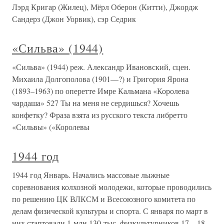
Лэрд Кригар (Жилец), Мёрл Оберон (Китти), Джордж
Сандерз (Джон Уорвик), сэр Седрик
«Сильва» (1944)
«Сильва» (1944) реж. Александр Ивановский, сцен.
Михаила Долгополова (1901—?) и Григория Ярона
(1893–1963) по оперетте Имре Кальмана «Королева
чардаша» 527 Ты на меня не сердишься? Хочешь
конфетку? Фраза взята из русского текста либретто
«Сильвы» («Королевы
1944 год
1944 год Январь. Начались массовые лыжные
соревнования колхозной молодежи, которые проводились
по решению ЦК ВЛКСМ и Всесоюзного комитета по
делам физической культуры и спорта. С января по март в
них стартовали 1 млн 130 тыс. физкультурников.17—18