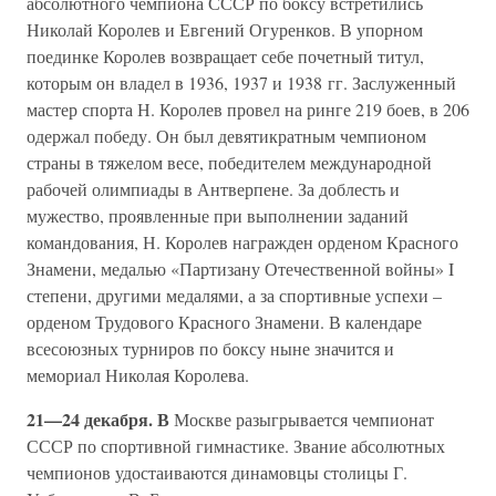
абсолютного чемпиона СССР по боксу встретились
Николай Королев и Евгений Огуренков. В упорном
поединке Королев возвращает себе почетный титул,
которым он владел в 1936, 1937 и 1938 гг. Заслуженный
мастер спорта Н. Королев провел на ринге 219 боев, в 206
одержал победу. Он был девятикратным чемпионом
страны в тяжелом весе, победителем международной
рабочей олимпиады в Антверпене. За доблесть и
мужество, проявленные при выполнении заданий
командования, Н. Королев награжден орденом Красного
Знамени, медалью «Партизану Отечественной войны» I
степени, другими медалями, а за спортивные успехи –
орденом Трудового Красного Знамени. В календаре
всесоюзных турниров по боксу ныне значится и
мемориал Николая Королева.
21—24 декабря. В
Москве разыгрывается чемпионат
СССР по спортивной гимнастике. Звание абсолютных
чемпионов удостаиваются динамовцы столицы Г.