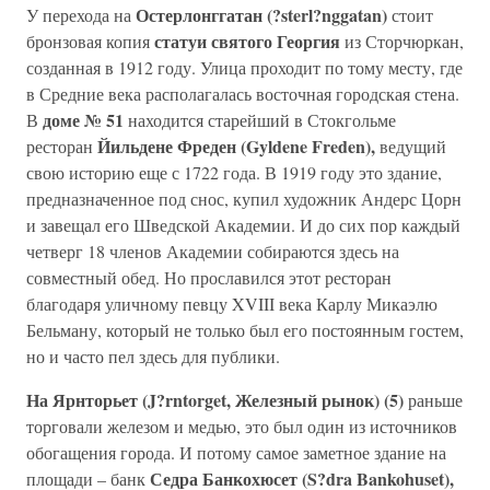
Остерлонггатан (?sterl?nggatan)
У перехода на
стоит
статуи святого Георгия
бронзовая копия
из Сторчюркан,
созданная в 1912 году. Улица проходит по тому месту, где
в Средние века располагалась восточная городская стена.
доме № 51
В
находится старейший в Стокгольме
Йильдене Фреден (Gyldene Freden),
ресторан
ведущий
свою историю еще с 1722 года. В 1919 году это здание,
предназначенное под снос, купил художник Андерс Цорн
и завещал его Шведской Академии. И до сих пор каждый
четверг 18 членов Академии собираются здесь на
совместный обед. Но прославился этот ресторан
благодаря уличному певцу XVIII века Карлу Микаэлю
Бельману, который не только был его постоянным гостем,
но и часто пел здесь для публики.
На Ярнторьет (J?rntorget, Железный рынок) (5)
раньше
торговали железом и медью, это был один из источников
обогащения города. И потому самое заметное здание на
Седра Банкохюсет (S?dra Bankohuset),
площади – банк