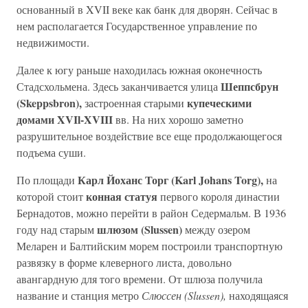
основанный в XVII веке как банк для дворян. Сейчас в
нем располагается Государственное управление по
недвижимости.
Далее к югу раньше находилась южная оконечность
Шеппсбрун
Стадсхольмена. Здесь заканчивается улица
(Skeppsbron),
купеческими
застроенная старыми
домами XVIl-XVIII
вв. На них хорошо заметно
разрушительное воздействие все еще продолжающегося
подъема суши.
Карл Йоханс Торг (Karl Johans Torg),
По площади
на
конная статуя
которой стоит
первого короля династии
Бернадотов, можно перейти в район Седермальм. В 1936
шлюзом (Slussen)
году над старым
между озером
Меларен и Балтийским морем построили транспортную
развязку в форме клеверного листа, довольно
авангардную для того времени. От шлюза получила
название и станция метро
Слюссен (Slussen),
находящаяся