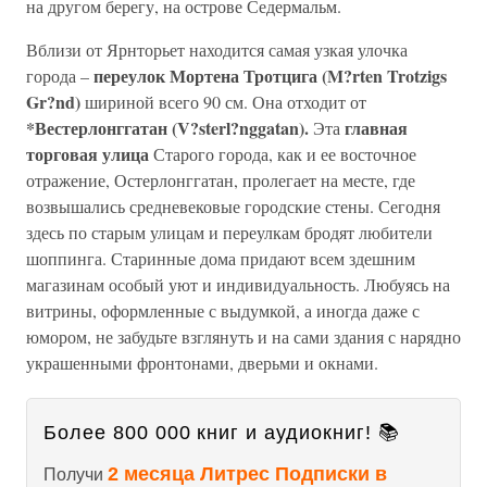
на другом берегу, на острове Седермальм.
Вблизи от Ярнторьет находится самая узкая улочка
переулок Мортена Тротцига (M?rten Trotzigs
города –
Gr?nd)
шириной всего 90 см. Она отходит от
*Вестерлонггатан (V?sterl?nggatan).
главная
Эта
торговая улица
Старого города, как и ее восточное
отражение, Остерлонггатан, пролегает на месте, где
возвышались средневековые городские стены. Сегодня
здесь по старым улицам и переулкам бродят любители
шоппинга. Старинные дома придают всем здешним
магазинам особый уют и индивидуальность. Любуясь на
витрины, оформленные с выдумкой, а иногда даже с
юмором, не забудьте взглянуть и на сами здания с нарядно
украшенными фронтонами, дверьми и окнами.
Более 800 000 книг и аудиокниг! 📚
2 месяца Литрес Подписки в
Получи