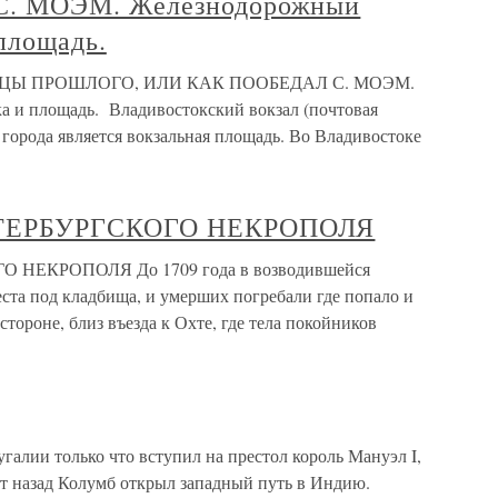
. МОЭМ. Железнодорожный
площадь.
ЦЫ ПРОШЛОГО, ИЛИ КАК ПООБЕДАЛ С. МОЭМ.
а и площадь. Владивостокский вокзал (почтовая
города является вокзальная площадь. Во Владивостоке
ТЕРБУРГСКОГО НЕКРОПОЛЯ
НЕКРОПОЛЯ До 1709 года в возводившейся
ста под кладбища, и умерших погребали где попало и
тороне, близ въезда к Охте, где тела покойников
угалии только что вступил на престол король Мануэл I,
т назад Колумб открыл западный путь в Индию.