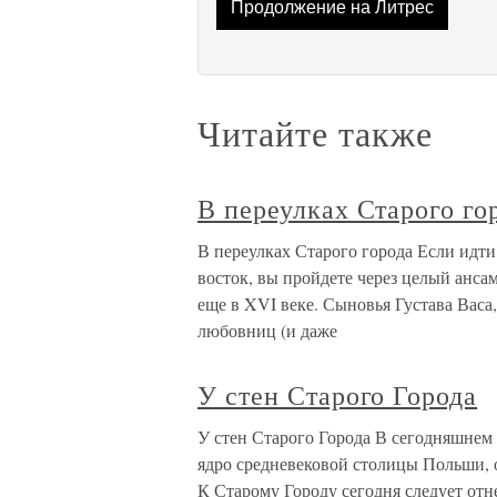
Продолжение на Литрес
Читайте также
В переулках Старого го
В переулках Старого города Если идти
восток, вы пройдете через целый анса
еще в XVI веке. Сыновья Густава Васа
любовниц (и даже
У стен Старого Города
У стен Старого Города В сегодняшнем
ядро средневековой столицы Польши, 
К Старому Городу сегодня следует отн