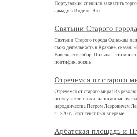
Португальцы спешили захватить торгов
армаду в Индию. Это
Святыни Старого город
Святыни Старого города Однажды папа
свою деятельность в Кракове, сказал: 
Вавель, его собор. Польша – это много
понтифик, жизнь
Отречемся от старого м
Отречемся от старого мира! Из револю
основу легли стихи, написанные русс
народничества Петром Лавровичем Ла
с 1870 г. Этот текст был впервые
Арбатская площадь и П