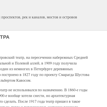
проспектов, рек и каналов, мостов и островов
ТРА
тровский театр, на пересечении набережных Средней
льной и Полевой аллей, в 1909 году получила
– один из немногих в Петербурге деревянных
 построено в 1827 году по проекту Смарагда Шустова
Альбертом Кавосом.
еатр не использовался по назначению. В 1860-е годы
900-е вообще хотели снести, но архитектурная
о сделать. После 1917 года театр пришел в такое
Старым, тогда и переменилось название площади.