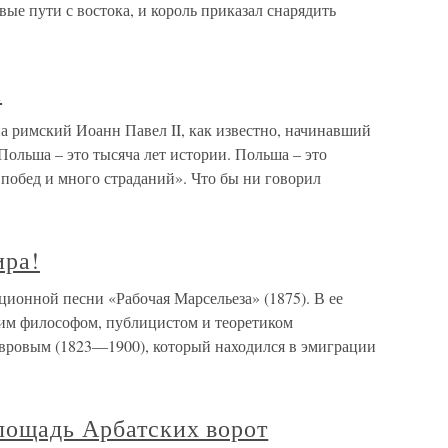
ые пути с востока, и король приказал снарядить
а
 римский Иоанн Павел II, как известно, начинавший
«Польша – это тысяча лет истории. Польша – это
 побед и много страданий». Что бы ни говорил
ира!
ционной песни «Рабочая Марсельеза» (1875). В ее
ким философом, публицистом и теоретиком
вровым (1823—1900), который находился в эмиграции
лощадь Арбатских ворот