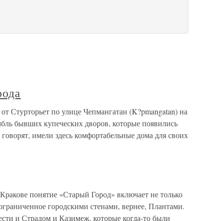
рода
 от Стурторьет по улице Чепмангатан (K?pmangatan) на
мбль бывших купеческих дворов, которые появились
, говорят, имели здесь комфортабельные дома для своих
 Кракове понятие «Старый Город» включает не только
ограниченное городскими стенами, вернее, Плантами.
ести и Страдом и Казимеж, которые когда-то были