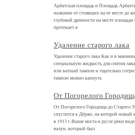
Арбатская площадь и Площадь Арбатск
название от стоявших на ее месте до к
глубокой древности на месте площади 
протекает в
Удаление старого лака
Удаление старого лака Как и в маникю
специальную жидкость для снятия лака
или ватный тампон и тщательно сотрит
тампон можно капнуть
От Погорелого Городищ
От Погорелого Городища до Старого Ус
спустится к Дёрже, на которой новый м
в 1913 г.Выше моста в русле реки вид
валун, который был