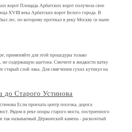
их ворот Площадь Арбатских ворот получила свое
онца XVIII века Арбатских ворот Белого города. В
был лес, по которому протекал в реку Москву (и ныне
ре, применяйте для этой процедуры только
, не содержащую ацетона. Смочите в жидкости ватку
е старый слой лака. Для смягчения сухих кутикул на
а до Старого Устинова
тинова Если проехать центр поселка, дорога
ост. Рядом в реке опоры старого моста, построенного
ен так называемый Дёржинский камень - расколотый