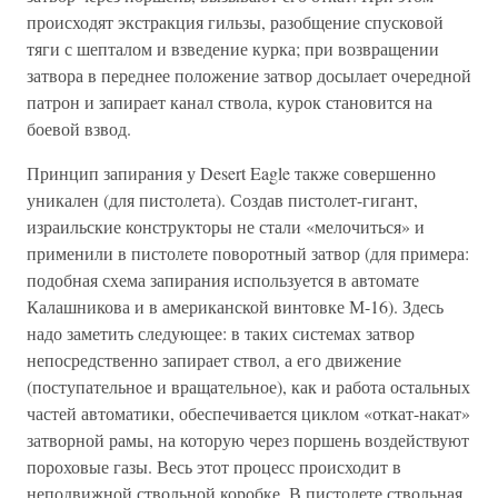
происходят экстракция гильзы, разобщение спусковой
тяги с шепталом и взведение курка; при возвращении
затвора в переднее положение затвор досылает очередной
патрон и запирает канал ствола, курок становится на
боевой взвод.
Принцип запирания у Desert Eagle также совершенно
уникален (для пистолета). Создав пистолет-гигант,
израильские конструкторы не стали «мелочиться» и
применили в пистолете поворотный затвор (для примера:
подобная схема запирания используется в автомате
Калашникова и в американской винтовке М-16). Здесь
надо заметить следующее: в таких системах затвор
непосредственно запирает ствол, а его движение
(поступательное и вращательное), как и работа остальных
частей автоматики, обеспечивается циклом «откат-накат»
затворной рамы, на которую через поршень воздействуют
пороховые газы. Весь этот процесс происходит в
неподвижной ствольной коробке. В пистолете ствольная