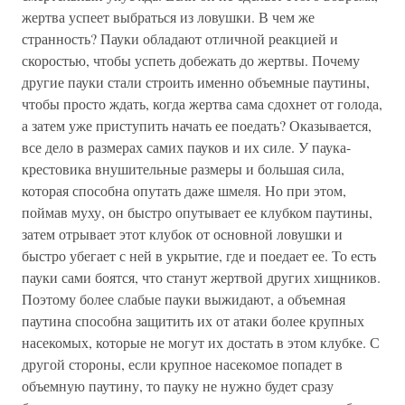
жертва успеет выбраться из ловушки. В чем же
странность? Пауки обладают отличной реакцией и
скоростью, чтобы успеть добежать до жертвы. Почему
другие пауки стали строить именно объемные паутины,
чтобы просто ждать, когда жертва сама сдохнет от голода,
а затем уже приступить начать ее поедать? Оказывается,
все дело в размерах самих пауков и их силе. У паука-
крестовика внушительные размеры и большая сила,
которая способна опутать даже шмеля. Но при этом,
поймав муху, он быстро опутывает ее клубком паутины,
затем отрывает этот клубок от основной ловушки и
быстро убегает с ней в укрытие, где и поедает ее. То есть
пауки сами боятся, что станут жертвой других хищников.
Поэтому более слабые пауки выжидают, а объемная
паутина способна защитить их от атаки более крупных
насекомых, которые не могут их достать в этом клубке. С
другой стороны, если крупное насекомое попадет в
объемную паутину, то пауку не нужно будет сразу