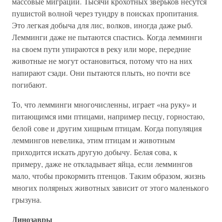
массовые миграции. Тысячи крохотных зверьков несутся
пушистой волной через тундру в поисках пропитания.
Это легкая добыча для лис, волков, иногда даже рыб.
Лемминги даже не пытаются спастись. Когда лемминги
на своем пути упираются в реку или море, передние
животные не могут остановиться, потому что на них
напирают сзади. Они пытаются плыть, но почти все
погибают.
То, что лемминги многочисленны, играет «на руку» и
питающимся ими птицами, например песцу, горностаю,
белой сове и другим хищным птицам. Когда популяция
леммингов невелика, этим птицам и животным
приходится искать другую добычу. Белая сова, к
примеру, даже не откладывает яйца, если леммингов
мало, чтобы прокормить птенцов. Таким образом, жизнь
многих полярных животных зависит от этого маленького
грызуна.
Динозавры