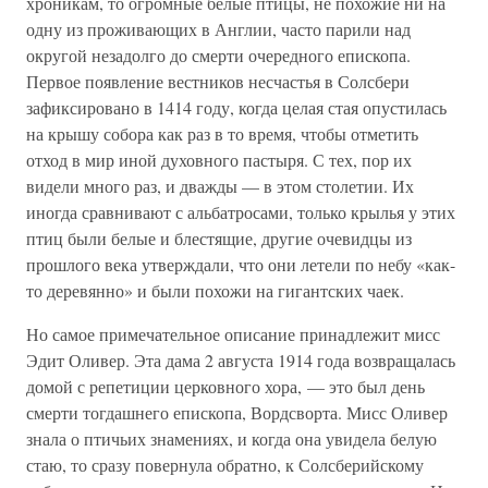
хроникам, то огромные белые птицы, не похожие ни на
одну из проживающих в Англии, часто парили над
округой незадолго до смерти очередного епископа.
Первое появление вестников несчастья в Солсбери
зафиксировано в 1414 году, когда целая стая опустилась
на крышу собора как раз в то время, чтобы отметить
отход в мир иной духовного пастыря. С тех, пор их
видели много раз, и дважды — в этом столетии. Их
иногда сравнивают с альбатросами, только крылья у этих
птиц были белые и блестящие, другие очевидцы из
прошлого века утверждали, что они летели по небу «как-
то деревянно» и были похожи на гигантских чаек.
Но самое примечательное описание принадлежит мисс
Эдит Оливер. Эта дама 2 августа 1914 года возвращалась
домой с репетиции церковного хора, — это был день
смерти тогдашнего епископа, Вордсворта. Мисс Оливер
знала о птичьих знамениях, и когда она увидела белую
стаю, то сразу повернула обратно, к Солсберийскому