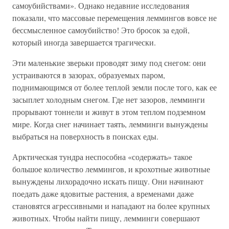
самоубийствами». Однако недавние исследования
показали, что массовые перемещения леммингов вовсе не
бессмысленное самоубийство! Это бросок за едой,
который иногда завершается трагически.
Эти маленькие зверьки проводят зиму под снегом: они
устраиваются в зазорах, образуемых паром,
поднимающимся от более теплой земли после того, как ее
засыплет холодным снегом. Где нет зазоров, лемминги
прорывают тоннели и живут в этом теплом подземном
мире. Когда снег начинает таять, лемминги вынуждены
выбраться на поверхность в поисках еды.
Арктическая тундра неспособна «содержать» такое
большое количество леммингов, и крохотные животные
вынуждены лихорадочно искать пищу. Они начинают
поедать даже ядовитые растения, а временами даже
становятся агрессивными и нападают на более крупных
животных. Чтобы найти пищу, лемминги совершают