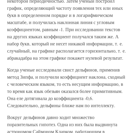
некоторой периодичностью. Затем ученый построил
график, определяющий частоту появления тех или иных
букв в определенном порядке и в логарифмическом
масштабе, и получилась наклонная линия с угловым
коэффициентом, равным -1. При исследовании текстов
на других языках коэффициент получался таким же. А
набор букв, который не несет никакой информации, т. е.
случайный, на графике располагается горизонтально, т. е.
абракадабра на этом графике покажет нулевой результат.
Когда ученые исследовали свист дельфинов, применив
метод Зипфа, и получили коэффициент наклона, сходный
с человеческим языком, то есть несущим информацию, в
то время как язык обезьян оказался более примитивным.
Она еле дотягивала до коэффициента -0,6.
Следовательно, дельфины ближе нам по интеллекту.
Вокруг дельфинов давно ходит множество
поразительных гипотез. Одна из них была выдвинута
астрономом Саймоном Кларком, работающим в