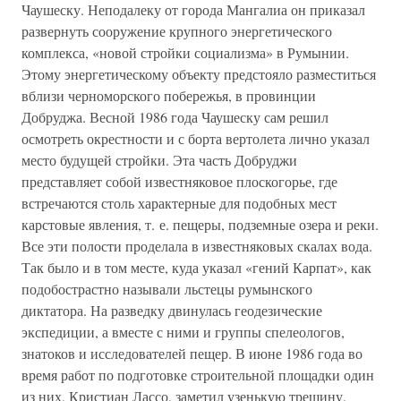
Чаушеску. Неподалеку от города Мангалиа он приказал
развернуть сооружение крупного энергетического
комплекса, «новой стройки социализма» в Румынии.
Этому энергетическому объекту предстояло разместиться
вблизи черноморского побережья, в провинции
Добруджа. Весной 1986 года Чаушеску сам решил
осмотреть окрестности и с борта вертолета лично указал
место будущей стройки. Эта часть Добруджи
представляет собой известняковое плоскогорье, где
встречаются столь характерные для подобных мест
карстовые явления, т. е. пещеры, подземные озера и реки.
Все эти полости проделала в известняковых скалах вода.
Так было и в том месте, куда указал «гений Карпат», как
подобострастно называли льстецы румынского
диктатора. На разведку двинулась геодезические
экспедиции, а вместе с ними и группы спелеологов,
знатоков и исследователей пещер. В июне 1986 года во
время работ по подготовке строительной площадки один
из них, Кристиан Лассо, заметил узенькую трещину,