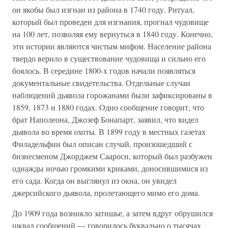
он якобы был изгнан из района в 1740 году. Ритуал,
который был проведен для изгнания, прогнал чудовище
на 100 лет, позволяя ему вернуться в 1840 году. Конечно,
эти истории являются чистым мифом. Население района
твердо верило в существование чудовища и сильно его
боялось. В середине 1800-х годов начали появляться
документальные свидетельства. Отдельные случаи
наблюдений дьявола горожанами были зафиксированы в
1859, 1873 и 1880 годах. Одно сообщение говорит, что
брат Наполеона, Джозеф Бонапарт, заявил, что видел
дьявола во время охоты. В 1899 году в местных газетах
Филадельфии был описан случай, произошедший с
бизнесменом Джорджем Саароси, который был разбужен
однажды ночью громкими криками, доносившимися из
его сада. Когда он выглянул из окна, он увидел
джерсийского дьявола, пролетающего мимо его дома.
До 1909 года возникло затишье, а затем вдруг обрушился
шквал сообщений — говорилось буквально о тысячах