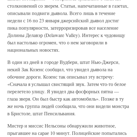
столкновений со зверем. Статьи, напечатанные в газетах,
описывали подвиги дьявола. Всего лишь в течение
недели с 16 по 23 января джерсийский дьявол достиг
пика популярности, затерроризировав все население
Долины Делавэр (Delaware Valley). Интерес к чудовищу
был настолько огромен, что о нем заговорили в
национальных новостях.
В один из дней в городе Вудбери, штат Нью-Джерси,
некий Зак Козенс сообщил, что увидел дьявола на
обочине дороги. Козенс так описывал эту встречу:
«Сначала я услышал свистящий звук. Затем что-то белое
перелетело улицу. Я увидел два фосфорных пятна —
глаза зверя. Он был быстр как автомобиль». Позже в ту
же ночь группа людей сообщила, что они видели монстра
в Бристоле, штат Пенсильвания.
Мистер и миссис Нельсоны обнаружили животное,
прыгавшее на сарае 10 минут. Полицейские попытались