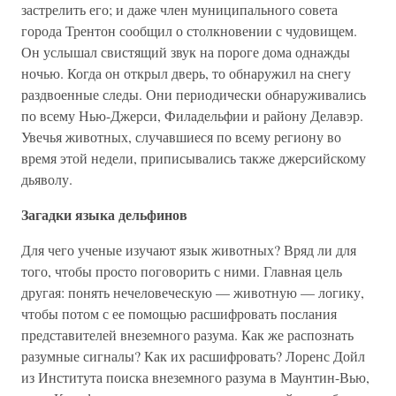
застрелить его; и даже член муниципального совета
города Трентон сообщил о столкновении с чудовищем.
Он услышал свистящий звук на пороге дома однажды
ночью. Когда он открыл дверь, то обнаружил на снегу
раздвоенные следы. Они периодически обнаруживались
по всему Нью-Джерси, Филадельфии и району Делавэр.
Увечья животных, случавшиеся по всему региону во
время этой недели, приписывались также джерсийскому
дьяволу.
Загадки языка дельфинов
Для чего ученые изучают язык животных? Вряд ли для
того, чтобы просто поговорить с ними. Главная цель
другая: понять нечеловеческую — животную — логику,
чтобы потом с ее помощью расшифровать послания
представителей внеземного разума. Как же распознать
разумные сигналы? Как их расшифровать? Лоренс Дойл
из Института поиска внеземного разума в Маунтин-Вью,