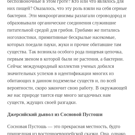
беспозвоночные в этом гроте? Кто или что являлось для
них пищей? Оказалось, что эту роль взяли на себя серные
бактерии. Эти микроорганизмы разлагали сероводород и
образовывали органические соединения служившие
питательной средой для грибов. Грибами же питались
ногохвостики, примитивные бескрылые насекомые,
которых поедали пауки, жуки и прочие обитавшие там
существа. Так возникла особого рода пищевая цепочка,
первым звеном в которой были не растения, а бактерии.
Сейчас международный коллектив ученых добился
значительных успехов в идентификации многих из
обитающих в данном подземелье существ и, по всей
вероятности, скоро закончит свою работу. В окружающей
же нас природе таится еще много загадочных нам
существ, ждущих своей разгадки.
Джерсийский дьявол из Сосновой Пустоши
Сосновая Пустошь — это прекрасная местность, будто
пришедшая из восточноевропейской сказки. Она, однако,