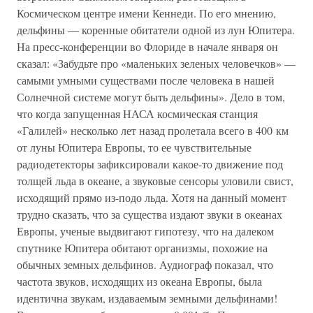
Космическом центре имени Кеннеди. По его мнению,
дельфины — коренные обитатели одной из лун Юпитера.
На пресс-конференции во Флориде в начале января он
сказал: «Забудьте про «маленьких зеленых человечков» —
самыми умными существами после человека в нашей
Солнечной системе могут быть дельфины». Дело в том,
что когда запущенная НАСА космическая станция
«Галилей» несколько лет назад пролетала всего в 400 км
от луны Юпитера Европы, то ее чувствительные
радиодетекторы зафиксировали какое-то движение под
толщей льда в океане, а звуковые сенсоры уловили свист,
исходящий прямо из-подо льда. Хотя на данный момент
трудно сказать, что за существа издают звуки в океанах
Европы, ученые выдвигают гипотезу, что на далеком
спутнике Юпитера обитают организмы, похожие на
обычных земных дельфинов. Аудиограф показал, что
частота звуков, исходящих из океана Европы, была
идентична звукам, издаваемым земными дельфинами!