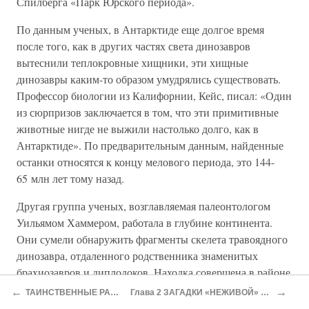
Спилберга «Парк Юрского периода».
По данным ученых, в Антарктиде еще долгое время
после того, как в других частях света динозавров
вытеснили теплокровные хищники, эти хищные
динозавры каким-то образом умудрялись существовать.
Профессор биологии из Калифорнии, Кейс, писал: «Один
из сюрпризов заключается в том, что эти примитивные
животные нигде не выжили настолько долго, как в
Антарктиде». По предварительным данным, найденные
останки относятся к концу мелового периода, это 144-
65 млн лет тому назад.
Другая группа ученых, возглавляемая палеонтологом
Уильямом Хаммером, работала в глубине континента.
Они сумели обнаружить фрагменты скелета травоядного
динозавра, отдаленного родственника знаменитых
брахиозавров и диплодоков. Находка совершена в районе
возвышенности Киркпатрик. Во времена динозавров эта
←
→
ТАИНСТВЕННЫЕ РАСТЕНИЯ
Глава 2 ЗАГАДКИ «НЕЖИВОЙ» ПРИРОДЫ
часть земной поверхности была низиной, по которой