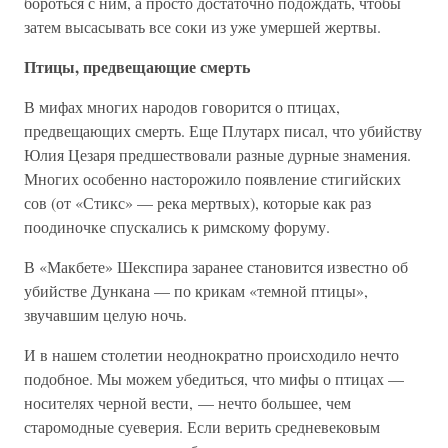
бороться с ним, а просто достаточно подождать, чтобы
затем высасывать все соки из уже умершей жертвы.
Птицы, предвещающие смерть
В мифах многих народов говорится о птицах,
предвещающих смерть. Еще Плутарх писал, что убийству
Юлия Цезаря предшествовали разные дурные знамения.
Многих особенно насторожило появление стигийских
сов (от «Стикс» — река мертвых), которые как раз
поодиночке спускались к римскому форуму.
В «Макбете» Шекспира заранее становится известно об
убийстве Дункана — по крикам «темной птицы»,
звучавшим целую ночь.
И в нашем столетии неоднократно происходило нечто
подобное. Мы можем убедиться, что мифы о птицах —
носителях черной вести, — нечто большее, чем
старомодные суеверия. Если верить средневековым