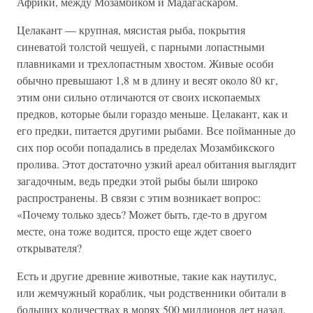
Африки, между Мозамбиком и Мадагаскаром.
Целакант — крупная, мясистая рыба, покрытия
синеватой толстой чешуей, с парными лопастными
плавниками и трехлопастным хвостом. Живые особи
обычно превышают 1,8 м в длину и весят около 80 кг,
этим они сильно отличаются от своих ископаемых
предков, которые были гораздо меньше. Целакант, как и
его предки, питается другими рыбами. Все пойманные до
сих пор особи попадались в пределах Мозамбикского
пролива. Этот достаточно узкий ареал обитания выглядит
загадочным, ведь предки этой рыбы были широко
распространены. В связи с этим возникает вопрос:
«Почему только здесь? Может быть, где-то в другом
месте, она тоже водится, просто еще ждет своего
открывателя?
Есть и другие древние животные, такие как наутилус,
или жемчужный кораблик, чьи родственники обитали в
больших количествах в морях 500 миллионов лет назад.