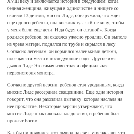
XVIII веку и заключается история в следующем: когда
бедная женщина, живущая в одиночестве и нищете со
своими 12 детьми, миссис Лидс, обнаружила, что ждет
еще одного ребенка, она воскликнула: «Я не хочу, чтобы
у меня были еще дети! И да будет он сатаной». Когда
родился ребенок, он оказался ужасно уродлив. Он выполз
из чрева матери, поднялся по трубе и скрылся в лесу.
Согласно легендам, он кормился маленькими детьми,
посещая эти места в последующие годы. Другое имя
дьявол Лидс Это самая известная и официальная
первоистория монстра.
Согласно другой версии, ребенок стал уродливым, когда
миссис Лидс рассердила священника. Еще одна история
говорит, что она разозлила цыганку, которая наслала на
нее проклятие. Некоторые версии утверждают, что
миссис Лидс практиковала колдовство, и ребенок был
проклят Богом.
Как бы ни появился этот дьявол на свет, утверждали, что