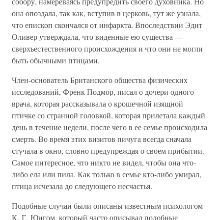
собору, намереваясь предупредить своего духовника. Но
она опоздала, так как, вступив в церковь, тут же узнала,
что епископ скончался от инфаркта. Впоследствии Эдит
Оливер утверждала, что виденные ею существа —
сверхъестественного происхождения и что они не могли
быть обычными птицами.
Член-основатель Британского общества физических
исследований, Френк Подмор, писал о дочери одного
врача, которая рассказывала о крошечной изящной
птичке со странной головкой, которая прилетала каждый
день в течение недели, после чего в ее семье происходила
смерть. Во время этих визитов пичуга всегда сначала
стучала в окно, словно предупреждая о своем прибытии.
Самое интересное, что никто не видел, чтобы она что-
либо ела или пила. Как только в семье кто-либо умирал,
птица исчезала до следующего несчастья.
Подобные случаи были описаны известным психологом
К. Г. Юнгом, который часто описывал подобные