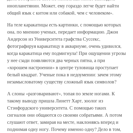
инопланетянин. Может, ему гораздо легче будет найти
общий язык с китом или собакой, чем с человеком».
На теле каракатицы есть картинки, с помощью которых
она, по мнению ученых, передает информацию. Джон
Андерсон из Университета графства Суссекс,
фотографируя каракатицу в аквариуме, очень удивился,
когда каракатица ему подмигнула! При ощущении угрозы
у нее сзади появляются два черных пятна, а при
«хорошем настроении» в центре туловища проступает
белый квадрат. Ученые пока в недоумении: зачем этому
незамысловатому существу сложный язык символов?
А слоны «разговаривают», топая по земле ногами. К
такому выводу пришла Линетт Харт, зоолог из
Стэнфордского университета. С помощью таких
сигналов они общаются со своими собратьями. А потом
слушают ответ, замирая на месте, наклоняясь вперед и
поднимая одну ногу. Почему именно одну? Дело в том,