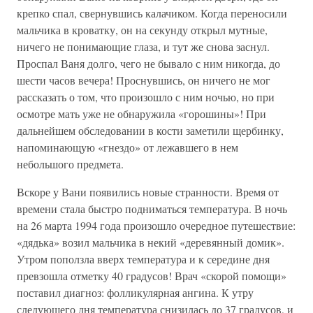
крепко спал, свернувшись калачиком. Когда переносили
мальчика в кроватку, он на секунду открыл мутные,
ничего не понимающие глаза, и тут же снова заснул.
Проспал Ваня долго, чего не бывало с ним никогда, до
шести часов вечера! Проснувшись, он ничего не мог
рассказать о том, что произошло с ним ночью, но при
осмотре мать уже не обнаружила «горошины»! При
дальнейшем обследовании в кости заметили щербинку,
напоминающую «гнездо» от лежавшего в нем
небольшого предмета.
Вскоре у Вани появились новые странности. Время от
времени стала быстро подниматься температура. В ночь
на 26 марта 1994 года произошло очередное путешествие:
«дядька» возил мальчика в некий «деревянный домик».
Утром поползла вверх температура и к середине дня
превзошла отметку 40 градусов! Врач «скорой помощи»
поставил диагноз: фолликулярная ангина. К утру
следующего дня температура снизилась до 37 градусов, и