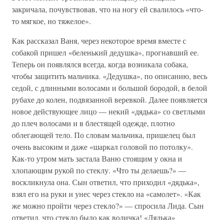
закричала, почувствовав, что на ногу ей свалилось «что-
то мягкое, но тяжелое».
Как рассказал Ваня, через некоторое время вместе с
собакой пришел «беленький дедушка», прогнавший ее.
Теперь он появлялся всегда, когда возникала собака,
чтобы защитить мальчика. «Дедушка», по описанию, весь
седой, с длинными волосами и большой бородой, в белой
рубахе до колен, подвязанной веревкой. Далее появляется
новое действующее лицо — некий «дядька» со светлыми
до плеч волосами и в блестящей одежде, плотно
облегающей тело. По словам мальчика, пришелец был
очень высоким и даже «шаркал головой по потолку».
Как-то утром мать застала Ваню стоящим у окна и
хлопающим рукой по стеклу. «Что ты делаешь?» —
воскликнула она. Сын ответил, что приходил «дядька»,
взял его на руки и унес через стекло на «самолет». «Как
же можно пройти через стекло?» — спросила Лида. Сын
ответил, что стекло было как водичка! «Дядька»