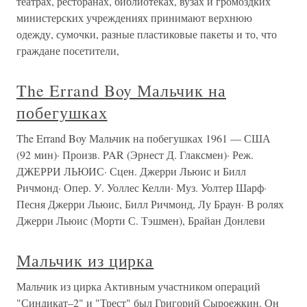
театрах, ресторанах, библиотеках, вузах и громоздких
министерских учреждениях принимают верхнюю
одежду, сумочки, разные пластиковые пакеты и то, что
граждане посетители,
The Errand Boy Мальчик на
побегушках
The Errand Boy Мальчик на побегушках 1961 — США
(92 мин)· Произв. PAR (Эрнест Д. Глаксмен)· Реж.
ДЖЕРРИ ЛЬЮИС· Сцен. Джерри Льюис и Билл
Ричмонд· Опер. У. Уоллес Келли· Муз. Уолтер Шарф·
Песня Джерри Льюис, Билл Ричмонд, Лу Браун· В ролях
Джерри Льюис (Морти С. Тэшмен), Брайан Донлеви
Мальчик из цирка
Мальчик из цирка Активным участником операций
"Синдикат–2" и "Трест" был Григорий Сыроежкин. Он