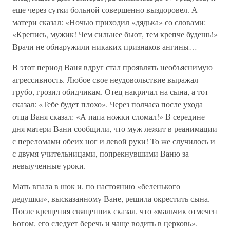
еще через сутки больной совершенно выздоровел. А
матери сказал: «Ночью приходил «дядька» со словами:
«Крепись, мужик! Чем сильнее бьют, тем крепче будешь!»
Врачи не обнаружили никаких признаков ангины…
В этот период Ваня вдруг стал проявлять необъяснимую
агрессивность. Любое свое неудовольствие выражал
грубо, грозил обидчикам. Отец накричал на сына, а тот
сказал: «Тебе будет плохо». Через полчаса после ухода
отца Ваня сказал: «А папа ножки сломал!» В середине
дня матери Вани сообщили, что муж лежит в реанимации
с переломами обеих ног и левой руки! То же случилось и
с двумя учительницами, попрекнувшими Ваню за
невыученные уроки.
Мать впала в шок и, по настоянию «беленького
дедушки», высказанному Ване, решила окрестить сына.
После крещения священник сказал, что «мальчик отмечен
Богом, его следует беречь и чаще водить в церковь».