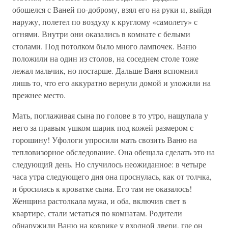
обошелся с Ваней по-доброму, взял его на руки и, выйдя
наружу, полетел по воздуху к круглому «самолету» с
огнями. Внутри они оказались в комнате с белыми
столами. Под потолком было много лампочек. Ваню
положили на один из столов, на соседнем столе тоже
лежал мальчик, но постарше. Дальше Ваня вспомнил
лишь то, что его аккуратно вернули домой и уложили на
прежнее место.
Мать, поглаживая сына по голове в то утро, нащупала у
него за правым ушком шарик под кожей размером с
горошину! Уфологи упросили мать свозить Ваню на
тепловизорное обследование. Она обещала сделать это на
следующий день. Но случилось неожиданное: в четыре
часа утра следующего дня она проснулась, как от толчка,
и бросилась к кроватке сына. Его там не оказалось!
Женщина растолкала мужа, и оба, включив свет в
квартире, стали метаться по комнатам. Родители
обнаружили Ваню на коврике у входной двери, где он