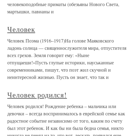
человекоподобные приматы (обезьяны Нового Света,
мартышки, павианы и
Человек
Человек Поэма (1916–1917)На голове Маяковского
ладонь солнца — священнослужителя мира, отпустителя
всех грехов. Земля говорит ему: «Ныне
отпущаеши!»Пусть глупые историки, науськанные
современниками, пишут, что поэт жил скучной и
неинтересной жизнью. Пусть он знает, что так и
Человек родился!
Человек родился! Рождение ребенка – мальчика или
девочки – всегда воспринималось в еврейской семье как
радостное событие независимо от того, каким по счету
был этот ребенок. И как бы ни была бедна семья, никто
никогда не пенял на то, что вот, дескать, появился еще