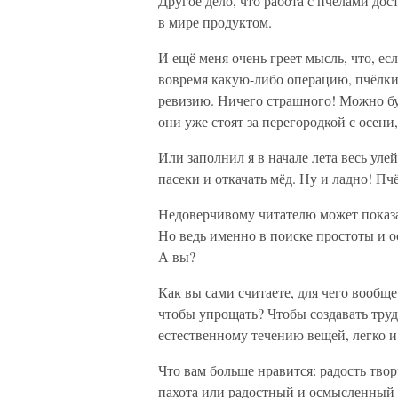
Другое дело, что работа с пчёлами до
в мире продуктом.
И ещё меня очень греет мысль, что, ес
вовремя какую-либо операцию, пчёлк
ревизию. Ничего страшного! Можно буд
они уже стоят за перегородкой с осени,
Или заполнил я в начале лета весь уле
пасеки и откачать мёд. Ну и ладно! Пч
Недоверчивому читателю может показать
Но ведь именно в поиске простоты и 
А вы?
Как вы сами считаете, для чего вообщ
чтобы упрощать? Чтобы создавать труд
естественному течению вещей, легко и
Что вам больше нравится: радость тво
пахота или радостный и осмысленный 