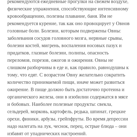
рекомендуются ежедневные прогулки на свежем воздухе,
физические упражнения, способствующие интенсивному
кровообращению, полезны плавание, баня. Им не
рекомендуется курение, так как оно провоцирует у Овнов
головные боли. Болезни, которым подвержены Овны:
заболевания сосудов головного мозга, нервные срывы,
болезни костей, мигрень, воспаления носовых пазух и
придатков, глазные болезни, полипы, опасность
переломов, порезов, ожогов и ожирения. Овны не
слишком разборчивы в еде и, как правило, равнодушны к
тому, что едят. С возрастом Овну желательно сократить
количество принимаемой пищи, иначе может развиться
ожирение. В пище должно быть достаточно протеина и
органического железа, они в изобилии содержатся в мясе
и бобовых. Наиболее полезные продукты: свекла,
сельдерей, морковь, картофель, редька, шпинат, грецкие
орехи, финики, арбузы, грейпфруты. Во время депрессии
надо налегать на лук, чеснок, перец, острые блюда – они
избавят от упаднических настроений.