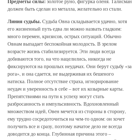
Предметы силы:
золотое руно, фигурка оленя. Талисман
должен быть сделан из металла, желательно из стали.
Линия судьбы.
Судьба Овна складывается удачно, хотя
его жизненный путь едва ли можно назвать гладким:
много перемен, кризисов, острых ситуаций. Обычно
Овнам выпадает беспокойная молодость. В зрелом
возрасте жизнь стабилизируется. Эти люди всегда
добиваются того, на что нацелились, никогда не
фиксируются на прошлых неудачах. Они берут судьбу «за
рога», и она сдается, не выдерживая их бешеного
натиска. Полное отсутствие страха, игнорирование
неудач и уверенность в себе – вот их козырные карты.
Препятствиями на пути к успеху могут стать
разбросанность и импульсивность. Вдохновленный
множеством идей, Овен мечется из стороны в сторону,
ему трудно сосредоточиться на чем-то одном: он хочет
получить все и сразу, поэтому начатое дело не всегда
доводится до конца. Глубинная причина этого –