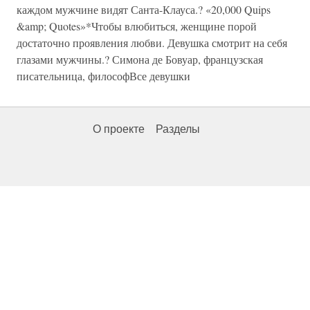
каждом мужчине видят Санта-Клауса.? «20,000 Quips
&amp; Quotes»*Чтобы влюбиться, женщине порой
достаточно проявления любви. Девушка смотрит на себя
глазами мужчины.? Симона де Бовуар, французская
писательница, философВсе девушки
О проекте
Разделы