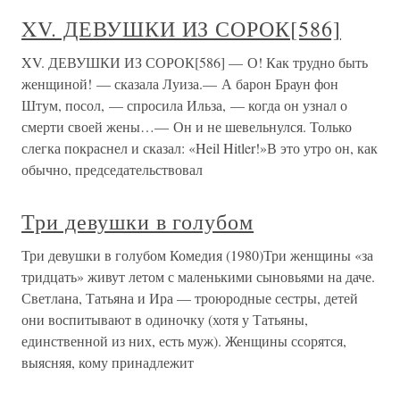
XV. ДЕВУШКИ ИЗ СОРОК[586]
XV. ДЕВУШКИ ИЗ СОРОК[586] — О! Как трудно быть
женщиной! — сказала Луиза.— А барон Браун фон
Штум, посол, — спросила Ильза, — когда он узнал о
смерти своей жены…— Он и не шевельнулся. Только
слегка покраснел и сказал: «Heil Hitler!»В это утро он, как
обычно, председательствовал
Три девушки в голубом
Три девушки в голубом Комедия (1980)Три женщины «за
тридцать» живут летом с маленькими сыновьями на даче.
Светлана, Татьяна и Ира — троюродные сестры, детей
они воспитывают в одиночку (хотя у Татьяны,
единственной из них, есть муж). Женщины ссорятся,
выясняя, кому принадлежит