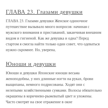
ГЛАВА 23. Глазами девушки
ГЛАВА 23. Глазами девушки Женское одиночное
путешествие вызывало много вопросов: начиная с
мужского внимания и приставаний, заканчивая внешним
видом и гигиеной. Как же девушка и одна? Перед
стартом я смогла найти только один совет, что одеваться
нужно скромнее. Но, уверена,
Юноши и девушки
Юноши и девушки Японские юноши весьма
женоподобны, у них длинные ногти на руках, брови
выщипаны, немного подрисованы. Ходят они с
нелепыми хозяйственными сумками. Волосы обязательно
окрашены в коричнево-рыжеватый цвет и уложены.
Часто смотрят на свое отражение в окне