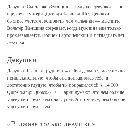
Девушки См. также «Женщины» Будущее девушки — не
в руках ее матери. Джордж Бернард Шоу Девочки
быстрее учатся чувствовать, чем мальчики — мыслить.
Вольтер Женщина созревает, когда мужчина еще только
проклевывается. Войцех Бартошевский В пятнадцать лет
девушка
Девушки
Девушки Главная трудность – найти девушку, достаточно
привлекательную, чтобы она понравилась тебе, и
достаточно глупую, чтобы ты понравился ей. («14,000
Quips &amp; Quotes»)* * *Парни думают, что чем больше
у девушки грудь, тем она глупее. А по-моему, чем больше
у девушки грудь, тем
«В джазе только девушки»