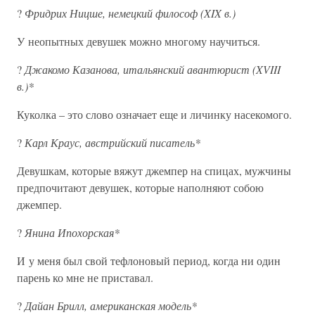
?
Фридрих Ницше, немецкий философ (XIX в.)
У неопытных девушек можно многому научиться.
?
Джакомо Казанова, итальянский авантюрист (XVIII
в.)*
Куколка – это слово означает еще и личинку насекомого.
?
Карл Краус, австрийский писатель*
Девушкам, которые вяжут джемпер на спицах, мужчины
предпочитают девушек, которые наполняют собою
джемпер.
?
Янина Ипохорская*
И у меня был свой тефлоновый период, когда ни один
парень ко мне не приставал.
?
Дайан Брилл, американская модель*