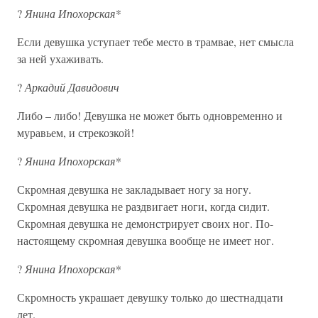
?
Янина Ипохорская*
Если девушка уступает тебе место в трамвае, нет смысла
за ней ухаживать.
?
Аркадий Давидович
Либо – либо! Девушка не может быть одновременно и
муравьем, и стрекозкой!
?
Янина Ипохорская*
Скромная девушка не закладывает ногу за ногу.
Скромная девушка не раздвигает ноги, когда сидит.
Скромная девушка не демонстрирует своих ног. По-
настоящему скромная девушка вообще не имеет ног.
?
Янина Ипохорская*
Скромность украшает девушку только до шестнадцати
лет.