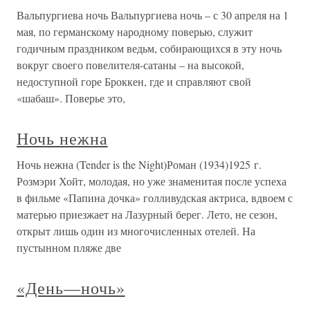
Вальпургиева ночь Вальпургиева ночь – с 30 апреля на 1
мая, по германскому народному поверью, служит
годичным праздником ведьм, собирающихся в эту ночь
вокруг своего повелителя-сатаны – на высокой,
недоступной горе Броккен, где и справляют свой
«шабаш». Поверье это,
Ночь нежна
Ночь нежна (Tender is the Night)Роман (1934)1925 г.
Розмэри Хойт, молодая, но уже знаменитая после успеха
в фильме «Папина дочка» голливудская актриса, вдвоем с
матерью приезжает на Лазурный берег. Лето, не сезон,
открыт лишь один из многочисленных отелей. На
пустынном пляже две
«День—ночь»