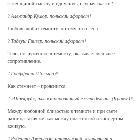
с женщиной тысячу и одну ночь, слушая сказки?
?
Александр Кумор, польский афорист*
Любовь любит темноту, потому что слепа.
?
Тадеуш Гицгер, польский афорист*
Тело, погруженное в темноту, оказывает меньшее
сопротивление.
?
Граффити (Польша)*
Как стемнеет – прояснится.
?
«Пшекруй», иллюстрированный еженедельник (Краков)*
Между любовной близостью в темноте и при свете
разница такая же, как между пластинкой и концертом
вживую.
?
Роберто Джервазо, итальянский журналист и