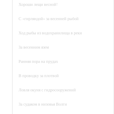
Хороши лещи весной!
С «гирляндой» за весенней рыбой
Ход рыбы из водохранилища в реки
За весенним язем
Ранняя пора на прудах
В проводку за плотвой
Ловля окуня с гидросооружений
За судаком в низовья Волги