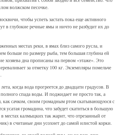
плом волжском песочке.
москвичи, чтобы успеть застать пока еще активного
гут в глубокие речные ямы и ничто не разбудит их до
женных местах реки, в ямах близ самого русла, и
ем больше по размеру рыба, тем большая глубина ей
е хозяева дна прописаны на первом «этаже». Это
переваливает за отметку 100 кг. Экземпляры помельче
.
лета, когда вода прогреется до двадцати градусов. В
полного спада воды. И поджидает не просто так, а
я, как сачком, своим громадным ртом скатывающуюся с
тся усатая громадина, что забудет скатиться в большую
е в местах калмыцких так жарит, что отрезанный от
чик) в считаные дни усохнет до самой илистой корки.
добравшись до своей родной ямы, он на весь день