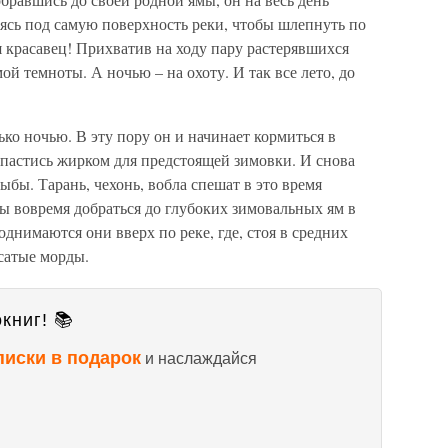
аясь под самую поверхность реки, чтобы шлепнуть по
я красавец! Прихватив на ходу пару растерявшихся
мой темноты. А ночью – на охоту. И так все лето, до
ько ночью. В эту пору он и начинает кормиться в
запастись жирком для предстоящей зимовки. И снова
ыбы. Тарань, чехонь, вобла спешат в это время
ы вовремя добраться до глубоких зимовальных ям в
нимаются они вверх по реке, где, стоя в средних
сатые морды.
книг! 📚
писки в подарок
и наслаждайся