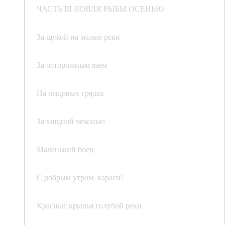
ЧАСТЬ III ЛОВЛЯ РЫБЫ ОСЕНЬЮ
За щукой на малые реки
За осторожным язем
На лещовых грядах
За хищной чехонью
Маленький боец
С добрым утром, караси!
Красные крылья голубой реки