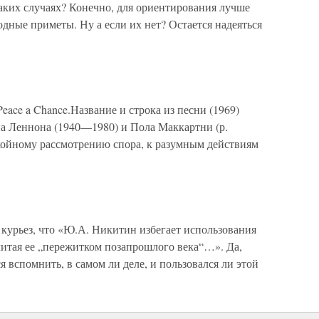
таких случаях? Конечно, для ориентирования лучше
одные приметы. Ну а если их нет? Остается надеяться
eace a Chance.Название и строка из песни (1969)
а Леннона (1940—1980) и Пола Маккартни (р.
окойному рассмотрению спора, к разумным действиям
курьез, что «Ю.А. Никитин избегает использования
считая ее „пережитком позапрошлого века“…». Да,
ся вспомнить, в самом ли деле, и пользовался ли этой