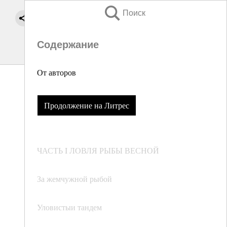
Поиск
Содержание
От авторов
Продолжение на Литрес
ЧАСТЬ I ЛОВЛЯ РЫБЫ ВЕСНОЙ
За жемчужной рыбой
Уловистыи тандем