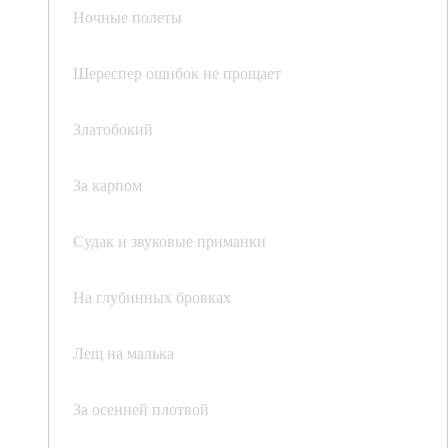
Ночные полеты
Шереспер ошибок не прощает
Златобокий
За карпом
Судак и звуковые приманки
На глубинных бровках
Лещ на малька
За осенней плотвой