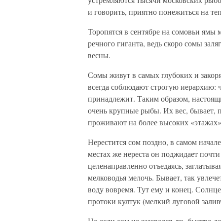
и говорить, приятно понежиться на те
Торопятся в сентябре на сомовьи ямы 
речного гиганта, ведь скоро сомы заля
весны.
Сомы живут в самых глубоких и закоря
всегда соблюдают строгую иерархию: ч
принадлежит. Таким образом, настоящи
очень крупные рыбы. Их вес, бывает, 
проживают на более высоких «этажах»
Нерестится сом поздно, в самом начале 
местах же нереста он поджидает почти 
целенаправленно отъедаясь, заглатыва
мелководья мелочь. Бывает, так увлече
воду вовремя. Тут ему и конец. Солнц
протоки култук (мелкий луговой залив
Но если сом не зазевался, то, быстро 