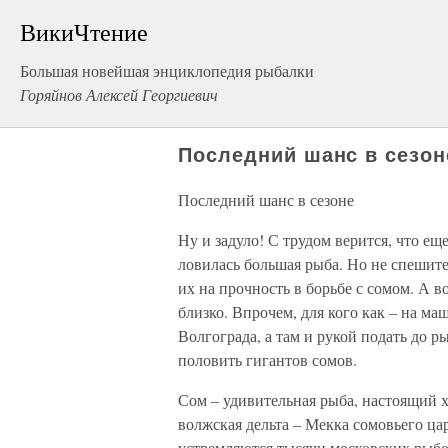
ВикиЧтение
Большая новейшая энциклопедия рыбалки
Горяйнов Алексей Георгиевич
Последний шанс в сезон
Последний шанс в сезоне
Ну и задуло! С трудом верится, что ещ
ловилась большая рыба. Но не спешите
их на прочность в борьбе с сомом. А во
близко. Впрочем, для кого как – на ма
Волгограда, а там и рукой подать до р
половить гигантов сомов.
Сом – удивительная рыба, настоящий х
волжская дельта – Мекка сомовьего ца
устремляются тысячи московских рыбол