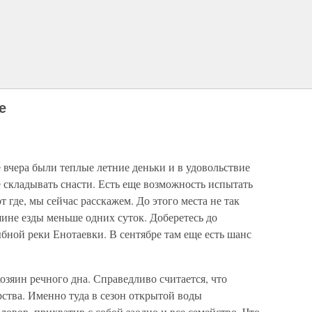
е
е вчера были теплые летние деньки и в удовольствие
 складывать снасти. Есть еще возможность испытать
т где, мы сейчас расскажем. До этого места не так
шине езды меньше одних суток. Доберетесь до
ыбной реки Енотаевки. В сентябре там еще есть шанс
озяин речного дна. Справедливо считается, что
рства. Именно туда в сезон открытой воды
овов, прихватив с собой заодно и все семейство. Что