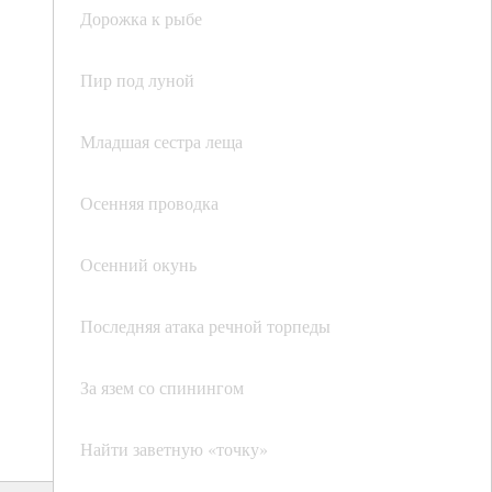
Дорожка к рыбе
Пир под луной
Младшая сестра леща
Осенняя проводка
Осенний окунь
Последняя атака речной торпеды
За язем со спинингом
Найти заветную «точку»