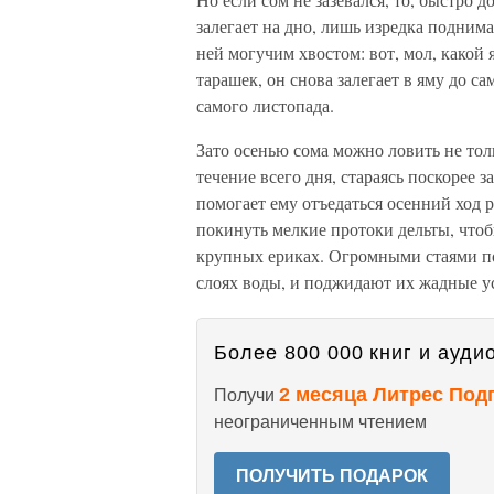
залегает на дно, лишь изредка подним
ней могучим хвостом: вот, мол, какой 
тарашек, он снова залегает в яму до са
самого листопада.
Зато осенью сома можно ловить не тол
течение всего дня, стараясь поскорее 
помогает ему отъедаться осенний ход р
покинуть мелкие протоки дельты, чтоб
крупных ериках. Огромными стаями под
слоях воды, и поджидают их жадные у
Более 800 000 книг и аудио
2 месяца Литрес Под
Получи
неограниченным чтением
ПОЛУЧИТЬ ПОДАРОК