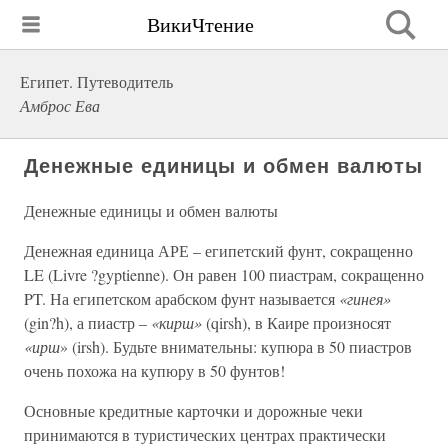
ВикиЧтение
Египет. Путеводитель
Амброс Ева
Денежные единицы и обмен валюты
Денежные единицы и обмен валюты
Денежная единица АРЕ – египетский фунт, сокращенно
LE (Livre ?gyptienne). Он равен 100 пиастрам, сокращенно
PT. На египетском арабском фунт называется
«гинея»
(gin?h), а пиастр –
«кирш»
(qirsh), в Каире произносят
«ирш
» (irsh). Будьте внимательны: купюра в 50 пиастров
очень похожа на купюру в 50 фунтов!
Основные кредитные карточки и дорожные чеки
принимаются в туристических центрах практически