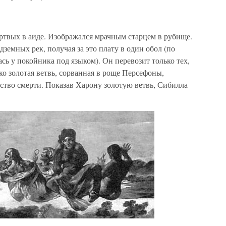
ртвых в аиде. Изображался мрачным старцем в рубище.
земных рек, получая за это плату в один обол (по
сь у покойника под языком). Он перевозит только тех,
ко золотая ветвь, сорванная в роще Персефоны,
ство смерти. Показав Харону золотую ветвь, Сибилла