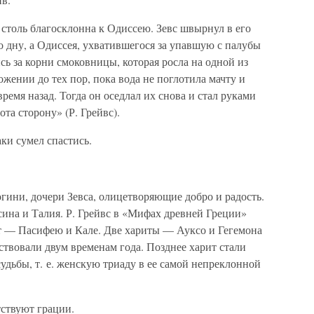
е столь благосклонна к Одиссею. Зевс швырнул в его
о дну, а Одиссея, ухватившегося за упавшую с палубы
сь за корни смоковницы, которая росла на одной из
ложении до тех пор, пока вода не поглотила мачту и
время назад. Тогда он оседлал их снова и стал руками
та сторону» (Р. Грейвс).
аки сумел спастись.
гини, дочери Зевса, олицетворяющие добро и радость.
ина и Талия. Р. Грейвс в «Мифах древней Греции»
ит — Пасифею и Кале. Две хариты — Ауксо и Гегемона
твовали двум временам года. Позднее харит стали
судьбы, т. е. женскую триаду в ее самой непреклонной
ствуют грации.