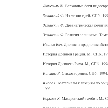
Дюмезиль Ж.
Верховные боги индоевро
Зелинский Ф.
Из жизни идей. СПб., 199
Зелинский Ф.
Древнегреческая религия.
Зелинский Ф.
Религия эллинизма. Томск
Иванов Вяч.
Дионис и прадионисийство
История Древней Греции. М., СПб., 19
История Древнего Рима. М., СПб., 199
Киплинг Р.
Стихотворения. СПб., 1994.
Кнабе Г.
Материалы к лекциям по обще
1993.
Королев К.
Македонский гамбит. М., С
Королев К.
Энциклопедия символов. М.