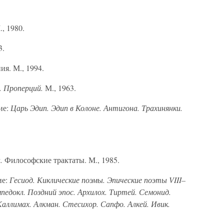
, 1980.
3.
я. М., 1994.
. Проперций.
М., 1963.
ие:
Царь Эдип. Эдип в Колоне. Антигона. Трахинянки.
н.
Философские трактаты. М., 1985.
ие:
Гесиод. Киклические поэмы. Эпические поэты VIII–
педокл. Поздний эпос. Архилох. Тиртей. Семонид.
аллимах. Алкман. Стесихор. Сапфо. Алкей. Ивик.