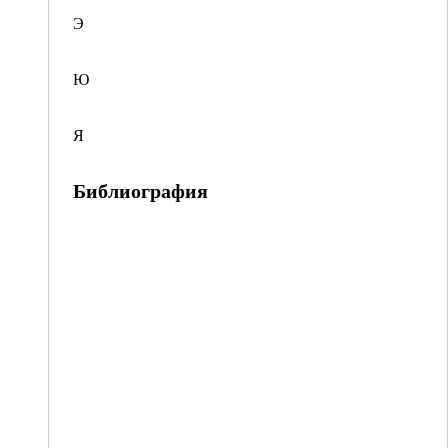
Э
Ю
Я
Библиография