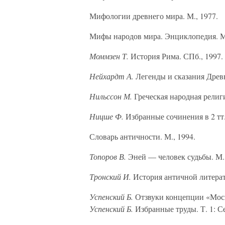
Мифологии древнего мира. М., 1977.
Мифы народов мира. Энциклопедия. М.
Моммзен Т.
История Рима. СПб., 1997.
Нейхардт А.
Легенды и сказания Древн
Нильссон М.
Греческая народная религи
Ницше Ф.
Избранные сочинения в 2 тт.
Словарь античности. М., 1994.
Топоров В.
Эней — человек судьбы. М.,
Тронский И.
История античной литерат
Успенский Б.
Отзвуки концепции «Мос
Успенский Б.
Избранные труды. Т. 1: С