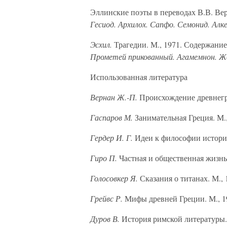
Эллинские поэты в переводах В.В. Вер
Гесиод. Архилох. Сапфо. Семонид. Алке
Эсхил.
Трагедии. М., 1971. Содержани
Прометей прикованный. Агамемнон. Же
Использованная литература
Вернан Ж.-П.
Происхождение древнегр
Гаспаров М.
Занимательная Греция. М.,
Гердер И. Г.
Идеи к философии истории
Гиро П.
Частная и общественная жизнь
Голосовкер Я.
Сказания о титанах. М., 
Грейвс Р.
Мифы древней Греции. М., 1
Дуров В.
История римской литературы.