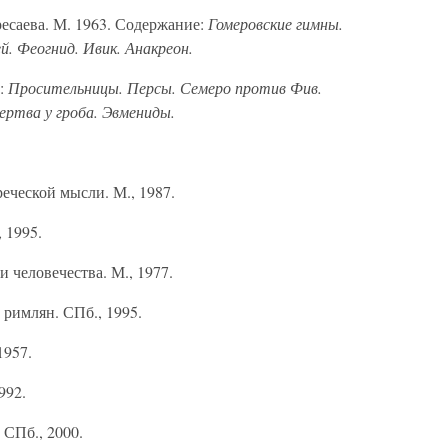
есаева. М. 1963. Содержание:
Гомеровские гимны.
й. Феогнид. Ивик. Анакреон.
е:
Просительницы. Персы. Семеро против Фив.
ртва у гроба. Эвмениды.
еческой мысли. М., 1987.
 1995.
 человечества. М., 1977.
 римлян. СПб., 1995.
1957.
992.
 СПб., 2000.