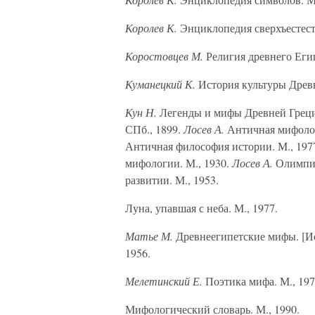
Королев К.
Энциклопедия сверхъестест
Коростовцев М.
Религия древнего Егип
Куманецкий К.
История культуры Древн
Кун Н.
Легенды и мифы Древней Греци
СПб., 1899.
Лосев А.
Античная мифолог
Античная философия истории. М., 197
мифологии. М., 1930.
Лосев А.
Олимпий
развитии. М., 1953.
Луна, упавшая с неба. М., 1977.
Матье М.
Древнеегипетские мифы. [Ис
1956.
Мелетинский Е.
Поэтика мифа. М., 197
Мифологический словарь. М., 1990.