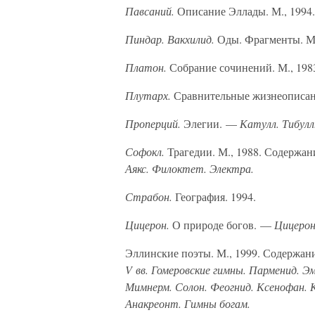
Павсаний.
Описание Эллады. М., 1994.
Пиндар. Вакхилид.
Оды. Фрагменты. М.
Платон.
Собрание сочинений. М., 198
Плутарх.
Сравнительные жизнеописани
Проперций.
Элегии. —
Катулл. Тибулл
Софокл.
Трагедии. М., 1988. Содержан
Аякс. Филоктет. Электра.
Страбон.
География. 1994.
Цицерон.
О природе богов. —
Цицеро
Эллинские поэты. М., 1999. Содержан
V вв. Гомеровские гимны. Парменид. Эм
Мимнерм. Солон. Феогнид. Ксенофан. К
Анакреонт. Гимны богам.