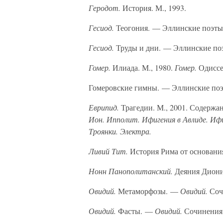
Геродот.
История. М., 1993.
Гесиод.
Теогония. — Эллинские поэты в
Гесиод.
Труды и дни. — Эллинские поэт
Гомер.
Илиада. М., 1980.
Гомер.
Одиссе
Гомеровские гимны. — Эллинские поэты
Еврипид.
Трагедии. М., 2001. Содержа
Ион. Ипполит. Ифигения в Авлиде. Ифиг
Троянки. Электра.
Ливий Тит.
История Рима от основания
Нонн Панополитанский.
Деяния Дионис
Овидий.
Метаморфозы. —
Овидий.
Соч
Овидий.
Фасты. —
Овидий.
Сочинения.