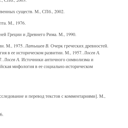
венных существ. М., СПб., 2002.
та. М., 1976.
ей Греции и Древнего Рима. М., 1990.
и. М., 1975.
Латышев В.
Очерк греческих древностей.
ия в ее историческом развитии. М., 1957.
Лосев А.
7.
Лосев А.
Источники античного символизма и
ская мифология в ее социально-историческом
следование и перевод текстов с комментариями]. М.,
6.