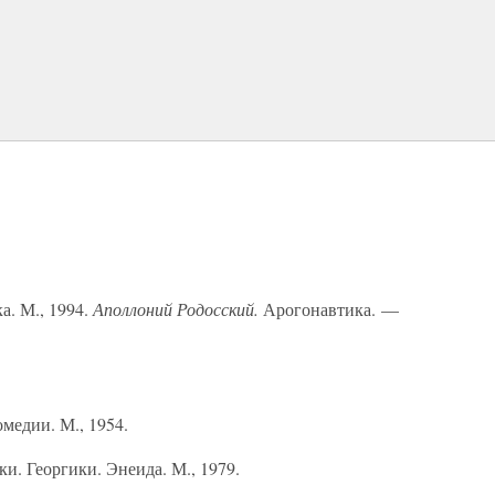
а. М., 1994.
Аполлоний Родосский.
Арогонавтика. —
медии. М., 1954.
ки. Георгики. Энеида. М., 1979.