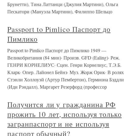
Брунетти), Тина Латтанци (Джулия Мартини), Ольга
Пескатори (Мануэла Мартини), Филиппо Шельцо
Passport to Pimlico Паспорт до
Пимлико
Passport to Pimlico Паспорт до Пимлико 1949 —
Великобритания (84 мин)· Произв. GFD (Ealing)· Реж.
ГЕНРИ КОРНЕЛИУС· Сцен. Генри Корнелиус, Т.Э.Б.
Кларк· Опер. Лайонел Бейнз· Муз. Жорж Орик· В ролях
Стэнли Холлоуэй (Артур Пембертон), Гермиона Бэддли
(Иди Рэндалл), Маргарет Резерфорд (профессор
Получится ли у гражданина РФ
прожить 10 лет, используя только
загранпаспорт и не используя
паспорт обычный?