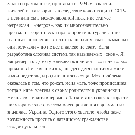
Закон о гражданстве, принятый в 1994?м, закрепил
жителей из категории «последствие колонизации СССР»
в невиданном в международной практике статусе
неграждан – «негров», как их многозначительно
прозвали. Теоретически право пройти натурализацию
(написать прошение, заплатить пошлину, сдать экзамены)
они получали – но не все и далеко не сразу: была
разработана сложная система так называемых «окон». Я,
например, тогда натурализоваться не мог – хотя не только
прожил в Риге всю жизнь, но здесь десятилетиями жили
и мои родители, и родители моего отца. Моя проблема
оказалась в том, что рожать меня мать, тоже прописанная
тогда в Риге, улетела к своим родителям в украинский
Николаев – и хотя впервые в Латвии я оказался в возрасте
полутора месяцев, местом моего рождения в документах
значилась Украина. Одного этого хватило, чтобы даже
возможность просить о латвийском гражданстве
отодвинуть на годы.