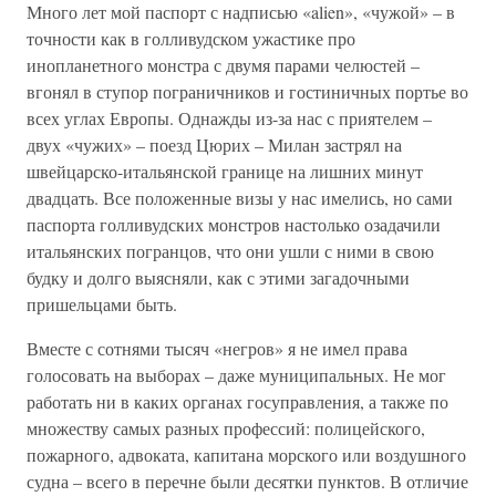
Много лет мой паспорт с надписью «alien», «чужой» – в
точности как в голливудском ужастике про
инопланетного монстра с двумя парами челюстей –
вгонял в ступор пограничников и гостиничных портье во
всех углах Европы. Однажды из-за нас с приятелем –
двух «чужих» – поезд Цюрих – Милан застрял на
швейцарско-итальянской границе на лишних минут
двадцать. Все положенные визы у нас имелись, но сами
паспорта голливудских монстров настолько озадачили
итальянских погранцов, что они ушли с ними в свою
будку и долго выясняли, как с этими загадочными
пришельцами быть.
Вместе с сотнями тысяч «негров» я не имел права
голосовать на выборах – даже муниципальных. Не мог
работать ни в каких органах госуправления, а также по
множеству самых разных профессий: полицейского,
пожарного, адвоката, капитана морского или воздушного
судна – всего в перечне были десятки пунктов. В отличие