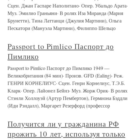
Сцен. Джан Гаспаре Наполитано· Опер. Убальдо Арата·
Муз. Эмилио Граньяни· В ролях Иза Миранда (Мария
Брунетти), Тина Латтанци (Джулия Мартини), Ольга
Пескатори (Мануэла Мартини), Филиппо Шельцо
Passport to Pimlico Паспорт до
Пимлико
Passport to Pimlico Паспорт до Пимлико 1949 —
Великобритания (84 мин)· Произв. GFD (Ealing)· Реж.
ГЕНРИ КОРНЕЛИУС· Сцен. Генри Корнелиус, Т.Э.Б.
Кларк· Опер. Лайонел Бейнз· Муз. Жорж Орик· В ролях
Стэнли Холлоуэй (Артур Пембертон), Гермиона Бэддли
(Иди Рэндалл), Маргарет Резерфорд (профессор
Получится ли у гражданина РФ
прожить 10 лет, используя только