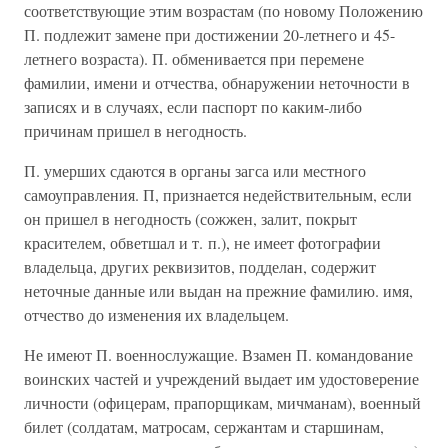
соответствующие этим возрастам (по новому Положению
П. подлежит замене при достижении 20-летнего и 45-
летнего возраста). П. обменивается при перемене
фамилии, имени и отчества, обнаружении неточности в
записях и в случаях, если паспорт по каким-либо
причинам пришел в негодность.
П. умерших сдаются в органы загса или местного
самоуправления. П, признается недействительным, если
он пришел в негодность (сожжен, залит, покрыт
красителем, обветшал и т. п.), не имеет фотографии
владельца, других реквизитов, подделан, содержит
неточные данные или выдан на прежние фамилию. имя,
отчество до изменения их владельцем.
Не имеют П. военнослужащие. Взамен П. командование
воинских частей и учреждений выдает им удостоверение
личности (офицерам, прапорщикам, мичманам), военный
билет (солдатам, матросам, сержантам и старшинам,