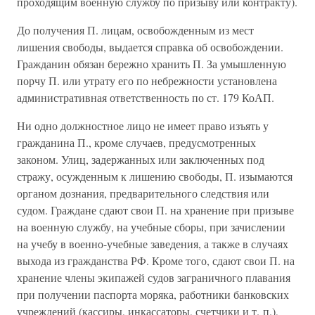
проходящим военную службу по призыву или контракту).
До получения П. лицам, освобожденным из мест
лишения свободы, выдается справка об освобождении.
Гражданин обязан бережно хранить П. За умышленную
порчу П. или утрату его по небрежности установлена
административная ответственность по ст. 179 КоАП.
Ни одно должностное лицо не имеет право изъять у
гражданина П., кроме случаев, предусмотренных
законом. Улиц, задержанных или заключенных под
стражу, осужденным к лишению свободы, П. изымаются
органом дознания, предварительного следствия или
судом. Граждане сдают свои П. на хранение при призыве
на военную службу, на учебные сборы, при зачислении
на учебу в военно-учебные заведения, а также в случаях
выхода из гражданства РФ. Кроме того, сдают свои П. на
хранение члены экипажей судов заграничного плавания
при получении паспорта моряка, работники банковских
учреждений (кассиры, инкассаторы, счетчики и т. п.),