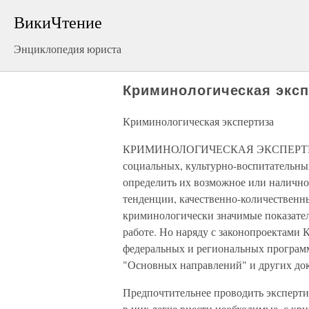
ВикиЧтение
Энциклопедия юриста
Криминологическая эксп
Криминологическая экспертиза
КРИМИНОЛОГИЧЕСКАЯ ЭКСПЕРТИЗА —
социальных, культурно-воспитательны
определить их возможное или налично
тенденции, качественно-количественны
криминологически значимые показатели
работе. Но наряду с законопроектами 
федеральных и региональных програм
"Основных направлений" и других до
Предпочтительнее проводить экспертиз
в них легче внести необходимые, с кр