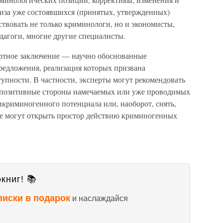
иза уже состоявшихся (принятых, утвержденных)
ствовать не только криминологи, но и экономисты,
дагоги, многие другие специалисты.
пертное заключение — научно обоснованные
едложения, реализация которых призвана
упности. В частности, эксперты могут рекомендовать
ь позитивные стороны намечаемых или уже проводимых
икриминогенного потенциала или, наоборот, снять,
ые могут открыть простор действию криминогенных
книг! 📚
писки в подарок
и наслаждайся