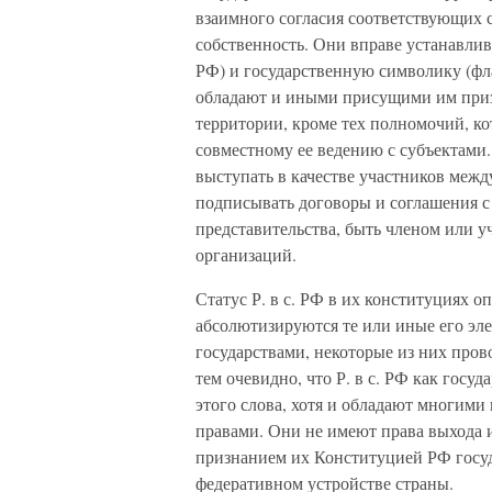
взаимного согласия соответствующих с
собственность. Они вправе устанавлив
РФ) и государственную символику (флаг
обладают и иными присущими им призн
территории, кроме тех полномочий, к
совместному ее ведению с субъектами.
выступать в качестве участников меж
подписывать договоры и соглашения с
представительства, быть членом или у
организаций.
Статус Р. в с. РФ в их конституциях о
абсолютизируются те или иные его элем
государствами, некоторые из них пров
тем очевидно, что Р. в с. РФ как госу
этого слова, хотя и обладают многим
правами. Они не имеют права выхода и
признанием их Конституцией РФ госуд
федеративном устройстве страны.