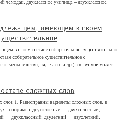
ый чемодан, двуклассное училище – двухклассное
подлежащем, имеющем в своем
существительное
еющем в своем составе собирательное существительное
таве собирательное существительное с
о, меньшинство, ряд, часть и др.), сказуемое может
составе сложных слов
х слов 1. Равноправны варианты сложных слов, в
двух-, например: двуголосный — двухголосный,
й — двухклассный, двулетний — двухлетний,