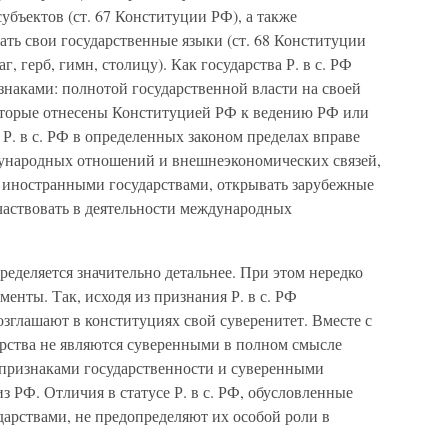
убъектов (ст. 67 Конституции РФ), а также
ать свои государственные языки (ст. 68 Конституции
, герб, гимн, столицу). Как государства Р. в с. РФ
аками: полнотой государственной власти на своей
оторые отнесены Конституцией РФ к ведению РФ или
 Р. в с. РФ в определенных законом пределах вправе
дународных отношений и внешнеэкономических связей,
 иностранными государствами, открывать зарубежные
частвовать в деятельности международных
пределяется значительно детальнее. При этом нередко
енты. Так, исходя из признания Р. в с. РФ
озглашают в конституциях свой суверенитет. Вместе с
дарства не являются суверенными в полном смысле
и признаками государственности и суверенными
з РФ. Отличия в статусе Р. в с. РФ, обусловленные
арствами, не предопределяют их особой роли в