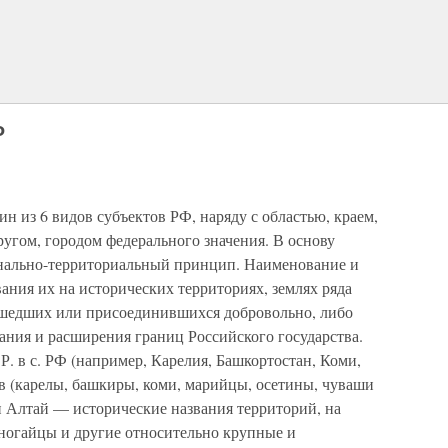
Ф
 6 видов субъектов РФ, наряду с областью, краем,
угом, городом федерального значения. В основу
онально-территориальный принцип. Наименование и
ования их на исторических территориях, землях ряда
ошедших или присоединившихся добровольно, либо
ния и расширения границ Российского государства.
. в с. РФ (например, Карелия, Башкортостан, Коми,
 (карелы, башкиры, коми, марийцы, осетины, чуваши
 и Алтай — исторические названия территорий, на
ногайцы и другие относительно крупные и