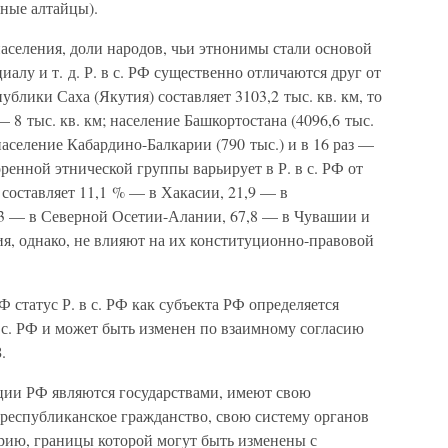
ные алтайцы).
аселения, доли народов, чьи этнонимы стали основой
алу и т. д. Р. в с. РФ существенно отличаются друг от
ублики Саха (Якутия) составляет 3103,2 тыс. кв. км, то
8 тыс. кв. км; население Башкортостана (4096,6 тыс.
население Кабардино-Балкарии (790 тыс.) и в 16 раз —
енной этнической группы варьирует в Р. в с. РФ от
 составляет 11,1 % — в Хакасии, 21,9 — в
 53 — в Северной Осетии-Алании, 67,8 — в Чувашии и
ия, однако, не влияют на их конституционно-правовой
Ф статус Р. в с. РФ как субъекта РФ определяется
 с. РФ и может быть изменен по взаимному согласию
.
итуции РФ являются государствами, имеют свою
 республиканское гражданство, свою систему органов
орию, границы которой могут быть изменены с