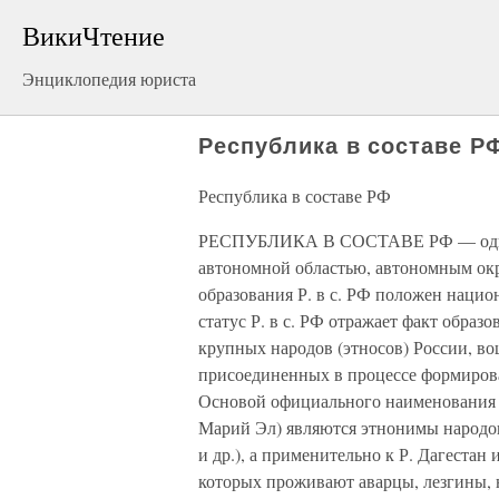
ВикиЧтение
Энциклопедия юриста
Республика в составе Р
Республика в составе РФ
РЕСПУБЛИКА В СОСТАВЕ РФ — один из
автономной областью, автономным окр
образования Р. в с. РФ положен наци
статус Р. в с. РФ отражает факт образ
крупных народов (этносов) России, в
присоединенных в процессе формирова
Основой официального наименования Р
Марий Эл) являются этнонимы народов
и др.), а применительно к Р. Дагестан
которых проживают аварцы, лезгины, 