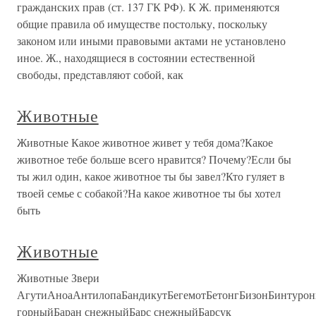
гражданских прав (ст. 137 ГК РФ). К Ж. применяются
общие правила об имуществе постольку, поскольку
законом или иными правовыми актами не установлено
иное. Ж., находящиеся в состоянии естественной
свободы, представляют собой, как
Животные
Животные Какое животное живет у тебя дома?Какое
животное тебе больше всего нравится? Почему?Если бы
ты жил один, какое животное ты бы завел?Кто гуляет в
твоей семье с собакой?На какое животное ты бы хотел
быть
Животные
Животные Звери
АгутиАноаАнтилопаБандикутБегемотБетонгБизонБинтурон
горныйБаран снежныйБарс снежныйБарсук