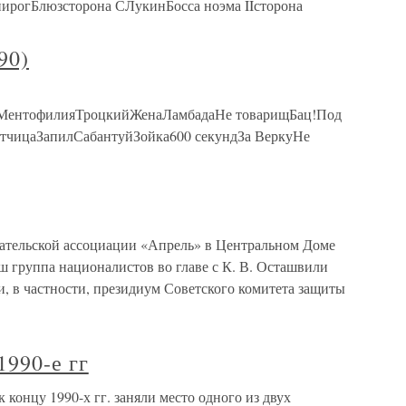
пирогБлюзсторона СЛукинБосса ноэма IIсторона
90)
МентофилияТроцкийЖенаЛамбадаНе товарищБац!Под
етчицаЗапилСабантуйЗойка600 секундЗа ВеркуНе
сательской ассоциации «Апрель» в Центральном Доме
ш группа националистов во главе с К. В. Осташвили
, в частности, президиум Советского комитета защиты
1990-е гг
к концу 1990-х гг. заняли место одного из двух