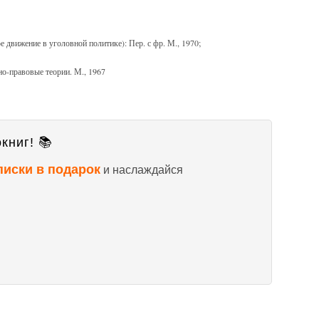
 движение в уголовной политике): Пер. с фр. М., 1970;
-правовые теории. М., 1967
книг! 📚
писки в подарок
и наслаждайся