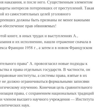
ния наказания, и после него. Существенным элементом
защиты интересов потерпевших от преступлений. Такая
ной из самостоятельных целей уголовного
отерпевших должны быть признаны не менее важными
м обеспечение прав обвиняемых!
этой книге, в иных трудах и выступлениях А.,
казания и их исполнению, нашли отражение сначала в
кса Франции 1958 г., а затем и в новом Французском
ительного права" А. провозгласил новые подходы к
ства и права отдельных государств. В частности, он
правовые институты, а системы права, взятые в их
е не должно ограничиваться формальными записями
логическому изучению. Конечная цель сравнительного
низация права, с сохранением национальных традиций
бран членом высшего научного учреждения — Института
литических наук.