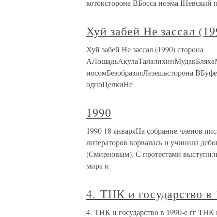
котоксторона ВБосса ноэма IНевский 
Хуй забей Не зассал (19
Хуй забей Не зассал (1990) сторона
АЛошадьАкулаТалалихинМудакБляха
носомБезобразияЛезешьсторона ВБуф
одноЦелкиНе
1990
1990 18 январяНа собрание членов пи
литераторов ворвалась и учинила дебо
(Смирновым). С протестами выступили
мира и
4. ТНК и государство в 
4. ТНК и государство в 1990-е гг ТНК 