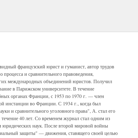
)
видный французский юрист и гуманист, автор трудов
го процесса и сравнительного правоведения,
огих международных объединений юристов. Получил
вание в Парижском университете. В течение
бных органах Франции, с 1953 по 1970 г. — член
й инстанции во Франции. С 1934 г., когда был
уки и сравнительного уголовного права", А. стал его
 течение 40 лет. Со временем журнал стал одним из
и юридических наук. После второй мировой войны
циальный защиты" — движения, ставящего своей целью