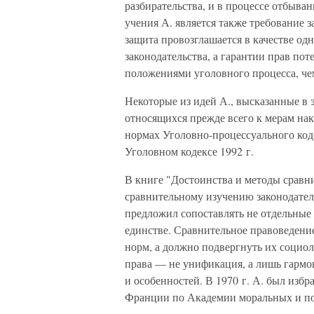
разбирательства, и в процессе отбыва
учения А. является также требование 
защита провозглашается в качестве од
законодательства, а гарантии прав п
положениями уголовного процесса, че
Некоторые из идей А., высказанные в 
относящихся прежде всего к мерам на
нормах Уголовно-процессуального коде
Уголовном кодексе 1992 г.
В книге "Достоинства и методы сравн
сравнительному изучению законодатель
предложил сопоставлять не отдельные 
единстве. Сравнительное правоведени
норм, а должно подвергнуть их социо
права — не унификация, а лишь гармо
и особенностей. В 1970 г. А. был из
Франции по Академии моральных и по