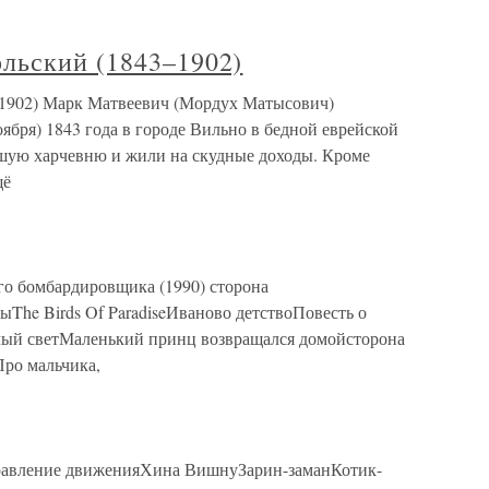
льский (1843–1902)
1902) Марк Матвеевич (Мордух Матысович)
оября) 1843 года в городе Вильно в бедной еврейской
ьшую харчевню и жили на скудные доходы. Кроме
щё
 бомбардировщика (1990) сторона
he Birds Of ParadiseИваново детствоПовесть о
лый светМаленький принц возвращался домойсторона
ро мальчика,
правление движенияХина ВишнуЗарин-заманКотик-