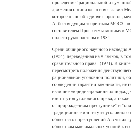
проведение "рациональной и гуманной"
движения организовал и возглавил М
которое ныне объединяет юристов, мед
А. был ведущим теоретиком МОСЗ, авт
составителем Программы-минимум МОС
под его руководством в 1984 г.
Среди обширного научного наследия А
(1954), переведенная на 9 языков, в т
сравнительного права" (1971). В книг
пересмотреть положения действующего
рациональной уголовной политики, о
соблюдении гарантий законности, инте
излишне «юридизированный» подход «
институтов уголовного права, а такж
о "прирожденном преступнике" и "оп
традиционные институты уголовного п
общества от преступлений А. считал 
обществом максимальных усилий к его 