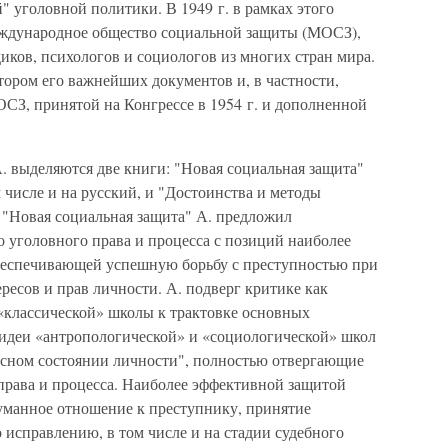
 уголовной политики. В 1949 г. в рамках этого
еждународное общество социальной защиты (МОСЗ),
иков, психологов и социологов из многих стран мира.
ором его важнейших документов и, в частности,
З, принятой на Конгрессе в 1954 г. и дополненной
. выделяются две книги: "Новая социальная защита"
ом числе и на русский, и "Достоинства и методы
е "Новая социальная защита" А. предложил
 уголовного права и процесса с позиций наиболее
беспечивающей успешную борьбу с преступностью при
ресов и прав личности. А. подверг критике как
классической» школы к трактовке основных
е идеи «антропологической» и «социологической» школ
асном состоянии личности", полностью отвергающие
рава и процесса. Наиболее эффективной защитой
гуманное отношение к преступнику, принятие
исправлению, в том числе и на стадии судебного