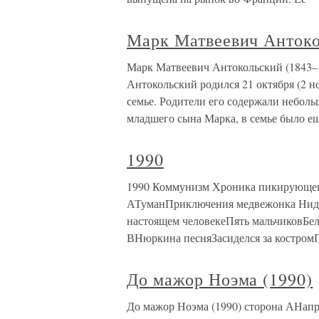
Марк Матвеевич Антоко
Марк Матвеевич Антокольский (1843–
Антокольский родился 21 октября (2 н
семье. Родители его содержали небол
младшего сына Марка, в семье было е
1990
1990 Коммунизм Хроника пикирующего
АТуманПриключения медвежонка НидыT
настоящем человекеПять мальчиковБе
ВНюркина песняЗасиделся за костромП
До мажор Ноэма (1990)
До мажор Ноэма (1990) сторона АНа