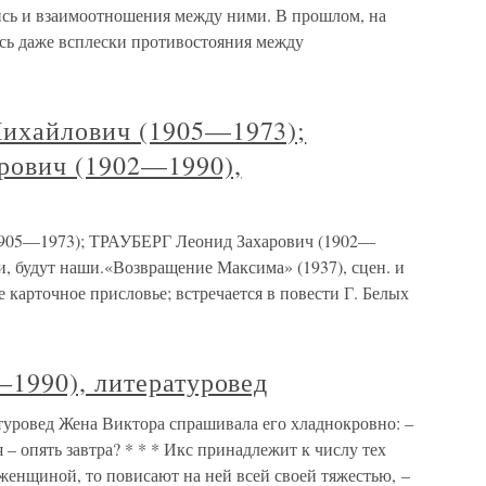
ь и взаимоотношения между ними. В прошлом, на
лись даже всплески противостояния между
хайлович (1905—1973);
рович (1902—1990),
05—1973); ТРАУБЕРГ Леонид Захарович (1902—
, будут наши.«Возвращение Максима» (1937), сцен. и
е карточное присловье; встречается в повести Г. Белых
1990), литературовед
уровед Жена Виктора спрашивала его хладнокровно: –
– опять завтра? * * * Икс принадлежит к числу тех
 женщиной, то повисают на ней всей своей тяжестью, –